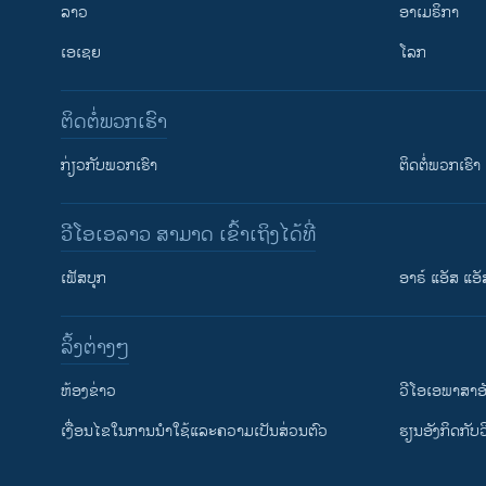
ລາວ
ອາເມຣິກາ
ເອເຊຍ
ໂລກ
ຕິດຕໍ່ພວກເຮົາ
ກ່ຽວກັບພວກເຮົາ
ຕິດຕໍ່ພວກເຮົາ
ວີໂອເອລາວ ສາມາດ ເຂົ້າເຖິງໄດ້ທີ່
ເຟັສບຸກ
ອາຣ໌ ແອັສ ແອັ
​ລິ້ງ​ຕ່າງໆ
ຕິດຕາມພວກເຮົາ ທີ່
​ຫ້ອງ​ຂ່າວ
ວີ​ໂອ​ເອ​ພາ​ສາ​ອ
​ເງື່ອນ​ໄຂ​ໃນ​ການ​ນຳ​ໃຊ້​ແລະຄວາມ​ເປັນ​ສ່​ວນ​ຕົວ
​ຮຽນ​ອັງ​ກິດ​ກັບ​
ພາສາຕ່າງໆ