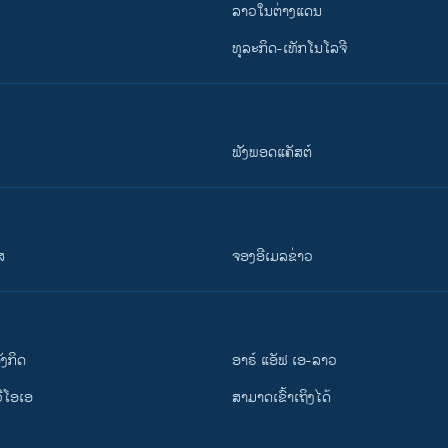
ລາວໃນຕ່າງແດນ
ທຸລະກິດ-ເທັກໂນໂລຈີ
ຟັງພອດແຄັສຕ໌
ສ
ຈອງອີເມລຂ່າວ
ັງ​ກິດ
ອາຣ໌ ແອັຟ ເອ-ລາວ
ວີ​ໂອ​ເອ
ສາມາດເຂົ້າເຖິງໄດ້