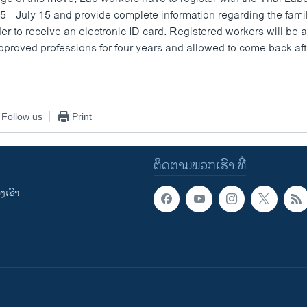
 - July 15 and provide complete information regarding the famil
rder to receive an electronic ID card. Registered workers will be 
approved professions for four years and allowed to come back aft
Follow us
Print
ຕິດຕາມພວກເຮົາ ທີ່
ເຮົາ