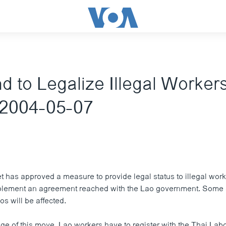
d to Legalize Illegal Worker
 2004-05-07
t has approved a measure to provide legal status to illegal wor
plement an agreement reached with the Lao government. Some 3
s will be affected.
e of this move, Lao workers have to register with the Thai Labo