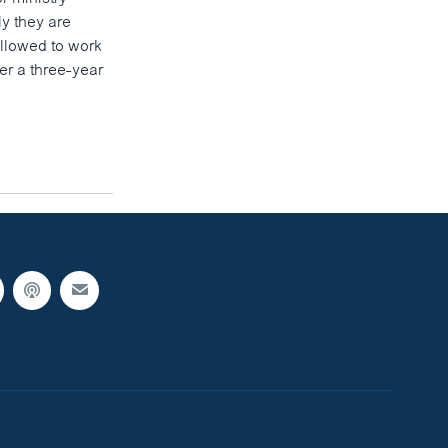
y they are
allowed to work
er a three-year