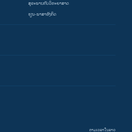
ສຸຂະພາບກັບວິທະຍາສາດ
ຮຽນ-ພາສາອັງກິດ
ຕາມເວລາໃນລາວ