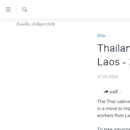
ລິ້ງ
ສຳຫລັບ
ເຂົ້າ
ຄົ້ນຫາ
ວັນອາທິດ, 09 ສິງຫາ 2026
ໂຮມເພຈ
ຫາ
ຂ່າວ
ລາວ
ຂ້າມ
Thailan
ຂ້າມ
ອາເມຣິກາ
ຂ້າມ
ການເລືອກຕັ້ງ ປະທານາທີບໍດີ ສະຫະລັດ
Laos -
ໄປ
2024
ຫາ
ຂ່າວ​ຈີນ
ຊອກ
07,05,2004
ຄົ້ນ
ໂລກ
ແຊຣ໌
ເອເຊຍ
The Thai cabine
ອິດສະຫຼະພາບດ້ານການຂ່າວ
in a move to im
ຊີວິດຊາວລາວ
workers from Lao
ຊຸມຊົນຊາວລາວ
To take advantag