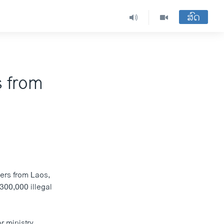
ສົດ
s from
kers from Laos,
00,000 illegal
r ministry