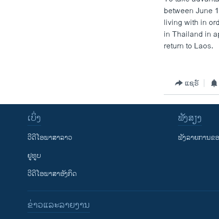
ວິທະຍາສາດ-ເທັກໂນໂລຈີ
between June 15
living with in o
ທຸລະກິດ
in Thailand in 
ພາສາອັງກິດ
return to Laos.
ວີດີໂອ
ສຽງ
ແຊຣ໌
ລາຍການກະຈາຍສຽງ
ເບິ່ງ
ຟັງສຽງ
ລາຍງານ
ວີດີໂອພາສາລາວ
ຟັງລາຍການຂອງ
ຢູທູບ
ວີດີໂອພາສາອັງກິດ
ຂ່າວແລະລາຍງານ