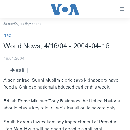
ລິ້ງ
ສຳຫລັບ
ເຂົ້າ
ວັນພະຫັດ, 06 ສິງຫາ 2026
ຫາ
ໂຮມເພຈ
ຂ່າວ
ຂ້າມ
ລາວ
World News, 4/16/04 - 2004-04-16
ຂ້າມ
ອາເມຣິກາ
ຂ້າມ
16,04,2004
ໄປ
ການເລືອກຕັ້ງ ປະທານາທີບໍດີ ສະຫະລັດ 2024
ຫາ
ແຊຣ໌
ຂ່າວ​ຈີນ
ຊອກ
A senior Iraqi Sunni Muslim cleric says kidnappers have
ຄົ້ນ
ໂລກ
freed a Chinese national abducted earlier this week.
ເອເຊຍ
British Prime Minister Tony Blair says the United Nations
ອິດສະຫຼະພາບດ້ານການຂ່າວ
should play a key role in Iraq's transition to sovereignty.
ຊີວິດຊາວລາວ
South Korean lawmakers say impeachment of President
ຊຸມຊົນຊາວລາວ
Roh Moo-Hyun will go ahead despite significant