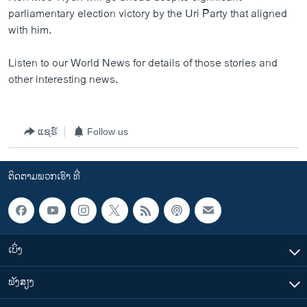
ວິທະຍາສາດ-ເທັກໂນໂລຈີ
parliamentary election victory by the Uri Party that aligned
with him.
ທຸລະກິດ
ພາສາອັງກິດ
Listen to our World News for details of those stories and
other interesting news.
ວີດີໂອ
ສຽງ
ແຊຣ໌
Follow us
ລາຍການກະຈາຍສຽງ
ຕິດຕາມພວກເຮົາ ທີ່
ລາຍງານ
ຕິດຕາມພວກເຮົາ ທີ່
ພາສາຕ່າງໆ
ເບິ່ງ
ຟັງສຽງ