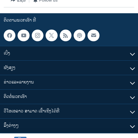
ວິທະຍາສາດ-ເທັກໂນໂລຈີ
ທຸລະກິດ
ຕິດຕາມພວກເຮົາ ທີ່
ພາສາອັງກິດ
ວີດີໂອ
ສຽງ
ເບິ່ງ
ລາຍການກະຈາຍສຽງ
ຕິດຕາມພວກເຮົາ ທີ່
ຟັງສຽງ
ລາຍງານ
ຂ່າວແລະລາຍງານ
ພາສາຕ່າງໆ
ຕິດຕໍ່ພວກເຮົາ
ວີໂອເອລາວ ສາມາດ ເຂົ້າເຖິງໄດ້ທີ່
​ລິ້ງ​ຕ່າງໆ