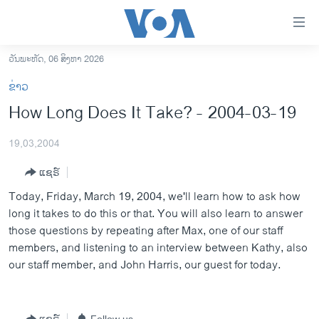
ລິ້ງ
ສຳຫລັບ
ເຂົ້າ
ວັນພະຫັດ, 06 ສິງຫາ 2026
ຫາ
ໂຮມເພຈ
ຂ່າວ
ຂ້າມ
ລາວ
How Long Does It Take? - 2004-03-19
ຂ້າມ
ອາເມຣິກາ
ຂ້າມ
19,03,2004
ໄປ
ການເລືອກຕັ້ງ ປະທານາທີບໍດີ ສະຫະລັດ 2024
ຫາ
ແຊຣ໌
ຂ່າວ​ຈີນ
ຊອກ
Today, Friday, March 19, 2004, we'll learn how to ask how
ຄົ້ນ
ໂລກ
long it takes to do this or that. You will also learn to answer
ເອເຊຍ
those questions by repeating after Max, one of our staff
members, and listening to an interview between Kathy, also
ອິດສະຫຼະພາບດ້ານການຂ່າວ
our staff member, and John Harris, our guest for today.
ຊີວິດຊາວລາວ
ຊຸມຊົນຊາວລາວ
ແຊຣ໌
Follow us