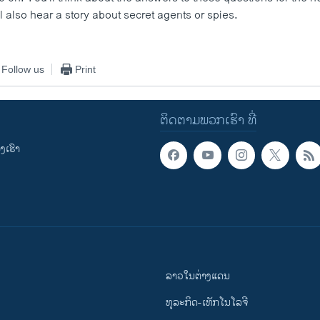
ll also hear a story about secret agents or spies.
Follow us
Print
ຕິດຕາມພວກເຮົາ ທີ່
ເຮົາ
ລາວໃນຕ່າງແດນ
ທຸລະກິດ-ເທັກໂນໂລຈີ