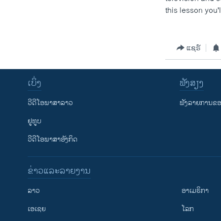
this lesson you'
ວິທະຍາສາດ-ເທັກໂນໂລຈີ
ທຸລະກິດ
ພາສາອັງກິດ
ແຊຣ໌
ວີດີໂອ
ສຽງ
ເບິ່ງ
ຟັງສຽງ
ລາຍການກະຈາຍສຽງ
ວີດີໂອພາສາລາວ
ຟັງລາຍການຂອງ
ລາຍງານ
ຢູທູບ
ວີດີໂອພາສາອັງກິດ
ຂ່າວແລະລາຍງານ
ລາວ
ອາເມຣິກາ
ເອເຊຍ
ໂລກ