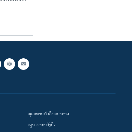
ສຸຂະພາບກັບວິທະຍາສາດ
ຮຽນ-ພາສາອັງກິດ