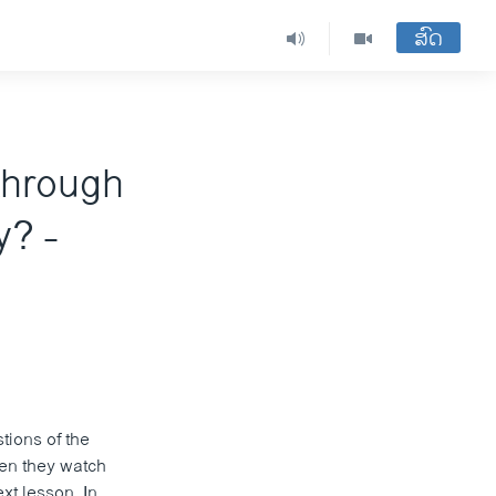
ສົດ
through
y? -
tions of the
hen they watch
xt lesson. In