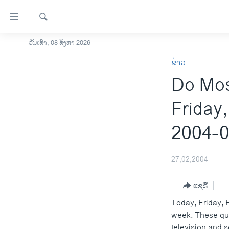
ລິ້ງ
ສຳຫລັບ
ເຂົ້າ
ຄົ້ນຫາ
ວັນເສົາ, 08 ສິງຫາ 2026
ໂຮມເພຈ
ຫາ
ຂ່າວ
ລາວ
ຂ້າມ
Do Mos
ຂ້າມ
ອາເມຣິກາ
ຂ້າມ
ການເລືອກຕັ້ງ ປະທານາທີບໍດີ ສະຫະລັດ
Friday
ໄປ
2024
ຫາ
2004-0
ຂ່າວ​ຈີນ
ຊອກ
ຄົ້ນ
ໂລກ
27,02,2004
ເອເຊຍ
ອິດສະຫຼະພາບດ້ານການຂ່າວ
ແຊຣ໌
Today, Friday, F
ຊີວິດຊາວລາວ
week. These que
ຊຸມຊົນຊາວລາວ
television and s