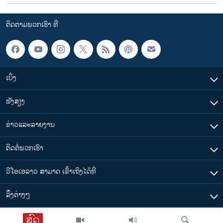
ວິທະຍາສາດ-ເທັກໂນໂລຈີ
ຕິດຕາມພວກເຮົາ ທີ່
ທຸລະກິດ
ພາສາອັງກິດ
ວີດີໂອ
ເບິ່ງ
ສຽງ
ລາຍການກະຈາຍສຽງ
ຟັງສຽງ
ຕິດຕາມພວກເຮົາ ທີ່
ລາຍງານ
ຂ່າວແລະລາຍງານ
ຕິດຕໍ່ພວກເຮົາ
ພາສາຕ່າງໆ
ວີໂອເອລາວ ສາມາດ ເຂົ້າເຖິງໄດ້ທີ່
​ລິ້ງ​ຕ່າງໆ
ສົດ
ຕາມເວລາໃນລາວ