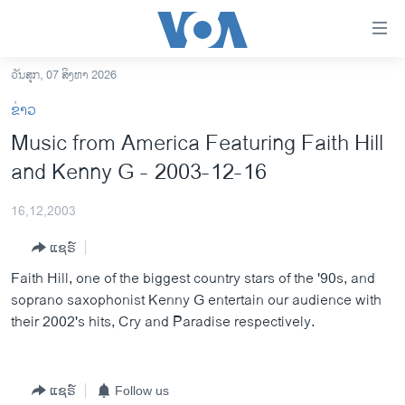
ລິ້ງ
ສຳຫລັບ
ເຂົ້າ
ວັນສຸກ, 07 ສິງຫາ 2026
ຫາ
ໂຮມເພຈ
ຂ່າວ
ຂ້າມ
ລາວ
Music from America Featuring Faith Hill
ຂ້າມ
ອາເມຣິກາ
and Kenny G - 2003-12-16
ຂ້າມ
ໄປ
ການເລືອກຕັ້ງ ປະທານາທີບໍດີ ສະຫະລັດ 2024
ຫາ
16,12,2003
ຂ່າວ​ຈີນ
ຊອກ
ແຊຣ໌
ຄົ້ນ
ໂລກ
Faith Hill, one of the biggest country stars of the '90s, and
ເອເຊຍ
soprano saxophonist Kenny G entertain our audience with
their 2002's hits, Cry and Paradise respectively.
ອິດສະຫຼະພາບດ້ານການຂ່າວ
ຊີວິດຊາວລາວ
ຊຸມຊົນຊາວລາວ
ແຊຣ໌
Follow us