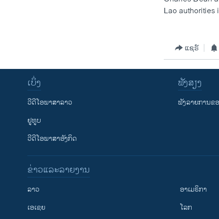
ວິທະຍາສາດ-ເທັກໂນໂລຈີ
Lao authorities
ທຸລະກິດ
ພາສາອັງກິດ
ແຊຣ໌
ວີດີໂອ
ສຽງ
ເບິ່ງ
ຟັງສຽງ
ລາຍການກະຈາຍສຽງ
ວີດີໂອພາສາລາວ
ຟັງລາຍການຂອງ
ລາຍງານ
ຢູທູບ
ວີດີໂອພາສາອັງກິດ
ຂ່າວແລະລາຍງານ
ລາວ
ອາເມຣິກາ
ເອເຊຍ
ໂລກ