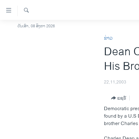
ລິ້ງ
ສຳຫລັບ
ເຂົ້າ
ຄົ້ນຫາ
ວັນເສົາ, 08 ສິງຫາ 2026
ໂຮມເພຈ
ຫາ
ຂ່າວ
ລາວ
ຂ້າມ
Dean C
ຂ້າມ
ອາເມຣິກາ
ຂ້າມ
ການເລືອກຕັ້ງ ປະທານາທີບໍດີ ສະຫະລັດ
His Br
ໄປ
2024
ຫາ
ຂ່າວ​ຈີນ
ຊອກ
22,11,2003
ຄົ້ນ
ໂລກ
ແຊຣ໌
ເອເຊຍ
Democratic pres
ອິດສະຫຼະພາບດ້ານການຂ່າວ
found by a U.S 
ຊີວິດຊາວລາວ
brother Charles
ຊຸມຊົນຊາວລາວ
Charles Dean an