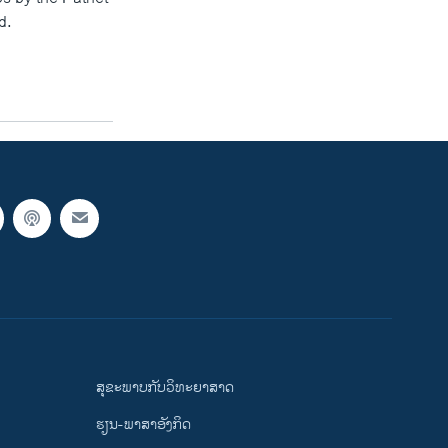
d.
ສຸຂະພາບກັບວິທະຍາສາດ
ຮຽນ-ພາສາອັງກິດ