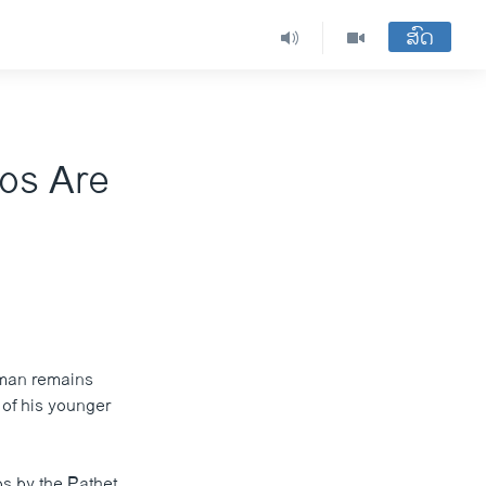
ສົດ
os Are
uman remains
 of his younger
s by the Pathet