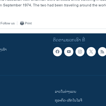
 in September 1974. The two had been traveling around the worl
Follow us
Print
ຕິດຕາມພວກເຮົາ ທີ່
ເຮົາ
ລາວໃນຕ່າງແດນ
ທຸລະກິດ-ເທັກໂນໂລຈີ