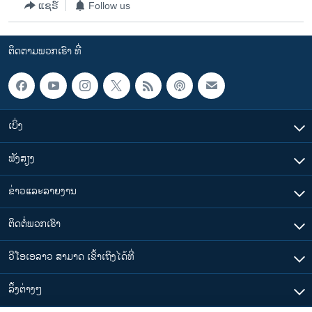
ແຊຣ໌
Follow us
ວິທະຍາສາດ-ເທັກໂນໂລຈີ
ທຸລະກິດ
ຕິດຕາມພວກເຮົາ ທີ່
ພາສາອັງກິດ
ວີດີໂອ
ສຽງ
ເບິ່ງ
ລາຍການກະຈາຍສຽງ
ຕິດຕາມພວກເຮົາ ທີ່
ຟັງສຽງ
ລາຍງານ
ຂ່າວແລະລາຍງານ
ພາສາຕ່າງໆ
ຕິດຕໍ່ພວກເຮົາ
ວີໂອເອລາວ ສາມາດ ເຂົ້າເຖິງໄດ້ທີ່
​ລິ້ງ​ຕ່າງໆ