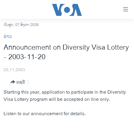
ລິ້ງ
ສຳຫລັບ
ເຂົ້າ
ວັນສຸກ, 07 ສິງຫາ 2026
ຫາ
ໂຮມເພຈ
ຂ່າວ
ຂ້າມ
ລາວ
Announcement on Diversity Visa Lottery
ຂ້າມ
ອາເມຣິກາ
- 2003-11-20
ຂ້າມ
ໄປ
ການເລືອກຕັ້ງ ປະທານາທີບໍດີ ສະຫະລັດ 2024
ຫາ
20,11,2003
ຂ່າວ​ຈີນ
ຊອກ
ແຊຣ໌
ຄົ້ນ
ໂລກ
Starting this year, application to participate in the Diversity
ເອເຊຍ
Visa Lottery program will be accepted on line only.
ອິດສະຫຼະພາບດ້ານການຂ່າວ
Listen to our announcement for details.
ຊີວິດຊາວລາວ
ຊຸມຊົນຊາວລາວ