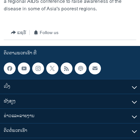
a regional AIDS conference to raise awareness of the
ວິທະຍາສາດ-ເທັກໂນໂລຈີ
disease in some of Asia's poorest regions.
ທຸລະກິດ
ພາສາອັງກິດ
ແຊຣ໌
Follow us
ວີດີໂອ
ສຽງ
ຕິດຕາມພວກເຮົາ ທີ່
ລາຍການກະຈາຍສຽງ
ຕິດຕາມພວກເຮົາ ທີ່
ລາຍງານ
ເບິ່ງ
ພາສາຕ່າງໆ
ຟັງສຽງ
ຂ່າວແລະລາຍງານ
ຕິດຕໍ່ພວກເຮົາ