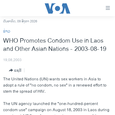
ລິ້ງ
ສຳຫລັບ
ເຂົ້າ
ວັນອາທິດ, 09 ສິງຫາ 2026
ຫາ
ໂຮມເພຈ
ຂ່າວ
ຂ້າມ
ລາວ
WHO Promotes Condom Use in Laos
ຂ້າມ
ອາເມຣິກາ
and Other Asian Nations - 2003-08-19
ຂ້າມ
ໄປ
ການເລືອກຕັ້ງ ປະທານາທີບໍດີ ສະຫະລັດ 2024
ຫາ
19,08,2003
ຂ່າວ​ຈີນ
ຊອກ
ແຊຣ໌
ຄົ້ນ
ໂລກ
The United Nations (UN) wants sex workers in Asia to
ເອເຊຍ
adopt a rule of "no condom, no sex" in a renewed effort to
stem the spread of HIV.
ອິດສະຫຼະພາບດ້ານການຂ່າວ
ຊີວິດຊາວລາວ
The UN agency launched the "one-hundred-percent
condom use" campaign on August 18, 2003 in Laos during
ຊຸມຊົນຊາວລາວ