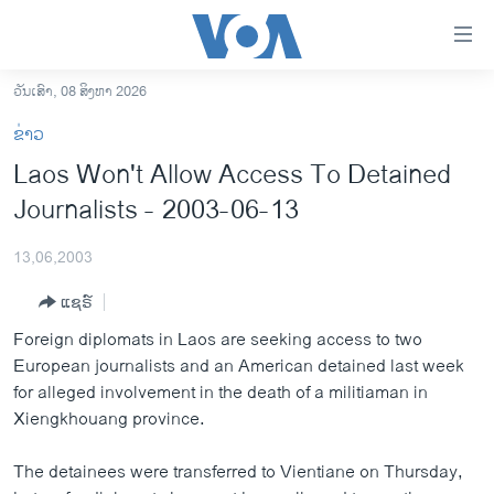
ລິ້ງ
ສຳຫລັບ
ເຂົ້າ
ວັນເສົາ, 08 ສິງຫາ 2026
ຫາ
ໂຮມເພຈ
ຂ່າວ
ຂ້າມ
ລາວ
Laos Won't Allow Access To Detained
ຂ້າມ
ອາເມຣິກາ
Journalists - 2003-06-13
ຂ້າມ
ໄປ
ການເລືອກຕັ້ງ ປະທານາທີບໍດີ ສະຫະລັດ 2024
ຫາ
13,06,2003
ຂ່າວ​ຈີນ
ຊອກ
ແຊຣ໌
ຄົ້ນ
ໂລກ
Foreign diplomats in Laos are seeking access to two
ເອເຊຍ
European journalists and an American detained last week
for alleged involvement in the death of a militiaman in
ອິດສະຫຼະພາບດ້ານການຂ່າວ
Xiengkhouang province.
ຊີວິດຊາວລາວ
The detainees were transferred to Vientiane on Thursday,
ຊຸມຊົນຊາວລາວ