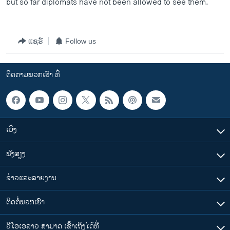
but so far diplomats have not been allowed to see them.
ວິທະຍາສາດ-ເທັກໂນໂລຈີ
ທຸລະກິດ
ແຊຣ໌
Follow us
ພາສາອັງກິດ
ວີດີໂອ
ຕິດຕາມພວກເຮົາ ທີ່
ສຽງ
ລາຍການກະຈາຍສຽງ
ຕິດຕາມພວກເຮົາ ທີ່
ລາຍງານ
ເບິ່ງ
ຟັງສຽງ
ພາສາຕ່າງໆ
ຂ່າວແລະລາຍງານ
ຕິດຕໍ່ພວກເຮົາ
ວີໂອເອລາວ ສາມາດ ເຂົ້າເຖິງໄດ້ທີ່