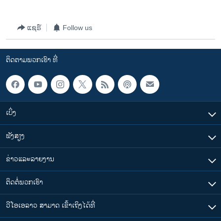
ວິທະຍາສາດ-ເທັກໂນໂລຈີ
ທຸລະກິດ
ແຊຣ໌
Follow us
ພາສາອັງກິດ
ຕິດຕາມພວກເຮົາ ທີ່
ວີດີໂອ
ສຽງ
ລາຍການກະຈາຍສຽງ
ຕິດຕາມພວກເຮົາ ທີ່
ເບິ່ງ
ລາຍງານ
ຟັງສຽງ
ພາສາຕ່າງໆ
ຂ່າວແລະລາຍງານ
ຕິດຕໍ່ພວກເຮົາ
ວີໂອເອລາວ ສາມາດ ເຂົ້າເຖິງໄດ້ທີ່