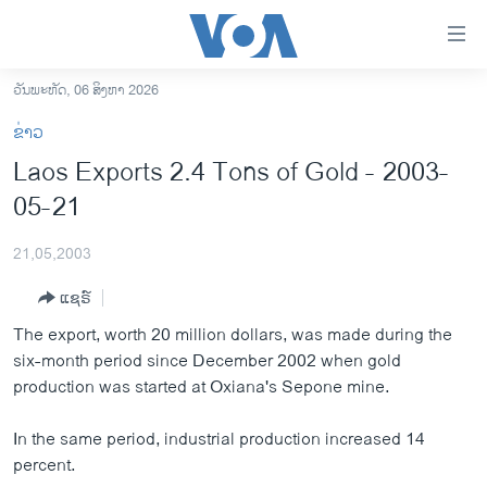
ລິ້ງ
ສຳຫລັບ
ເຂົ້າ
ວັນພະຫັດ, 06 ສິງຫາ 2026
ຫາ
ໂຮມເພຈ
ຂ່າວ
ຂ້າມ
ລາວ
Laos Exports 2.4 Tons of Gold - 2003-
ຂ້າມ
ອາເມຣິກາ
05-21
ຂ້າມ
ໄປ
ການເລືອກຕັ້ງ ປະທານາທີບໍດີ ສະຫະລັດ 2024
ຫາ
21,05,2003
ຂ່າວ​ຈີນ
ຊອກ
ແຊຣ໌
ຄົ້ນ
ໂລກ
The export, worth 20 million dollars, was made during the
ເອເຊຍ
six-month period since December 2002 when gold
production was started at Oxiana's Sepone mine.
ອິດສະຫຼະພາບດ້ານການຂ່າວ
ຊີວິດຊາວລາວ
In the same period, industrial production increased 14
percent.
ຊຸມຊົນຊາວລາວ