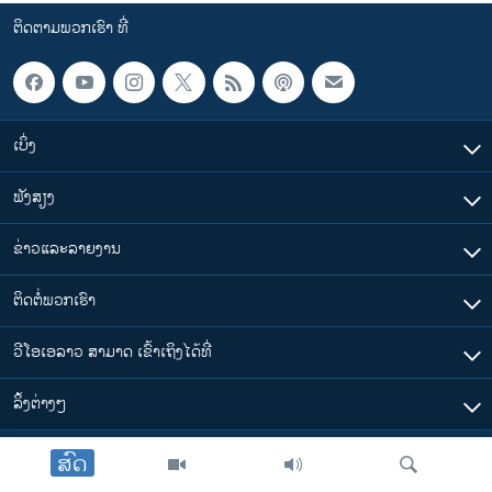
ວິທະຍາສາດ-ເທັກໂນໂລຈີ
ຕິດຕາມພວກເຮົາ ທີ່
ທຸລະກິດ
ພາສາອັງກິດ
ວີດີໂອ
ເບິ່ງ
ສຽງ
ຟັງສຽງ
ລາຍການກະຈາຍສຽງ
ຕິດຕາມພວກເຮົາ ທີ່
ຂ່າວແລະລາຍງານ
ລາຍງານ
ຕິດຕໍ່ພວກເຮົາ
ພາສາຕ່າງໆ
ວີໂອເອລາວ ສາມາດ ເຂົ້າເຖິງໄດ້ທີ່
​ລິ້ງ​ຕ່າງໆ
ສົດ
ຕາມເວລາໃນລາວ