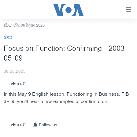
ລິ້ງ
ສຳຫລັບ
ເຂົ້າ
ວັນພະຫັດ, 06 ສິງຫາ 2026
ຫາ
ໂຮມເພຈ
ຂ່າວ
ຂ້າມ
ລາວ
Focus on Function: Confirming - 2003-
ຂ້າມ
ອາເມຣິກາ
05-09
ຂ້າມ
ໄປ
ການເລືອກຕັ້ງ ປະທານາທີບໍດີ ສະຫະລັດ 2024
ຫາ
09,05,2003
ຂ່າວ​ຈີນ
ຊອກ
ແຊຣ໌
ຄົ້ນ
ໂລກ
In this May 9 English lesson, Functioning in Business, FIB
ເອເຊຍ
3E-9, you'll hear a few examples of confirmation.
ອິດສະຫຼະພາບດ້ານການຂ່າວ
ຊີວິດຊາວລາວ
ແຊຣ໌
Follow us
ຊຸມຊົນຊາວລາວ