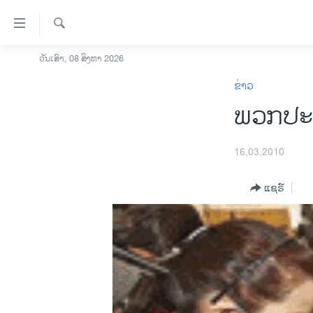
ລິ້ງ
ສຳຫລັບ
ເຂົ້າ
ຄົ້ນຫາ
ວັນເສົາ, 08 ສິງຫາ 2026
ໂຮມເພຈ
ຫາ
ຂ່າວ
ລາວ
ຂ້າມ
ພວກປະທ
ຂ້າມ
ອາເມຣິກາ
ຂ້າມ
ການເລືອກຕັ້ງ ປະທານາທີບໍດີ ສະຫະລັດ
ໄປ
2024
16,03,2010
ຫາ
ຂ່າວ​ຈີນ
ຊອກ
ແຊຣ໌
ຄົ້ນ
ໂລກ
ເອເຊຍ
ອິດສະຫຼະພາບດ້ານການຂ່າວ
ຊີວິດຊາວລາວ
ຊຸມຊົນຊາວລາວ