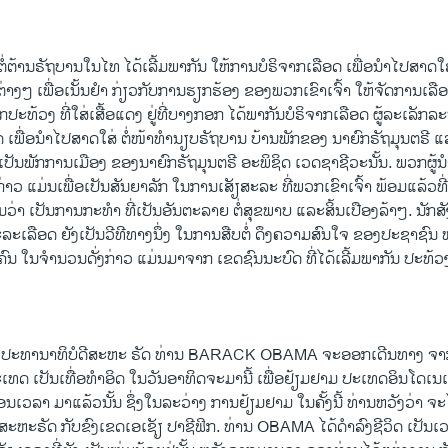
ຕ້ານຣັຖບານໃນໄທ ໄດ້ເລີ້ມພາກັນ ໃຫ້ການບໍຣິຈາກເລືອດ ເພື່ອນຳໄປສາດໃສ່ 
າງໆ ​ເພື່ອເນັ້ນຢຳ ກ່ຽວກັບການຮຽກຮ້ອງ ຂອງພວກເຂົາເຈົ້າ ໃຫ້ຈັດການເລືອກຕ
ວກປະທ້ວງ ທີ່ໃສ່ເສື້ອແດງ ຢູ່ທີ່ບາງກອກ ໄດ້ພາກັນບໍຣິຈາກເລືອດ ຜູ້ລະ​ເລັກ​ລ
ພດ ເພື່ອນຳໄປສາດໃສ່ ຕໍ່ໜ້າທຳນຽບຣັຖບານ ບ້ານພັກຂອງ ນາຍົກຣັຖມຸນຕຣີ
່ງເປັນພັກການເມືອງ ຂອງນາຍົກຣັຖມຸນຕຣີ ອະພິຊິດ ເວດຊາຊີວະນັ້ນ. ພວກຜູ
່ງກ່າວ ແມ່ນເພື່ອເປັນສັນຍາລັກ ໃນການເສັຽສະລະ ທີ່ພວກເຂົາເຈົ້າ ພ້ອມ​ແລ້
່າ ເປັນການກະທຳ ທີ່ເປັນອັນຕະລາຍ ຕໍ່ສຸຂພາບ ແລະສິ້ນເປືອງລ້າໆ. ນັກສັ
ສະລະເລືອດ ຍັງເປັນວີ​ທີ​ທາງ​ນຶ່ງ ​ໃນ​ການສືບຕໍ່ ດຶງຄວາມສົນໃຈ ຂອງປະຊາຊ
ໆຄົນ ​ໃນຈຳນວນດັ່ງກ່າວ ແມ່ນມາຈາກ ເຂດຊົນນະບົດ ທີ່ໄດ້ເລີ້ມພາກັນ ປະທ້ວ
.
ປະທານາທິບໍດີສະຫະ ຣັດ ທ່ານ BARACK OBAMA ຈະອອກເດີນທາງ 
ປະເທດ ເປັນເທື່ອທຳອິດ ໃນວັນອາທິດຈະມານີ້ ເພື່ອຢ້ຽມຢາມ ປະເທດອິນໂດເ
ລື່ອນເວລາ ມາແລ້ວນັ້ນ ຊຶ່ງໃນລະ​ວ່າງ ​ການ​ຢ້ຽມຢາມ ​ໃນ​ຄັ້ງນີ້ ທ່ານຫວັງວ່າ 
ຫະຣັດ ກັບຂົງເຂດເອເຊັຽ ປາຊີຟິກ. ທ່ານ OBAMA ໄດ້ດຳລົງ​ຊີວິດ ​ເປັນເວລາ 