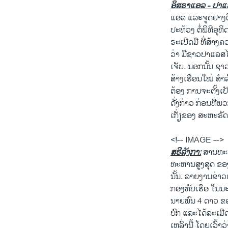
ອິສຣາແອລ - ປາແ
ແອລ ແລະຈູດຢາງຕີ
ປະທ້ວງ ຕໍ່ພິທີອຸ
ຣະເບີດມື ທີ່ສ້າ
ວ່າ ມີຊາວປາແລສໄຕ
ເຈັບ. ນອກນັ້ນ ຊ
ສ້າງເຮືອນໃໝ່ ສຳ
ຕ້ອງ ການຈະຕັ້ງເ
ດັ່ງກ່າວ ກ່ອນທີ່
ເກັ່ຽຂອງ ສະຫະຣັດນ
<!-- IMAGE -->
ສຣີລັງກາ:
ສານທະຫ
ທະຫານສູງສຸດ ຂອງ
ນັ້ນ. ລາຍງານຂ່າ
ກອງທັບເຮືອ ໃນນະຄ
ນາຍພົນ 4 ດາວ ຂອງ
ບົກ ແລະໄດ້ລະເມີ
ເຫລົ່ານີ້ ໂດຍເວົ້າ