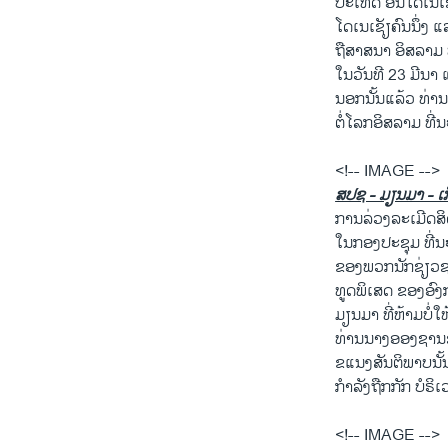
ປະເທດ ອິນໂດເນເຊັ
ໂດເນເຊັຽຄົນນຶ່ງ ແ
ຖືສາສນາ ອິສລາມ 
ໃນວັນທີ 23 ມີນ
ນອກນັ້ນແລ້ວ ທ່ານ
ຕໍ່ໂລກອິສລາມ ທີ
<!-- IMAGE -->
ສປຊ - ມຽນມາ - ເກ
ການລ່ວງລະເມີດສິ
ໃນກອງປະຊຸມ ທີ່ນ
ຂອງພວກນັກຊ່ຽວ
ທູດພິເສດ ຂອງອົ
ມຽນມາ ທີ່ຫ້າມບໍ່ໃ
ທ່ານນາງອອງຊານຊູ
ຂແນງສັນຕິພາບນັ້ນ
ກຳລັງຖືກກັກ ບໍຣິເ
<!-- IMAGE -->