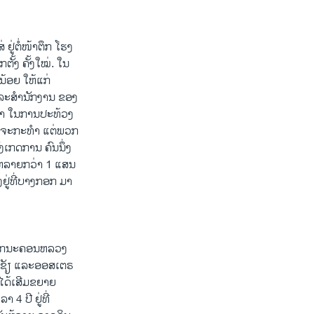
ຢູ່ຕໍ່ໜ້າຕຶກ ໂຮງ
ັ້ງ ຄັ້ງໃໝ່. ໃນ
ະນ້ອຍ ໃຫ້ແກ່
 ແລະສຳນັກງານ ຂອງ
້ນຳ ໃນການປະທ້ວງ
ວທີ່ຈະກະທຳ ແຕ່ພວກ
ງເກດການ ຄົນນຶ່ງ
ົນ ຫລາຍກວ່າ 1 ແສນ
ງຢູ່ທີ່ບາງກອກ ມາ
ຈາກນະຄອນຫລວງ
ນເຊັຽ ແລະອອສເຕຣ
ຈະໄດ້ເສີມຂຍາຍ
4 ປີ ຢູ່ທີ່