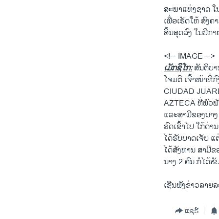
ສະພາແຫ່ງຊາດ ໃນ
ເພື່ອເຮັດໃຫ້ ສົ
ສິ້ນສຸດລົງ ໃນປີກາຍ
<!-- IMAGE -->
ເມັກຊິໂກ:
ສັນຕິບາ
ໂຈມຕີ ເຈົ້າໜ້າທີ່ກ
CIUDAD JUAREZ ໃນ
AZTECA ທີ່ພົວພັ
ແລະສາມີຂອງນາງ ຊຶ
ຣົດ​ເຂົ້າ​ໄປ ໃກ້ດ
ໄດ້ຮັບບາດເຈັບ ແຕ
ໄດ້ສັງຫານ ສາມີຂອ
ນາງ 2 ຄົນ ກໍໄດ້
ເຊີນຟັງຂ່າວລາຍ
ແຊຣ໌