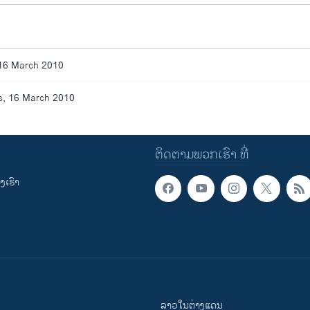
16 March 2010
, 16 March 2010
ຕິດຕາມພວກເຮົາ ທີ່
ເຮົາ
ລາວໃນຕ່າງແດນ