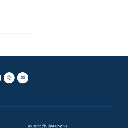
ສຸຂະພາບກັບວິທະຍາສາດ