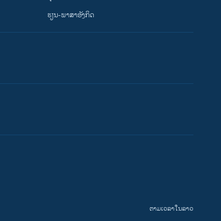
ຮຽນ-ພາສາອັງກິດ
ຕາມເວລາໃນລາວ