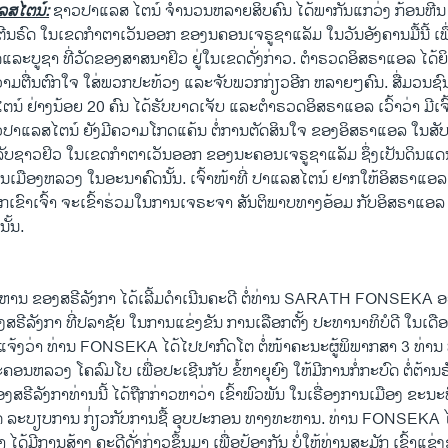
ລສໄຕນ໌:
ຊາວປາແລສ ໄຕນ໌ ຈຳນວນຫລາຍສິບຄົນ ໄດ້ພາກັນແກວ່ງ ກ້ອນຫີນ
ນຣົດ ໃນເຂດກຳຕາເວັນອອກ ຂອງນຄອນເຈຣູຊາແລັມ ໃນວັນອັງຄານມື້ນີ້ ເພ
ທິດແລະບູຊາ ທີ່ວັດຂອງສາສນາຢິວ ຢູ່ໃນເຂດດັ່ງກ່າວ. ຕຳຣວດອິສຣາແອລ ໄດ້
ງຄວາມຕື່ນຕົກໃຈ ໃສ່ພວກປະທ້ວງ ແລະຈັບພວກກ່ຽວອີກ ຫລາຍໆຄົນ. ສື່ມວນຊ
ນ໌ ຢ່າງນ້ອຍ 20 ຄົນ ໄດ້ຮັບບາດເຈັບ ແລະຕຳຣວດອິສຣາແອລ ເວົ້າວ່າ ມີເຈົ້
າວປາແລສໄຕນ໌ ຍັງມີຄວາມໂກດແຄ້ນ ຕໍ່ການຕັດສິນໃຈ ຂອງອິສຣາແອລ ໃນສັບ
ລັບຊາວຢິວ ໃນເຂດກຳຕາເວັນອອກ ຂອງນະຄອນເຈຣູຊາແລັມ ຊຶ່ງເປັນດິນແດນ ທ
ປັນເມືອງຫລວງ ໃນອະນາຄົດນັ້ນ. ເຈົ້າໜ້າທີ່ ປາແລສໄຕນ໌ ຢາກໃຫ້ອິສຣາແອ
ພວກເຂົາເຈົ້າ ຈະເຂົ້າຮ່ວມ​ ໃນການເຈຣະຈາ ສັນຕິພາບທາງອ້ອມ ກັບອິສຣາແອລ
ັ້ນ.
ານ ຂອງສຣີລັງກາ​ ໄດ້ເລີ້ມດຳເນີນຄະດີ ຕໍ່ທ່ານ SARATH FONSEKA ອະ
ສຣີລັງກາ ທີ່ປລາຊັຍ ໃນການແຂ່ງຂັນ ການເລືອກຕັ້ງ ປະທານາທິບໍດີ ໃນເດ
ວແຈ້ງວ່າ ທ່ານ FONSEKA ໄດ້ໄປປາກົດໂຕ ຕໍ່ໜ້າຄະນະຜູ້ພິພາກສາ 3 ທ່ານ
ອນຫລວງ ໂຄລົມໂບ ເພື່ອປະເຊີນກັບ ຂໍ້ຫາຍຸຍົງ ໃຫ້ມີການກໍ່ກະບົດ ຕໍ່ຕ້ານ
ສຣີລັງກາທ່ານນີ້ ໄດ້ຖືກກ່າວຫາວ່າ ເຂົ້າພົວພັນ ໃນເຣື່ອງການເມືອງ ຂະນະທີ
ດ ລະບຽບການ ກ່່ຽວກັບການຊື້ ອຸບປະກອນ ທາງທະຫານ. ທ່ານ FONSEKA ໄດ້
ວ່າ ໄດ້ມີການສ້າງ ຄະດີດັ່ງກ່າວຂຶ້ນ​ມາ ເພື່ອປ້ອງກັນ ບໍ່ໃຫ້ທ່ານສະມັກ ເຂົ້າແຂ່ງ