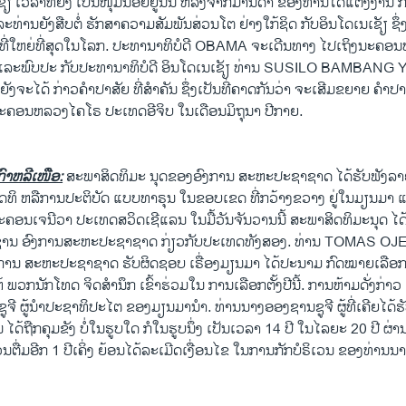
ຽ ​ເວລາທີ່ຍັງ ເປັນໜຸ່ມນ້ອຍຢູ່ນັ້ນ ຫລັງຈາກມານດາ ຂອງທ່ານໄດ້ແຕ່ງງານ ກ
ລະທ່ານຍັງສືບຕໍ່ ຮັກສາຄວາມສັມພັນສ່ວນໂຕ ຢ່າງໃກ້ຊິດ ກັບອິນໂດເນເຊັຽ ຊຶ່
ທີ່ໃຫຍ່ທີ່ສຸດໃນໂລກ. ປະທານາທິບໍດີ OBAMA ຈະເດີນທາງ ໄປເຖິງນະຄອ
າ ແລະພົບປະ ກັບປະທານາທິບໍດີ ອິນໂດເນເຊັຽ ທ່ານ SUSILO BAMBA
ຍັງຈະໄດ້ ກ່າວຄຳປາສັຍ ທີ່ສຳຄັນ ຊຶ່ງເປັນທີ່ຄາດກັນວ່າ ຈະເສີມຂຍາຍ ຄຳປາສ
່ນະຄອນຫລວງໄຄໂຣ ປະເທດອີຈິບ ໃນເດືອນມິຖຸນາ ປີກາຍ.
ົາຫລີເໜືອ:
ສະພາສິດທິມະ ນຸດຂອງອົງການ ສະຫະປະຊາຊາດ ໄດ້ຮັບຟັງລາຍ
ດທິ ຫລືການປະຕິບັດ ແບບທາຣຸນ ໃນຂອບເຂດ ທີ່ກວ້າງຂວາງ ຢູ່ໃນມຽນມາ ແ
ະຄອນເຈນີວາ ປະເທດສວິດເຊີແລນ ໃນມື້ວັນຈັນວານນີ້ ສະພາສິດທິມະນຸດ ໄດ
ຊານ ອົງການສະຫະປະຊາຊາດ ກ່ຽວກັບປະເທດທັງສອງ. ທ່ານ TOMAS 
ງການ ສະຫະປະຊາຊາດ ຮັບຜິດຊອບ ເຣື່ອງມຽນມາ ໄດ້ປະນາມ ກົດໝາຍເລືອກຕ
ຫ້ ພວກນັກໂທດ ຈິດສຳນຶກ ເຂົ້າຮ່ວມໃນ ການເລືອກຕັ້ງປີນີ້. ການຫ້າມດັ່ງກ່າວ
ຈີ ຜູ້ນຳປະຊາທິປະໄຕ ຂອງມຽນມານຳ. ທ່ານນາງອອງຊານຊູຈີ ຜູ້ທີ່ເຄີຍໄດ້
 ໄດ້ຖືກຄຸມຂັງ ບໍ່ໃນຮູບໃດ ກໍໃນຮູບນຶ່ງ ເປັນເວລາ 14 ປີ ໃນໄລຍະ 20 ປີ ຜ່
ວນຕື່ມອີກ 1 ປີເຄິ່ງ ຍ້ອນໄດ້ລະເມີດເງື່ອນໄຂ ໃນການກັກບໍຣິເວນ ຂອງທ່ານນາ