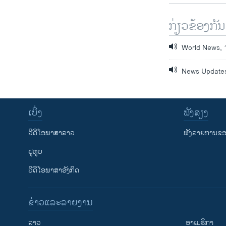
ກ່ຽວຂ້ອງກັນ
World News, 
News Updates
ເບິ່ງ
ຟັງສຽງ
ວີດີໂອພາສາລາວ
ຟັງລາຍການຂອງ
ຢູທູບ
ວີດີໂອພາສາອັງກິດ
ຂ່າວແລະລາຍງານ
ລາວ
ອາເມຣິກາ