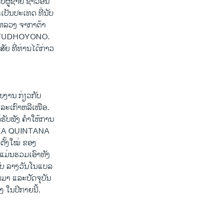
ັບຜູ້ຊາຍ ຊາວອິນ
ງເປັນປະເທດ ທີ່ນັບ
ນຫລວງ ຈາກາຕ້າ
NG YUDHOYONO.
ັຍ ທີ່ທ່ານໄດ້ກ່າວ
ງານ ກ່ຽວກັບ
ລະເກົາຫລີເໜືອ.
້ຮັບຟັງ ຄຳໃຫ້ການ
OJEA QUINTANA
ັ້ງໃໝ່ ຂອງ
 ແມ່ນຮວມ​ເອົາທັງ
ຮັບ ລາງວັນໂນແບລ
ານມາ ແລະປັດຈຸບັນ
ງ ໃນປີກາຍນີ້.