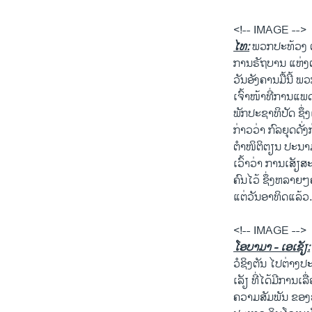
<!-- IMAGE -->
ໄທ:
ພວກປະທ້ວງ ຕໍ່
ການຣັຖບານ ແຫ່ງຕ່
ວັນອັງຄານມື້ນີ້ ພ
ເຈົ້າໜ້າທີ່ການແ
ພັກປະຊາທິປັດ ຊຶ
ກ່າວວ່າ ກົລຍຸດດັ
ຕຳໜິຕິຕຽນ ປະນາມວ
ເວົ້າວ່າ ການເສັຽ
ຄົນ​ໄວ້ ຊຶ່ງຫລາຍ
ແຕ່ວັນອາທິດແລ້ວ
<!-- IMAGE -->
ໂອບາມາ - ເອເຊັຽ:
ວໍຊິງຕັນ ໄປຕ່າງ
ເລັຽ ທີ່ໄດ້ມີການເ
ຄວາມສັມພັນ ຂອງສະ