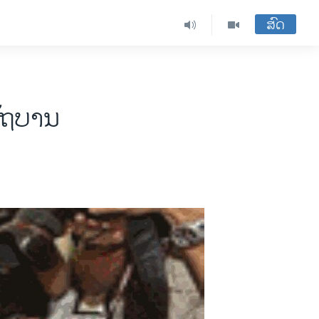
ສົດ
ັຖບານ