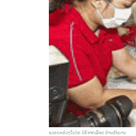
ວິທະຍາສາດ-ເທັກໂນໂລຈີ
ທຸລະກິດ
ພາສາອັງກິດ
ວີດີໂອ
ສຽງ
ລາຍການກະຈາຍສຽງ
ລາຍງານ
ພວກປະທ້ວງໃນໄທ ບໍຣິຈາກເລືອດ ຕ້ານຣັຖບານ