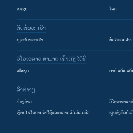
ເອເຊຍ
ໂລກ
ຕິດຕໍ່ພວກເຮົາ
ກ່ຽວກັບພວກເຮົາ
ຕິດຕໍ່ພວກເຮົາ
ວີໂອເອລາວ ສາມາດ ເຂົ້າເຖິງໄດ້ທີ່
ເຟັສບຸກ
ອາຣ໌ ແອັສ ແອັ
​ລິ້ງ​ຕ່າງໆ
ຕິດຕາມພວກເຮົາ ທີ່
​ຫ້ອງ​ຂ່າວ
ວີ​ໂອ​ເອ​ພາ​ສາ​ອ
​ເງື່ອນ​ໄຂ​ໃນ​ການ​ນຳ​ໃຊ້​ແລະຄວາມ​ເປັນ​ສ່​ວນ​ຕົວ
​ຮຽນ​ອັງ​ກິດ​ກັບ​
ພາສາຕ່າງໆ