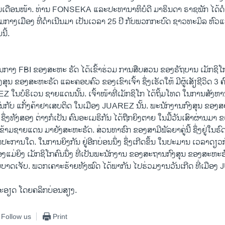
ເດືອນໜ້າ. ທ່ານ FONSEKA ແລະປະທານາທິບໍດີ ມາຮິນດາ ຣາຊພັກ ໄດ້ດ
ງຄາມກາງເມືອງ ທີ່ດຳເນີນມາ ເປັນເວລາ 25 ປີ ກັບພວກກະບົດ ຊາວທະມິລ ຫົ
ນີ້.
ນກາງ FBI ຂອງສະຫະ ຣັດ ໄດ້ເຂົ້າຮ່ວມ ການສືບສວນ ຂອງຣັຖບານ ເມັກຊິໂ
ົງສຸນ ຂອງສະຫະຣັດ ແລະຄອບຄົວ ຂອງ​ເຂົາ​ເຈົ້າ ຊຶ່ງເຮັດໃຫ້ ມີຜູ້ເສັຽຊີວິດ 3 ຄົ
ບໍຣິເວນ ຊາຍແດນນັ້ນ. ເຈົ້າໜ້າທີ່ເມັກຊິໂກ ໄດ້ຖິ້ມໂທດ ໃນການສັງຫານດັ
ນກັບ ແກັ໋ງຄ້າຢາເສບຕິດ ​ໃນເມືອງ JUAREZ ນັ້ນ. ພະນັກງານກົງສຸນ ຂອງສະ
່ງທັງສອງ ຕ່າງກໍເປັນ ຄົນອະເມຣິກັນ ໄດ້ຖືກຍິງ​ຕາຍ ໃນມື້ວັນເສົາຜ່ານມາ ຂະ
່ານຂ້າມຊາຍແດນ ມາຍັງສະຫະຣັດ. ສ່ວນທາຣົກ ຂອງສາມີພັລຍາຄູ່ນີ້ ຊຶ່ງຢູ່ໃນຣົດ 
່ປະການໃດ. ໃນການຍິງກັນ ຢູ່ອີກບ່ອນນຶ່ງ ຊຶ່ງເກີດຂຶ້ນ ໃນປະມານ ເວລາດຽວກ
ງແມ່ຍິງ ເມັກຊິໂກຄົນນຶ່ງ ທີ່​ເປັນ​ພະນັກງານ​ ຂອງສະຖານກົງສຸນ ຂອງສະຫ
ຮັບບາດເຈັບ. ພວກເຄາະຮ້າຍທັງໝົດ ໄດ້ພາກັນ ໄປຮ່ວມງານວັນເກີດ ທີ່ເມືອ
ລະອຽດ ໂດຍຄລິກບ່ອນສຽງ.
Follow us
Print