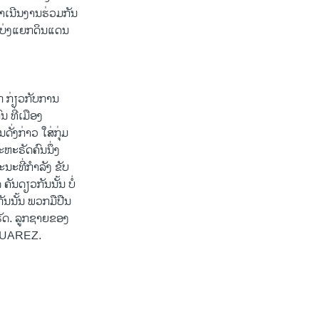
ຳເນີນງານຮ່ວມກັນ
ວແບ່ງແຍກດິນແດນ
ກ ກ່ຽວກັບການ
ນ ທີ່ເມືອງ
່ງກ່າວ ໃສ່ກຸ່ມ
ຫະຣັດຄົນນຶ່ງ
ນະທີ່ກຳລັງ​ ຂັບ
ຄັນດຽວກັນນັ້ນ ບໍ່
ັນນັ້ນ ພວກມືປືນ
ະຣັດ. ລູກຊາຍຂອງ
ງ JUAREZ.