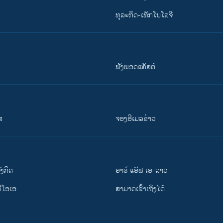
ທຸລະກິດ-ເທັກໂນໂລຈີ
ຟັງພອດແຄັສຕ໌
ສ
ຈອງອີເມລຂ່າວ
ັງ​ກິດ
ອາຣ໌ ແອັຟ ເອ-ລາວ
ວີ​ໂອ​ເອ
ສາມາດເຂົ້າເຖິງໄດ້