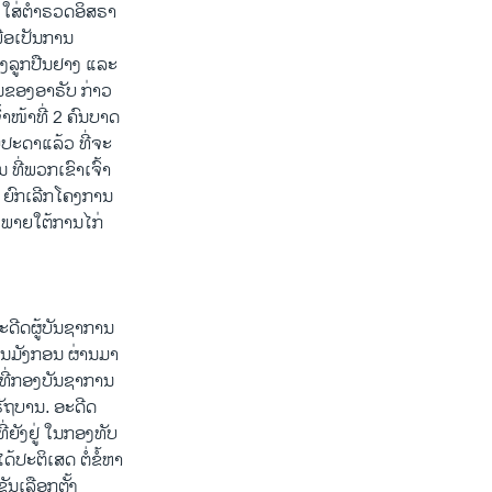
 ໃສ່ຕຳຣວດອິສຣາ
ື່ອເປັນການ
ຍິງລູກປືນຢາງ ແລະ
ົນຂອງອາຣັບ ກ່າວ
າໜ້າທີ່ 2 ຄົນບາດ
ປະດາແລ້ວ ທີ່ຈະ
ີ່ພວກເຂົາເຈົ້າ
ລ ຍົກເລີກໂຄງການ
 ພາຍ​ໃຕ້ການໄກ່
ດີດຜູ້ບັນຊາການ
ືອນມັງກອນ ຜ່ານມາ
 ທີ່ກອງບັນຊາການ
ຣັຖບານ. ອະດີດ
່ຍັງຢູ່ ໃນກອງທັບ
ປະຕິເສດ ຕໍ່ຂໍ້ຫາ
ຂັນເລືອກຕັ້ງ