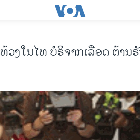
້ວງໃນໄທ ບໍຣິຈາກເລືອດ ຕ້ານຣ