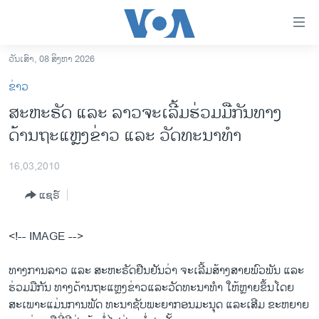
ລິ້ງ
ສຳຫລັບ
ເຂົ້າ
ວັນເສົາ, 08 ສິງຫາ 2026
ຫາ
ໂຮມເພຈ
ຂ່າວ
ຂ້າມ
ລາວ
ສະຫະຣັດ ແລະ ລາວຈະເລີ້ມຮ່ວມມືກັນທາງ
ຂ້າມ
ອາເມຣິກາ
ດ້ານຖະແຫຼງຂ່າວ ແລະ ວັດທະນາທຳ
ຂ້າມ
ໄປ
ການເລືອກຕັ້ງ ປະທານາທີບໍດີ ສະຫະລັດ 2024
ຫາ
16,03,2010
ຂ່າວ​ຈີນ
ຊອກ
ແຊຣ໌
ຄົ້ນ
ໂລກ
ເອເຊຍ
<!-- IMAGE -->
ອິດສະຫຼະພາບດ້ານການຂ່າວ
ທາງການລາວ ແລະ ສະຫະຣັດຢືນຢັນວ່າ ຈະເລີ້ມສ້າງສາຍພົວພັນ ແລະ
ຊີວິດຊາວລາວ
ຮ່ວມມືກັນ ທາງດ້ານຖະແຫຼງຂ່າວແລະວັດທະນາທຳ ໃຫ້ຫຼາຍຂຶ້ນໂດຍ
ສະເພາະແມ່ນການພັດ ທະນາຊັບພະຍາກອນມະນຸດ ແລະເສີມ ຂະຫຍາຍ
ຊຸມຊົນຊາວລາວ