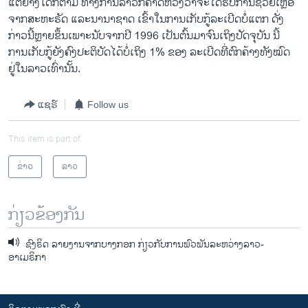
ແຕ່ຢ່າງໃດກໍຕາມ ທາງການລາວກໍຄາດຫວັງວ່າຈະໄດ້ຮັບການຊ່ວຍເຫຼືອ
ຈາກສະຫະຣັດ ແລະນານາຊາດ ເຂົ້າໃນການເກັບກູ້ລະເບີດບໍ່ແຕກ ດັ່ງ
ກ່າວນີ້ຫຼາຍຂຶ້ນເພາະນັບຈາກປີ 1996 ເປັນຕົ້ນມາຈົນເຖິງປັດຈຸບັນ ນີ້
ການເກັບກູ້ຍັງຄົງປະຕິບັດໄດ້ບໍ່ເຖິງ 1% ຂອງ ລະເບີດທີ່ຕົກຄ້າງທັງໝົດ
ຢູ່ໃນລາວເທົ່ານັ້ນ.
ແຊຣ໌
Follow us
This item is part of
ຂ່າວ
ລາວ
ກ່ຽວຂ້ອງກັນ
ຊົງຣິດ ລາຍງານຈາກບາງກອກ ກ່ຽວກັບການພົວພັນລະຫວ່າງລາວ-
ອາເມຣິກາ