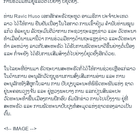
ການຮ່ວມມືທີ່ມີຢູ່ແລ້ວຕໍ່ໄປຢ່າງ ບໍ່ຢຸດ​ຢັ້ງ.
ວິທະຍາສາດ-ເທັກໂນໂລຈີ
ທ່ານ Ravic Huso ເອກອັກຄະຣັດຖະທູດ ອາເມຣິກາ ປະຈຳປະເທດ
ທຸລະກິດ
ລາວ ໄດ້ໃຫ້ການ ຢືນຢັນ​ເນື່ອງໃນໂອກາດ ການເຂົ້າຢ້ຽມ ຄຳນັບທ່ານໝູນ
ພາສາອັງກິດ
ແກ້ວ ອໍລະບູນ ລັດຖະມົນຕີວ່າການ ກະຊວງຖະແຫຼງຂ່າວ ແລະ ວັດທະນາ
ທຳເມື່ອບໍ່ນານມານີ້ວ່າ ການຮ່ວມມືທາງດ້ານຖະແຫຼງຂ່າວ ແລະວັດທະນາ
ວີດີໂອ
ທຳ ລະຫວ່າງ ລາວກັບສະຫະຣັດ ໄດ້ຮັບການພັດທະນາດີຂຶ້ນຢ່າງຕໍ່ເນື່ອງ
ສຽງ
ແລະ ກໍ່ຈະຍັງ ໄດ້ຮັບການເສີມສ້າງຕໍ່ໄປຢ່າງບໍ່ຢຸດຢັ້ງອີກດ້ວຍ.
ລາຍການກະຈາຍສຽງ
ຕິດຕາມພວກເຮົາ ທີ່
ໃນໄລຍະທີ່ຜ່ານມາ ຣັດຖະບານສະຫະຣັດກໍ່ໄດ້ໃຫ້ການຊ່ວຍເຫຼືອແກ່ລາວ
ລາຍງານ
ໃນດ້ານການ ອະນຸລັກວັດຖຸບູຮານການສົ່ງເສີມການອ່ານ ແລະ ການ
ອະນຸລັກໜັງສືຜູກໃບລານ ການ ປັບປຸງບູລະນະຫໍພິພິດທະພັນແຫ່ງ ຊາດ
ຢູ່ນະຄອນວຽງຈັນ ແລະ ຢູ່ຫຼວງພະບາງ ການ ແລກປ່ຽນສິນລະປະ
ພາສາຕ່າງໆ
ວັດທະນະທຳພື້ນເມືອງການຝຶກອົບ ຮົມນັກຂ່າວ ການໄປເບິ່ງງານ ຢູ່ທີ່
ສະຫະຣັດ ແລະ ການພັດທະນາປັບປຸງຫໍສະມຸດແຫ່ງຊາດຂອງລາວເປັນ
ຕົ້ນ.
<!-- IMAGE -->