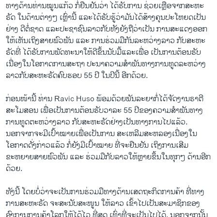
ທາງດ້ານທ່ານໝູນແກ້ວ ກໍ່ຢືນຢັນວ່າ ໄດ້ຮັບການ ຊ່ວຍເຫຼືອຈາກສະຫະ
ຣັດ ໃນດ້ານຕ່າງໆ ເຫຼົ່ານີ້ ແລະໄດ້ຮັບຮູ້ວ່າມັນໄດ້ສ້າງຄຸນປະໂຫຍດເປັນ
ຢ່າງ ດີຕໍ່ຊາດ ແລະປະຊາຊົນລາວກັບທັງຍັງຖືວ່າເປັນ ການສະແດງອອກ
ໃຫ້ເຫັນເຖິງສາຍພົວພັນ ແລະ ການຮ່ວມມືກັນລະຫວ່າງລາວ ກັບສະຫະ
ຣັດທີ່ ໄດ້ຮັບການພັດທະນາໃຫ້ດີຂຶ້ນນັບມື້ແລະເພື່ອ ເປັນການຕ້ອນຮັບ
ເນື່ອງໃນໂອກາດການສະຖາ ປະນາຄວາມສຳພັນທາງການທູດລະຫວ່າງ
ລາວກັບສະຫະຣັດຄົບຮອບ 55 ປີ ໃນປີນີ້ ອີກດ້ວຍ.
ກ່ອນໜ້ານີ້ ທ່ານ Ravic Huso ພ້ອມດ້ວຍພັນລະຍາກໍ່ໄດ້ຈັດງານຣາຕີ
ສະໂມສອນ ເພື່ອເປັນການຕ້ອນຮັບວາລະ 55 ປີຂອງຄວາມສຳພັນທາງ
ການທູດຕະຫວ່າງລາວ ກັບສະຫະຣັດຢ່າງເປັນທາງການໄປແລ້ວ.
ນອກຈາກຈະມີເປົ້າໝາຍເພື່ອເປັນການ ສະເຫລີມສະຫລອງເນື່ອງໃນ
ໂອກາດດັ່ງກ່າວແລ້ວ ກໍ່ຍັງມີເປົ້າໝາຍ ທີ່ຈະຢືນຢັນ ເຖິງການເສີມ
ຂະຫຍາຍສາຍພົວພັນ ແລະ ຮ່ວມມືກັບລາວໃຫ້ຫຼາຍຂຶ້ນໃນທຸກໆ ດ້ານອີກ​
ດ້ວຍ.
ທັງນີ້ ໂດຍບໍ່ວ່າຈະເປັນການຮ່ວມມືທາງດ້ານເສດຖະກິດການຄ້າ ທີ່ທາງ
ການສະຫະຣັດ ຈະສະນັບສະໜູນ ໃຫ້ລາວ ເຂົ້າໄປເປັນສະມາຊິກຂອງ
ອົງການການຄ້າໂລກໃຫ້ໄດ້ໄວ ທີ່ສຸດ ເທົ່າທີ່ຈະເປັນໄປໄດ້. ນອກຈາກນັ້ນ