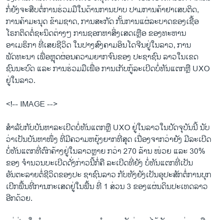
ກໍ່ຍັງຈະສືບຕໍ່ການຮ່ວມມືໃນດ້ານການປາບ ປາມການຄ້າຢາເສບຕິດ,
ການຄ້າມະນຸດ ຂ້າມຊາດ, ການສະກັດ ກັ້ນການແຜ່ລະບາດຂອງເຊື້ອ
ໂຣກຕິດຕໍ່ຊະນິດຕ່າງໆ ການຊອກຫາສິ່ງເສດເຫຼືອ ຂອງທະຫານ
ອາເມຣິກາ ທີ່ເສຍຊີວິດ ໃນປາງສົງຄາມອິນໂດຈີນຢູ່ໃນລາວ, ການ
ພັດທະນາ ເພື່ອຫຼຸດຜ່ອນຄວາມຍາກຈົນຂອງ ປະຊາຊົນ ລາວໃນເຂດ
ຊົນນະບົດ ແລະ ການຮ່ວມມືເພື່ອ ການເກັບກູ້ລະເບີດບໍ່ທັນແຕກຫຼື UXO
ຢູ່ໃນລາວ.
<!-- IMAGE -->
ສຳລັບກັບບັນຫາລະເບີດບໍ່ທັນແຕກຫຼື UXO ຢູ່ໃນລາວໃນປັດຈຸບັນນີ້ ນັບ
ວ່າເປັນບັນຫາໜຶ່ງ ທີ່ມີຄວາມຫຍຸ້ງຍາກທີ່ສຸດ ເນື່ອງຈາກວ່າຍັງ ມີລະເບີດ
ບໍ່ທັນແຕກທີ່ຕົກຄ້າງຢູ່ໃນລາວຫຼາຍ ກວ່າ 270 ລ້ານ ໜ່ວຍ ແລະ 30%
ຂອງ ຈຳນວນບະເບີດດັ່ງກ່າວນີ້ກໍ່ຄື ລະເບີດທີ່ຍັງ ບໍ່ທັນແຕກທີ່ເປັນ
ອັນຕະລາຍຕໍ່ຊີວິດຂອງປະ ຊາຊົນລາວ ກັບທັງຍັງເປັນອຸປະສັກຕໍ່ການບຸກ
ເບີກພື້ນທີ່ການກະເສດຢູ່ໃນພື້ນ ທີ່ 1 ສ່ວນ 3 ຂອງແຜ່ນດິນປະເທດລາວ
ອີກດ້ວຍ.