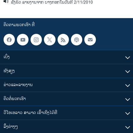
ຊົງຣິດ ລາຍງານຈາກ ບາງກອກໃນວັນທີ 2/11/2010
ຕິດຕາມພວກເຮົາ ທີ່
ເບິ່ງ
ຟັງສຽງ
ຂ່າວແລະລາຍງານ
ຕິດຕໍ່ພວກເຮົາ
ວີໂອເອລາວ ສາມາດ ເຂົ້າເຖິງໄດ້ທີ່
​ລິ້ງ​ຕ່າງໆ