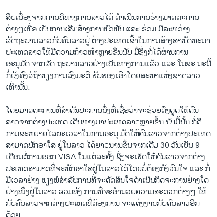
ວິທະຍາສາດ-ເທັກໂນໂລຈີ
ສືບເນື່ອງຈາກການທີ່ທາງການລາວໄດ້ ດຳເນີນການຮ່າງມາດຕະການ
ທຸລະກິດ
ຕ່າງໆເພື່ອ ເປັນການເສີມສ້າງການພົວພັນ ແລະ ຮ່ວມ ມືລະຫວ່າງ
ລັດຖະບານລາວກັບຄົນລາວຢູ່ ຕ່າງປະເທດເຂົ້າໃນການສ້າງສາພັດທະນາ
ພາສາອັງກິດ
ປະເທດລາວໃຫ້ມີຄວາມກ້າວໜ້າຫຼາຍຂຶ້ນນັບ ມື້ຊຶ່ງກໍ່ໄດ້ຜ່ານການ
ວີດີໂອ
ອະນຸມັດ ຈາກລັດ ຖະບານລາວຢ່າງເປັນທາງການແລ້ວ ແລະ ໃນຂະ ນະນີ້
ກໍ່ຍັງຄົງລໍຖ້າພຽງການລົງມະຕິ ຮັບຮອງເອົາໂດຍສະພາແຫ່ງຊາດລາວ
ສຽງ
ເທົ່ານັ້ນ.
ລາຍການກະຈາຍສຽງ
ຕິດຕາມພວກເຮົາ ທີ່
ໂດຍມາດຕະການທີ່ສຳຄັນປະການນຶ່ງທີ່ເຊື່ອວ່າຈະຊ່ວຍດຶງດູດໃຫ້ຄົນ
ລາຍງານ
ລາວຈາກຕ່າງປະເທດ ເດີນທາງມາປະເທດລາວຫຼາຍຂຶ້ນ ນັບມື້ນັ້ນ ກໍ່ຄື
ການຂະຫຍາຍໄລຍະເວລາໃນການອະນຸ ມັດໃຫ້ຄົນລາວຈາກຕ່າງປະເທດ
ສາມາດພັກອາໃສ ຢູ່ໃນລາວ ໄດ້ຍາວນານຂຶ້ນຈາກເດີມ 30 ວັນເປັນ 9
ພາສາຕ່າງໆ
ເດືອນຕໍ່ການອອກ VISA ໃນແຕ່ລະຄັ້ງ ຊຶ່ງຈະເຮັດໃຫ້ຄົນລາວຈາກຕ່າງ
ປະເທດສາມາດທີ່ຈະພັກອາໃສຢູ່ໃນລາວໄດ້ໂດຍບໍ່ຕ້ອງກັງວົນໃຈ ແລະ ກໍ່
ມີເວລາຢ່າງ ພຽງພໍສຳລັບການທີ່ຈະຕັດສິນໃຈດຳເນີນກິດຈະການຢ່າງໃດ
ຢ່າງໜຶ່ງຢູ່ໃນລາວ ລວມທັງ ການທີ່ຈະອຳນວຍຄວາມສະດວກຕ່າງໆ ໃຫ້
ກັບຄົນລາວຈາກຕ່າງປະເທດທີ່ຕ້ອງການ ຈະແຕ່ງງານກັບຄົນລາວອີກ
ດ້ວຍ.