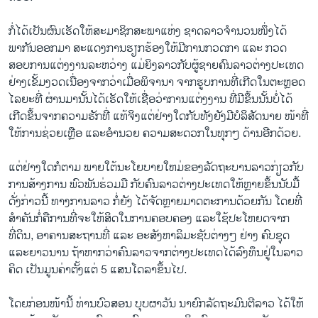
ກໍ່ໄດ້ເປັນຜົນເຮັດໃຫ້ສະມາຊິກສະພາແຫ່ງ ຊາດລາວຈຳນວນໜຶ່ງໄດ້
ພາກັນອອກມາ ສະແດງການຮຽກຮ້ອງໃຫ້ມີການກວດກາ ແລະ ກວດ
ສອບການແຕ່ງງານລະຫວ່າງ ແມ່ຍິງລາວກັບຜູ້ຊາຍຄົນລາວຕ່າງປະເທດ
ຢ່າງເຂັ້ມງວດເນື່ອງຈາກວ່າເມື່ອພິຈານາ ຈາກຮູບການທີ່ເກີດໃນຕະຫຼອດ
ໄລຍະທີ່ ຜ່ານມານັ້ນໄດ້ເຮັດໃຫ້ເຊື່ອວ່າການແຕ່ງງານ ທີ່ມີຂຶ້ນນັ້ນບໍ່ໄດ້
ເກີດຂຶ້ນຈາກຄວາມຮັກທີ່ ແທ້ຈິງແຕ່ຢ່າງໃດກັບທັງຍັງມີບໍລິສັດນາຍ ໜ້າທີ່
ໃຫ້ການຊ່ວຍເຫຼືອ ແລະອຳນວຍ ຄວາມສະດວກໃນທຸກໆ ດ້ານອີກດ້ວຍ.
ແຕ່ຢ່າງໃດກໍຕາມ ພາຍໃຕ້ນະໂຍບາຍໃຫມ່ຂອງລັດຖະບານລາວກ່ຽວກັບ
ການສ້າງການ ພົວພັນຮ່ວມມື ກັບຄົນລາວຕ່າງປະເທດໃຫ້ຫຼາຍຂຶ້ນນັບມື້
ດັ່ງກ່າວນີ້ ທາງການລາວ ກໍ່ຍັງ ໄດ້ຈັດຫຼາຍມາດຕະການດ້ວຍກັນ ໂດຍທີ່
ສຳຄັນກໍ່ຄືການທີ່ຈະໃຫ້ສິດໃນການຄອບຄອງ ແລະໃຊ້ປະໂຫຍດຈາກ
ທີ່ດິນ, ອາຄານສະຖານທີ່ ແລະ ອະສັງຫາລິມະຊັບຕ່າງໆ ຢ່າງ ຄົບຊຸດ
ແລະຍາວນານ ຖ້າຫາກວ່າຄົນລາວຈາກຕ່າງປະເທດໄດ້ລົງທຶນຢູ່ໃນລາວ
ຄິດ ເປັນມູນຄ່າຕັ້ງແຕ່ 5 ແສນໂດລາຂຶ້ນໄປ.
ໂດຍກ່ອນໜ້ານີ້ ທ່ານບົວສອນ ບຸບຜາວັນ ນາຍົກລັດຖະມົນຕີລາວ ໄດ້ໃຫ້