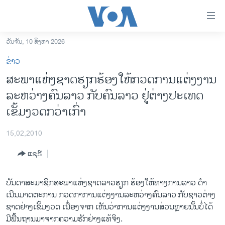
ລິ້ງ
ສຳຫລັບ
ເຂົ້າ
ວັນຈັນ, 10 ສິງຫາ 2026
ຫາ
ໂຮມເພຈ
ຂ່າວ
ຂ້າມ
ລາວ
ສະພາແຫ່ງຊາດຮຽກຮ້ອງໃຫ້ກວດການແຕ່ງງານ
ຂ້າມ
ອາເມຣິກາ
ລະຫວ່າງຄົນລາວ ກັບຄົນລາວ ຢູ່ຕ່າງປະເທດ
ຂ້າມ
ໄປ
ການເລືອກຕັ້ງ ປະທານາທີບໍດີ ສະຫະລັດ 2024
ເຂັ້ມງວດກວ່າເກົ່າ
ຫາ
ຂ່າວ​ຈີນ
ຊອກ
15,02,2010
ຄົ້ນ
ໂລກ
ແຊຣ໌
ເອເຊຍ
ອິດສະຫຼະພາບດ້ານການຂ່າວ
ບັນດາສະມາຊິກສະພາແຫ່ງຊາດລາວຮຽກ ຮ້ອງໃຫ້ທາງການລາວ ດຳ
ເນີນມາດຕະການ ກວດກາການແຕ່ງງານລະຫວ່າງຄົນລາວ ກັບຊາວຕ່າງ
ຊີວິດຊາວລາວ
ຊາດຢ່າງເຂັ້ມງວດ ເນື່ອງຈາກ ເຫັນວ່າການແຕ່ງງານສ່ວນຫຼາຍນັ້ນບໍ່ໄດ້
ຊຸມຊົນຊາວລາວ
ມີພື້ນຖານມາຈາກຄວາມຮັກຢ່າງແທ້ຈິງ.