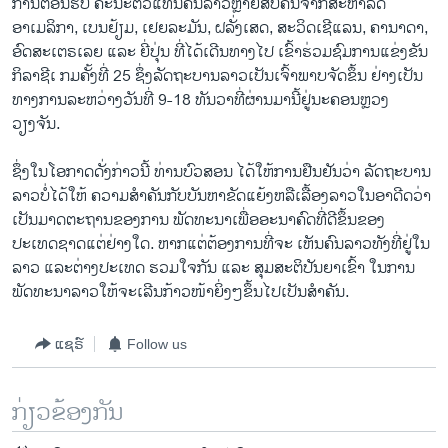
ການຕ້ອນຮັບ ຄະນະຕົວແທນຄົນລາວຫຼາຍສິບຄົນຈາກສະຫາລັດ
ອາເມລິກາ, ເບນຢ້ຽມ, ເຢຍລະມັນ, ຝລັ່ງເສດ, ສະວິດເຊີແລນ, ຄານາດາ,
ອົດສະເຕຣເລຍ ແລະ ຍີ່ປຸ່ນ ທີ່ໄດ້ເດີນທາງໄປ ເຂົ້າຮ່ວມຊົມການແຂ່ງຂັນ
ກິລາຊີເ ກມຄັ້ງທີ່ 25 ຊຶ່ງລັດຖະບານລາວເປັນເຈົ້າພາບຈັດຂຶ້ນ ຢ່າງເປັນ
ທາງການລະຫວ່າງວັນທີ່ 9-18 ທັນວາທີ່ຜ່ານມານີ້ຢູ່ນະຄອນຫຼວງ
ວຽງຈັນ.
ຊຶ່ງໃນໂອກາດດັ່ງກ່າວນີ້ ທ່ານບົວສອນ ໄດ້ໃຫ້ການຢືນຢັນວ່າ ລັດຖະບານ
ລາວບໍ່ໄດ້ໃຫ້ ຄວາມສໍາຄັນກັບບັນຫາຂັດແຍ້ງຫລືເລື້ອງລາວໃນອາດີດວ່າ
ເປັນມາດຕະຖານຂອງການ ພັດທະນາເພື່ອອະນາຄົດທີ່ດີຂຶ້ນຂອງ
ປະເທດຊາດແຕ່ຢ່າງໃດ. ຫາກແຕ່ຕ້ອງການທີ່ຈະ ເຫັນຄົນລາວທັງທີ່ຢູ່ໃນ
ລາວ ແລະຕ່າງປະເທດ ຮວມໃຈກັນ ແລະ ສຸມສະຕິປັນຍາເຂົ້າ ໃນການ
ພັດທະນາລາວໃຫ້ຈະເລີນກ້າວໜ້າຍິ່ງໆຂຶ້ນໄປເປັນສຳຄັນ.
ແຊຣ໌
Follow us
ກ່ຽວຂ້ອງກັນ