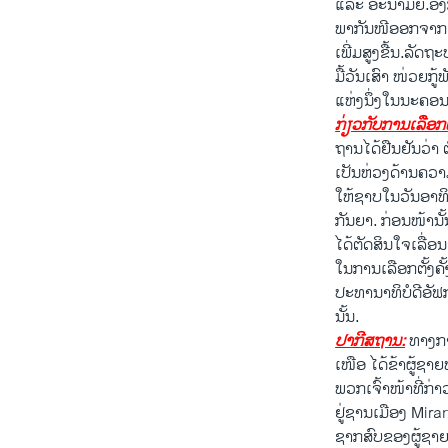
ແລະ ອະນາມັຍ.ອ
ພາກັນໜີອອກຈາກເຂດ
ເພີ່ມສູງຂື້ນ.ລັດ
ມື້​ວັນ​ເສົາ ໜ່ວ
ແຫ່ງນຶ່ງໃນນະ​ຄອນ
ກ່ຽວ​ກັບ​ການ​ເລືອກ​
ຖານ​ໄດ້​ຢືນຢັນ​ວ່າ
ເປັນ​ຫ່ວງ​ດ້ານ​ຄ
ໃຫ້​ຊາບ​ໃນ​ວັນ​ອາທິດ​
ກັນຍາ. ກ່ອນ​ໜ້າ​ນັ້
ໄດ້​ຕັດສິນ​ໃຈ​ເລື່ອນ
ໃນ​ການ​ເລືອກ​ຕັ້ງ​ຄ
ປະທານາທິບໍດີ​ອັຟກາ​
ນັ້ນ.
ປາກີສຖານ:
ທາງກາ
ເໜືອ ໄດ້ຂ້າຜູ້ຊ
ພວກເຈົ້າໜ້າທີ່ກ່າ
ຢູ່ຊານເມືອງ Mira
ຊາກສົບຂອງຜູ້ຊາຍຄົ