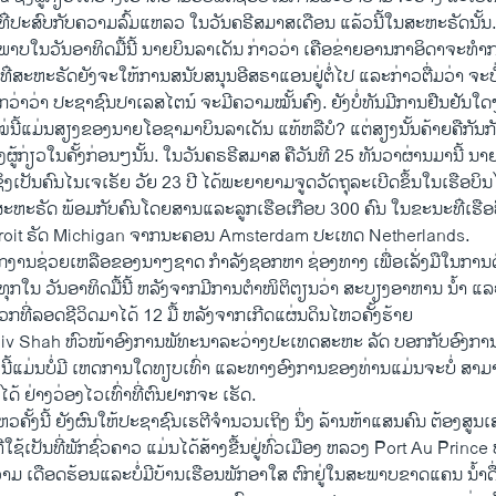
​ປະສົບ​ກັບ​ຄວາມ​ລົ້ມ​ແຫລວ​ ໃນວັນ​ຄຣີສມາສເດືອນ ​ແລ້ວ​ນີ້​ໃນ​ສະຫະຣັດນັ້ນ. 
ນ​ວັນ​ອາທິດ​ມື້​ນີ້ ນາຍ​ບິນ​ລາ​ເດັນ ກ່າວ​ວ່າ ​ເຄືອ​ຂ່າຍ​ອານ​ກາ​ອິດາ​ຈະ​ທຳ​ການ​ໂ
ີ​ສະຫະຣັດຍັງ​ຈະ​ໃຫ້ການ​ສນັບ​ສນຸນອີສຣາ​ແອນ​ຢູ່ຕໍ່​ໄປ ແລະ​ກ່າວ​ຕື່ມ​ວ່າ ຈະ​ບໍ
່າວ່າ ປະຊາຊົນ​ປາ​ເລ​ສ​ໄຕ​ນ໌ ​ຈະ​ມີ​ຄວາມ​ໝັ້ນຄົງ. ຍັງ​ບໍ່​ທັນ​ມີ​ການ​ຢືນຢັນ​ໃດໆ​ໃນ
້​ແມ່ນ​ສຽງ​ຂອງ​ນາຍ​ໂອ​ຊາ​ມາ​ບິນ​ລາ​ເດັນ ​ແທ້​ຫລື​ບໍ? ​ແຕ່ສຽງ​ນັ້ນຄ້າຍຄື​ກັນ​ກັບອ
ງ​ຜູ້ກ່ຽວໃນ​ຄັ້ງກ່ອນ​ໆນັ້ນ. ໃນ​ວັນ​ຄຣຣີສມາສ ຄືວັນທີ 25 ທັນວາ​ຜ່ານ​ມາ​ນີ້
ເປັນ​ຄົນ​ໄນ​ເຈ​ເຣັຍ ວັຍ 23 ປີ​ ໄດ້​ພະຍາຍາມ​ຈູດ​ວັດຖຸ​ລະ​ເບີດ​ຂຶ້ນ​ໃນ​ເຮືອບິນ
​ຍັງ​ສະຫະຣັດ ພ້ອມ​ກັບ​ຄົນ​ໂດຍສານແລະ​ລູກ​ເຮືອ​ເກືອບ 300 ຄົນ ໃນ​ຂະນະ​ທ່ີ​ເຮືອບິນ​
roit ຣັດ Michigan ຈາກ​ນະຄອນ Amsterdam ປະ​ເທດ Netherlands.
ງານຊ່ວຍເຫລືອຂອງນາໆຊາດ ກຳລັງຊອກຫາ ຊ່ອງທາງ ເພື່ອເລັ່ງມືໃນການ​
ຸກໃນ ວັນອາທິດມື້ນີ້ ຫລັງຈາກມີການຕຳໜິຕິຕຽນວ່າ ສະບຽງອາຫານ ນ້ຳ ແລະຢ
ກທີ່ລອດຊີວິດມາ​ໄດ້ 12 ມື້ ຫລັງຈາກ​ເກີດແຜ່ນດິນໄຫວຄັ້ງຮ້າຍ​
Rajiv Shah ຫົວໜ້າອົງການພັທະນາລະວ່າງປະເທດສະຫະ ລັດ ບອກກັບອົງການຂ
ັ້ງນີ້ແມ່ນບໍ່ມີ ເຫດການໃດທຽບເທົ່າ ແລະທາງອົງການຂອງທ່ານ​ແມ່ນຈະບໍ່ 
້ ຢ່າງວ່ອງໄວເທົ່າທີ່ຕົນຢາກຈະ ເຮັດ.
ຫວຄັ້ງນີ້ ຍັງຜົນໃຫ້ປະຊາຊົນເຮຕີຈຳນວນເຖິງ ນຶ່ງ ລ້ານຫ້າແສນຄົນ ຕ້ອງສູນເ
ທີ່​ໃຊ້​ເປັນທີ່ພັກຊົ່ວຄາວ ແມ່ນໄດ້ສ້າງຂື້ນຢູ່ທົ່ວເມືອງ ຫລວງ Port Au Princ
າມ ເດືອດຮ້ອນແລະບໍ່ມີບ້ານເຮືອນພັກອາໃສ ຕົກຢູ່ໃນສະພາບຂາດແຄນ ນ້ຳດື