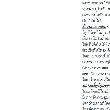
ສຖານກ່າວວ່າ ໄດ້ພ
ຊາກສົບ ຢູ່​ໃນ​ທັງ
ຄວາມປອດພັຍ ແລະກ
ອີກ 2 ຄົນ​ໄປ.
ທີ່ Venezuela:
ພວ
ນຶ່ງ​ ທ່ີ​ຕຳ​ໜິຕ
ບົບ​ເຄ​ເບິ້ລໃນຕອນ​ເ
ໃໝ່ ທ່ີ​ບັງຄັບ​ໃຫ້
ຫົວໜ້າ​ກົມໂທລະ​ຄ
ໂທລະພາບ​ເຄ​ເບິ້ລໃນ​
ອາກາດ ​ພວກ​ຊ່ອງ​ທ່
Chavez ​ວ່າ ​ພະຍາ
ທ່ານ Chavez ກ່າວ​ວ່
ໃຫຍ່ ໃນ​ປະ​ເທດ​ໃຫ້​ດ
ຄວາມເຄັ່ງຕຶງລະ​ຫວ
ໂດຍເກົາຫລີ​ໃຕ້ນັ້
ນີ້ ທາງອົງການສູນ
ຢ່າງ​ເດັດຂາດຕໍ່ຕ
ໂຮມ​ທັງການລະ​ເບີ