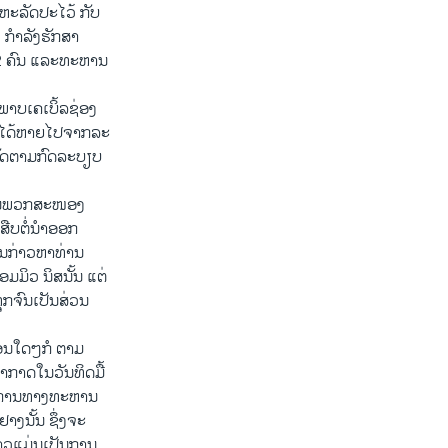
ະຫະລັດປະໄວ້ ກັບ
າງ ກຳລັງຮັກສາ
22 ຄົນ ແລະທະຫານ
​ເຄ​ເບິ້ລ​ຊ່ອງ
ໄດ້ຫາຍ​ໄປ​ຈາກ​ລະ​
ິບັດ​ຕາມກົດ​ລະບຽບ​
ືອນ​ພວກ​ສະໜອງ
ືບ​ຕໍ່​ນຳ​ອອກ​
ນ​ກ່າວ​ຫາ​ທ່ານ
​ວ ນິສ​ນັ້ນ ​ແຕ່​
ກ​ຈົນ​ເປັນ​ສ່ວນ​
່ອນໃດໆກໍ ຕາມ
ອາກາດໃນວັນທິດມື້
​ການ​ທາງ​ທະຫານ​
ງນັ້ນ ຊຶ່ງຈະ​
ກ່າວແມ່ນເປັນການ