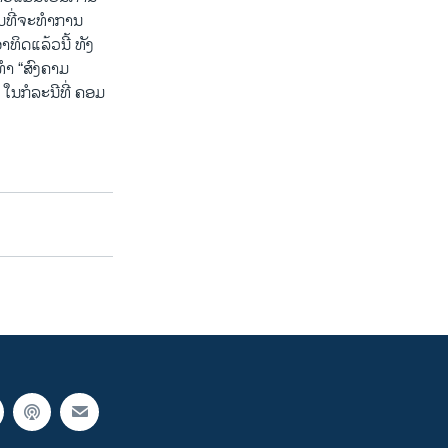
້ອມທີ່ຈະທຳການ
ທິດ​ແລ້ວນີ້ ທັງ
ະທຳ “ສົງຄາມ
້ ໃນກໍລະນີທີ່ ຄອມ