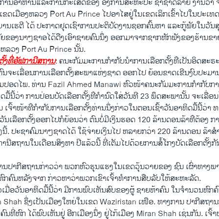
ົງການອາຫານແລະການກະເສດຂອງ ອົງການສະຫະປະ ຊາຊາດລາຍ ງານວ່າ ຈ
ເມືອງຫລວງ Port Au Prince ໄປອາໄສຢູ່​ໃນ​ເຂດ​ເລິກ​ເຂົ້າ​ໄປໃນປະເທດເ
ຖະບານເຮຕີ ໄດ້ ປະກາດ​ຢຸດ​ເຊົາການປະຕິບັດງານຊອກຄົ້ນຫາ ແລະກູ້ພັຍ​ໃນວັນສຸ
ຍກູ້ພັຍຂອງນາໆ​ຊາ​ອໄດ້ດືງເອົາຊາຍຄົນນຶ່ງ ອອກ​ມາຈາກຊາກຫັກພັງຂອງຮ້າ
​ຫລວງ Port Au Prince ​ນັ້ນ.
ຕັ້ງ​ທີ່ອັຟກາ​ນີສຖານ
: ຄນະ​ກັມມະການ​ກຳກັບ​ນຳການ​ເລືອກ​ຕັ້ງ​ທ່ີ​ເປັນ​ອິດສະຣ
 ຕົນ​ຈະ​ເລື່ອນ​ການ​ເລືອກ​ຕັ້ງ​ສະພາ​ແຫ່ງ​ຊາດ​ ອອກ​ໄປ​ ຍ້ອນ​ຂາດເຂີນ​ງົບ​ປະ
ວາມ​ປອດ​ໄພ. ທ່ານ Fazil Ahmed Manawi ຫົວໜ້າ​ຄນະ​ກັມມະການ​ກຳກັບ​ການ ເ
ມື້​ນີ້​ວ່າ ການ​ປ່ອນ​ບັດ​ເລືອກ​ຕັ້ງ​ທ່ີ​ກຳນົດ​ໃສ່​ວັນ​ທີ 23 ພຶດສະພາ​ນັ້ນ ​ຈະ​ເລື່ອນ
ນ ເຈົ້າ​ໜ້າ​ທ່ີ​ກຳກັບ​ການ​ເລືອກ​ຕັ້ງທ່າ​ນນຶ່ງ​ກ່າວ​ໃນ​ຕອນ​ເຊົ້າ​ວັນ​ອາທິດມື້​ນີ້
​ວັນ​ເລືອກ​ຕັ້ງອອກ​ໄປ​ກໍ​ຍ້ອນ​ວ່າ ຕົນ​ບໍ່​ມີ​ເງິນຮອດ 120 ລ້ານ​ດອນ​ລ້າ​ທ່ີ​ຕ້ອງ ກ
ັ້ງ​ນີ້. ປະຊາ​ຄົມນາໆ​ຊາດ​ໄດ້​ ໃຊ້​ຈ່າຍ​ເງິນໄປ ​ຫລາຍ​ກວ່າ 220 ລ້ານດອນ ​ລ້າ​ສຳລ
ນີສຖານ​ໃນ​ເດືອນສິງຫາ​ ປີ​ແລ້ວ​ນີ້ ທີ່​ເຕັມ​ໄປ​ດ້ວຍການ​ສໍ້​ໂກງ​ບັດ​ເລືອກ​ຕັ້ງ​ກ
ນປາກີສຖານກ່າວວ່າ ພວກຫົວຮຸນແຮງໃນເຂດວຸ້ນວາຍຂອງ ຊົນ ເຜົ່າທາງພາ
າຍຫົກຄົນຫລັງຈາກ ກ່າວຫາວ່າພວກເຂົາເຈົ້າທຳການສືບລັບໃຫ້ສະຫະລັດ.
ວເມື່ອວັນອາທິດມື້ນີ້ວ່າ ມີ​ການພົບເຫັນສົບຂອງຜູ້ ຊາຍຫ້າຄົນ​ ໃນຈຳນວນຫົກຄົ
n Shah ຊຶ່ງເປັນເມືອງໃຫຍ່ໃນເຂດ Waziristan ເໜືອ. ທາງການ ປາກີສຖານກ
ນທີ່ຫົກ ໄດ້ພົບເຫັນຢູ່ ອີກເມືອງນຶ່ງ ຢູ່ໄກ້ເມືອງ Miran Shah ​ເຊ່ນ​ກັນ. ເຈົ