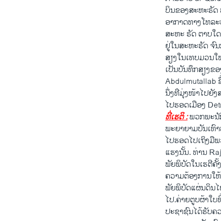
ບິນຂອງ​ສະຫະຣັດ ທ່ີ
ວິທະຍາສາດ-ເທັກໂນໂລຈີ
ອາກາດ​ທາງ​ໂທລະພາບ​ໃ
ທຸລະກິດ
ສະຫະ ຣັດ ຕາບ​ໃດ​ທ່
ຢູ່ໃນ​ສະຫະຣັດ ຈົນ​ກວ
ພາສາອັງກິດ
ສຽງ​ໃນ​ເທບ​ມວນໃໝ່ນີ
ວີດີໂອ
ເປັນບັນທຶກ​ສຽງ​ຂອ
Abdulmutallab ຊຶ່ງ​
ສຽງ
ນຶ່ງ​ທ່ີ​ມຸ່ງ​ໜ້າ​ໄປ
ລາຍການກະຈາຍສຽງ
ໄປຮອດ​ເມືອງ Det
ທີ່ເຮຕິ :
ພວກພະນັກ
ລາຍງານ
ພະຍາຍາມບັນເທົາທ
ໄປຮອດ​ໄປເຖິງມືພວ
ແ​ຮງນັ້ນ. ທ່ານ 
ພັຍພິບັດໃນເຮຕີຄ
ຄວາມຕ້ອງການໃຫ້ໄດ
ພັຍພິບັດແຜ່ນດິນໄ
ໄປ.ຄ່າຍຕູບ​ຜ້າ​ໃບ​
ປະຊາຊົນໄດ້ຮັບຄວ