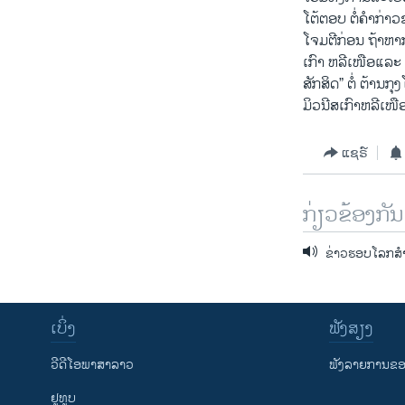
ໂຕ້ຕອບ ຕໍ່ຄຳກ່າວຂ
ໂຈມຕີກ່ອນ ຖ້າຫາກ​
ເກົາ ຫລີເໜືອແລະ ເ
ສັກສິດ” ຕໍ່ ຕ້ານກຸ
ມິວນີສເກົາຫລີເໜື
ແຊຣ໌
ກ່ຽວຂ້ອງກັນ
ຂ່າວຮອບໂລກສຳລ
ເບິ່ງ
ຟັງສຽງ
ວີດີໂອພາສາລາວ
ຟັງລາຍການຂອງ
ຢູທູບ