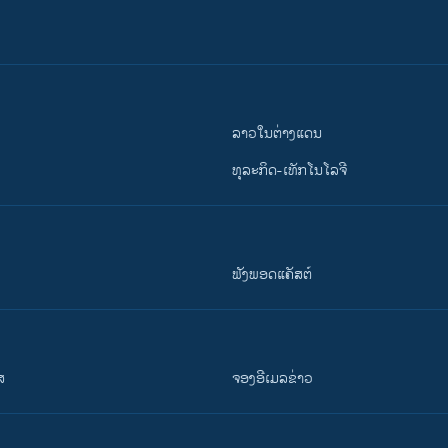
ລາວໃນຕ່າງແດນ
ທຸລະກິດ-ເທັກໂນໂລຈີ
ຟັງພອດແຄັສຕ໌
ສ
ຈອງອີເມລຂ່າວ