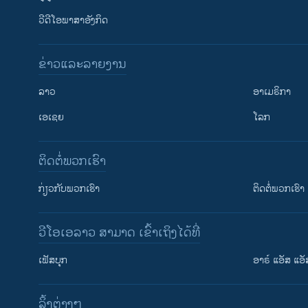
ວີດີໂອພາສາອັງກິດ
ຂ່າວແລະລາຍງານ
ລາວ
ອາເມຣິກາ
ເອເຊຍ
ໂລກ
ຕິດຕໍ່ພວກເຮົາ
ກ່ຽວກັບພວກເຮົາ
ຕິດຕໍ່ພວກເຮົາ
ວີໂອເອລາວ ສາມາດ ເຂົ້າເຖິງໄດ້ທີ່
ເຟັສບຸກ
ອາຣ໌ ແອັສ ແອັ
​ລິ້ງ​ຕ່າງໆ