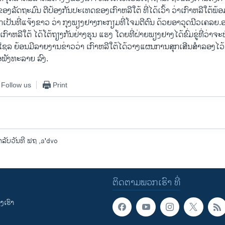
ອງລັດຖະມົນ ຕີປ້ອງກັນປະເທດຂອງເກົາຫລີ​ໃຕ້ ທີ່ໄດ້ເວົ້າ ວ່າເກົາຫລີ​ໃຕ້ພ
ເປັນ​ທີ່​ແຈ້ງ​ຂາວ ວ່າ ກຸງພຽງຢາງກະກຽມ​ທີ່ໂຈມຕີຕົນ ດ້ວຍອາວຸດນີວເຄລຍ.ອາ
ກົາຫລີ​ໃຕ້ ໄດ້ໂຕ້ຖຽງກັນຢ່າງຮຸນ ແຮງ ​ໂດຍ​ທີ່​ຝ່າຍພຽງຢາງ​ໄດ້ຂົ່ມຂູ່ທີ່ວ່າຈ
ງໂຊລ ຍ້ອນ​ມີ​ລາຍ​ງານ​ຂ່າວ​ວ່າ ເກົາຫລີ​ໃຕ້​ໄດ້​ວາງແຜນການ​ສຸກ​ເສີນ​ສຳລອງໄວ
ອພັງທະລາຍ ລົງ.
Follow us
Print
ັບວັນທີ ຟຖ ,a'dvo
ຕິດຕາມພວກເຮົາ ທີ່
ເຮົາ