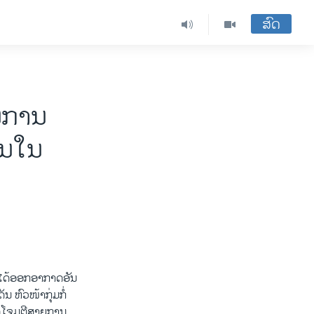
ສົດ
ນການ
ິນໃນ
້​ອອກ​ອາກາດ​ອັນ​
ນ ຫົວໜ້າ​ກຸ່ມ​ກໍ່​
ດ​ໂຈມ​ຕີສາຍ​ການ