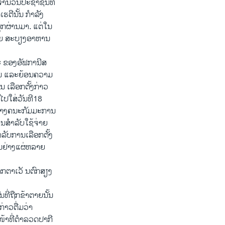
ຳນວນປະຊາຊົນທີ່
ຮຕີນັ້ນ ກຳລັງ
ກຜ່ານມາ. ແຕ່​ໃນ​
ນຂາຍ ສະບຽງອາຫານ
ະ ຂອງ​ອັຟກາ​ນີສ
ມານ​ ແລະຍ້ອນຄວາມ​
ລືອກ​ຕັ້ງ​ກ່າວ​
​ໄປ​ໃສ່​ວັນ​ທີ18
ວ່າ ທາງຄນະ​ກັມມະການ​
ານ​ສຳລັບ​ໃຊ້​ຈ່າຍ​
ັບ​ການ​ເລືອກ​ຕັ້ງ​
ັນ​ຢ່າງແຜ່​ຫລາຍ​
ກຕາເວັ ນຕົກສຽງ
ນທີ່ຖືກຂ້າຕາຍນັ້ນ
່າວຕື່ມວ່າ
້າໜ້າທີ່ຕຳລວດປາກີ