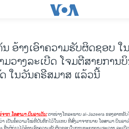
ດັນ ອ້າງເອົາຄວາມຮັບຜິດຊອບ ໃ
າມວາງລະເບີດ ໂຈມຕີສາຍການບ
ດ ໃນວັນຄຣີສມາສ ແລ້ວນີ້
່​ຈາກ ໂອສາມາ ບິນລາເດັນ:
ຕາໜ່າງ​ໂທລະພາບ al-Jazeera ຂອງ​ອາຫຣັບ​ໄດ
ວ່າ ​ເປັນ​ຂໍ້ຄວາມ​ໃໝ່​ທີ່​ບັນທຶກ​ໄວ້​ໃນ​ເທບ ທີ່​ສົ່ງ​ມາ​ຈາກ​ນາຍ ​ໂອສາມາ ບິນ​ລາ​ເດັ
 ຊື່​ງຜູ້ກ່ຽວ​ໄດ້​ອ້າງ​ເອົາ​ຄວາມ​ຮັບຜິດຊອບ​ໃນ​ການ​ພະຍາຍາມ​ຈະວາງ​ ລະ​ເບີ