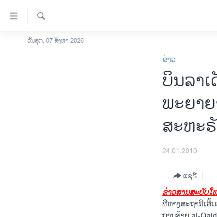
ລິ້ງ
ສຳຫລັບ
ເຂົ້າ
ຄົ້ນຫາ
ວັນສຸກ, 07 ສິງຫາ 2026
ໂຮມເພຈ
ຫາ
ຂ່າວ
ລາວ
ຂ້າມ
ບິນລາເ
ຂ້າມ
ອາເມຣິກາ
ຂ້າມ
ການເລືອກຕັ້ງ ປະທານາທີບໍດີ ສະຫະລັດ
ພະຍາຍ
ໄປ
2024
ຫາ
ສະຫະຣັ
ຂ່າວ​ຈີນ
ຊອກ
ຄົ້ນ
ໂລກ
24,01,2010
ເອເຊຍ
ອິດສະຫຼະພາບດ້ານການຂ່າວ
ແຊຣ໌
ຂ່າວ​ສານສະບັບໃໜ
ຊີວິດຊາວລາວ
ທ່ີ​ທາງ​ສະຖານີເອີ້ນ​
ຊຸມຊົນຊາວລາວ
ການ​ຮ້າຍ al-Qaida