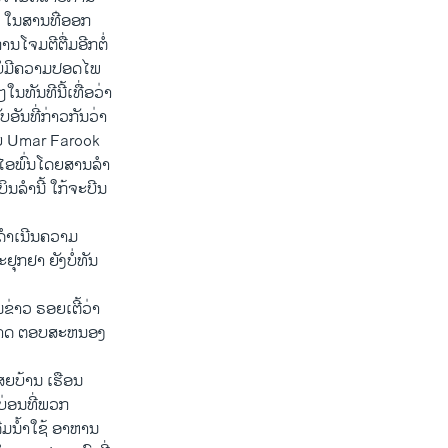
ໃນ​ສານ​ທ່ີ​ອອກ​
ຈມ​ຕີ​ຕື່ມ​ອີກ​ຕໍ່​
່​ມີ​ຄວາມ​ປອດ​ໄພ​
​ທັນທີ​ນີ້​ເທື່ອ​ວ່າ​
ັນທີ່​ກ່າວ​ກັນ​ວ່າ ​
 ນາຍ Umar Farook
​ໄອ​ພົ່ນ​ໂດຍສານ​ລຳ​
ລຳ​ນີ້​ ​ໃກ້​ຈະ​ບີນ​
ດຳ​ເນີນຄວາມ
ຸກຢາ ຍັງບໍ່ທັນ
່າວ ຣອຍເຕີ້ວ່າ
ສາມາດ ຕອບສະຫນອງ
ສຍບ້ານ ເຮືອນ​
e ບ່ອນທີ່ພວກ
່ມນ້ຳໃຊ້ ອາຫານ