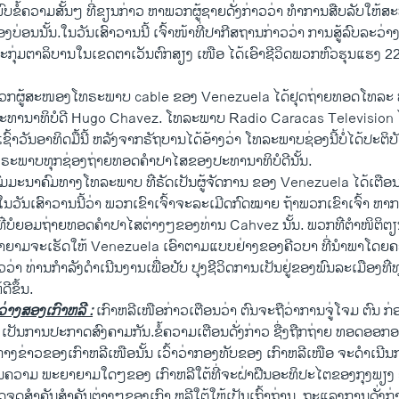
ົບຂໍ້ຄວາມສັ້ນໆ ທີ່ຂຽນກ່າວ ຫາພວກຜູ້ຊາຍດັ່ງກ່າວວ່າ ທຳການສືບລັບໃຫ້ສ
​ສອງ​ບ່ອນ​ນັ້ນ.​ໃນວັນເສົາວານນີ້ ເຈົ້າໜ້າທີ່ປາກີສຖານກ່າວວ່າ ການສູ້ລົບລະວ່
ຸ່ມຕາລິບານໃນເຂດຕາເວັນຕົກສຽງ ເໜືອ ໄດ້​ເອົາ​ຊີວິດພວກຫົວຮຸນແຮງ 
ກ​ຜູ້​ສະໜອງໂທຣະພາບ cable ຂອງ Venezuela ໄດ້ຢຸດຖ່າຍ​ທອດ​ໂທລະ ພາບ
ິຕຽນ​ປະທານາທິບໍດີ Hugo Chavez. ໂທລະພາບ Radio Caracas Television ​
ຊົ້າ​ວັນ​ອາທິດ​ມື້​ນີ້ ຫລັງ​ຈາກຣັຖບານ​ໄດ້​ອ້າງ​ວ່າ ​ໂທລະພາບ​ຊ່ອງ​ນີ້ບໍ່​ໄດ້​ປະຕ
ໂທຣະພາບ​ທຸກຊ່ອງ​ຖ່າຍ​ທອດ​ຄຳ​ປາ​ໄສ​ຂອງ​ປະທານາທິບໍດີ​ນັ້ນ.
ົມມະນາຄົມ​ທາງໂທລະພາບ​ ທ່ີຣັດ​ເປັນ​ຜູ້​ຈັດການ ຂອງ Venezuela ໄດ້ເຕ
ວັນ​ເສົາ​ວານ​ນີ້​ວ່າ ພວກ​ເຂົາ​ເຈົ້າ​ຈະລະ​ເມີດ​ກົດໝາຍ ຖ້າ​ພວກເຂົາ​ເຈົ້າ​ ຫາກ​ສ
ີ​ບໍ​ຍອມ​ຖ່າຍ​ທອດ​ຄຳ​ປາ​ໄສ​ຕ່າງໆ​ຂອງ​ທ່ານ Cahvez ນັ້ນ. ພວກ​ທ່ີ​ຕຳ​ໜິຕິຕຽ
ຍາມ​ຈະ​ເຮັດ​ໃຫ້ Venezuela ເອົາ​ຕາມແບບຢ່າງຂອງ​ຄີວບາ​ ທີ່​ນຳພາໂດຍ​ຄອມ​ມິ
າ ທ່ານ​ກຳລັງ​ດຳ​ເນີນ​ງານ​ເພື່ອ​ປັບ ປຸງ​ຊີວິດ​ການ​ເປັນ​ຢູ່​ຂອງ​ພົນລະ​ເມືອງ​ທ່ີ​ທຸ
ີ​ຂຶ້ນ.
່າງ​ສອງເກົາຫລີ :
ເກົາຫລີເໜືອກ່າວເຕືອນວ່າ ຕົນຈະຖືວ່າການຈູ່ໂຈມ ຕົນ ກ
ນ ເປັນການປະກາດສົງຄາມກັນ.ຂໍ້ຄວາມເຕືອນດັ່ງກ່າວ ຊື່​ງຖືກ​ຖ່າຍ​ ທອດ​ອອກ​
ກາງຂ່າວຂອງເກົາຫລີ​ເໜືອ​ນັ້ນ ​ເວົ້າວ່າກອງທັບຂອງ ເກົາຫລີເໜືອ ຈະດຳ​ເນີນ
້ານຄວາມ ພະຍາຍາມໃດໆຂອງ ເກົາຫລີ​ໃຕ້ທີ່ຈະຝ່າຝືນອະທິປະໄຕຂອງກຸງພຽງ ຢາ
ດຈຸດສຳຄັນສຳຄັນຕ່າງໆຂອງເກົາ ຫລີໃຕ້ໃຫ້​ເປັນ​ເຖົ້າຖ່ານ. ຖະແລງການດັ່ງ