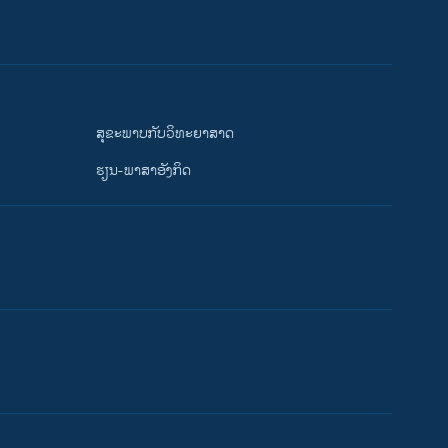
ສຸຂະພາບກັບວິທະຍາສາດ
ຮຽນ-ພາສາອັງກິດ