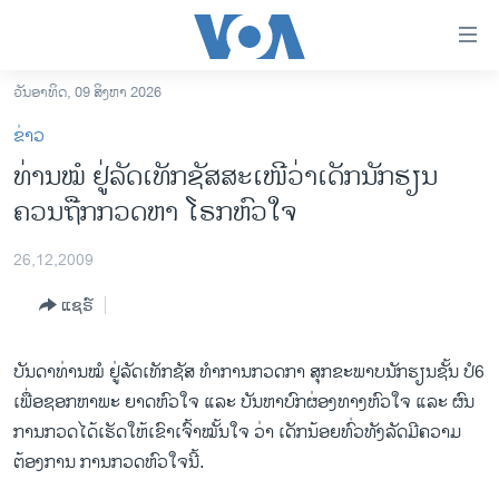
ລິ້ງ
ສຳຫລັບ
ເຂົ້າ
ວັນອາທິດ, 09 ສິງຫາ 2026
ຫາ
ໂຮມເພຈ
ຂ່າວ
ຂ້າມ
ລາວ
ທ່ານໝໍ ຢູ່ລັດເທັກຊັສສະເໜີວ່າເດັກນັກຮຽນ
ຂ້າມ
ອາເມຣິກາ
ຄວນຖືກກວດຫາ ໂຣກຫົວໃຈ
ຂ້າມ
ໄປ
ການເລືອກຕັ້ງ ປະທານາທີບໍດີ ສະຫະລັດ 2024
ຫາ
26,12,2009
ຂ່າວ​ຈີນ
ຊອກ
ແຊຣ໌
ຄົ້ນ
ໂລກ
ເອເຊຍ
ບັນດາທ່ານໝໍ ຢູ່ລັດເທັກຊັສ ທຳ​ການກວດກາ ສຸກຂະພາບນັກຮຽນຊັ້ນ ປໍ6
ອິດສະຫຼະພາບດ້ານການຂ່າວ
ເພື່ອຊອກຫາພະ ຍາດຫົວໃຈ ແລະ ບັນຫາບົກຜ່ອງທາງ​ຫົວ​ໃຈ ​ແລະ ຜົນ
ການກວດໄດ້ເຮັດໃຫ້ເຂົາເຈົ້າໝັ້ນໃຈ ວ່າ ເດັກນ້ອຍທົ່ວທັງລັດມີ​ຄວາມ​
ຊີວິດຊາວລາວ
ຕ້ອງການ ການກວດຫົວໃຈນີ້.
ຊຸມຊົນຊາວລາວ