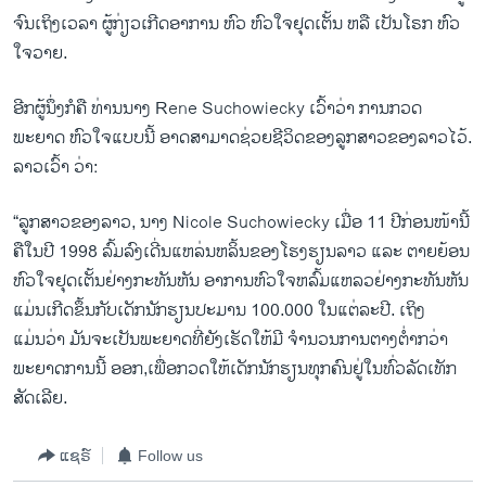
ຈົນ​ເຖິງ​ເວລາ ຜູ້ກ່ຽວ​ເກີດ​ອາການ ຫົວ ຫົວໃຈຢຸດ​ເຕັ້ນ ຫລື ​ເປັນ​ໂຣກ ຫົວ​
ໃຈ​ວາຍ.
ອີກ​ຜູ້​ນຶ່ງກໍ​ຄື ທ່ານ​ນາງ Rene Suchowiecky ເວົ້າວ່າ ການກວດ
ພະຍາດ ຫົວໃຈ​ແບບນີ້ ອາດສາມາດຊ່ວຍຊີວິດຂອງລູກສາວຂອງລາວໄວ້.
ລາວເວົ້າ ວ່າ:
“ລູກສາວຂອງລາວ, ນາງ Nicole Suchowiecky ເມື່ອ 11 ປີກ່ອນໜ້ານີ້
ຄືໃນປີ 1998 ລົ້ມລົງເດີ່ນແຫລ່ນຫລິ້ນຂອງໂຮງຮຽນລາວ ແລະ ຕາຍຍ້ອນ
ຫົວໃຈຢຸດເຕັ້ນຢ່າງກະທັນຫັນ ອາການຫົວໃຈຫລົ້ມແຫລວຢ່າງກະທັນຫັນ
ແມ່ນເກີດຂຶ້ນກັບເດັກນັກຮຽນປະມານ 100.000 ໃນແຕ່ລະປີ. ເຖິງ
ແມ່ນວ່າ ມັນຈະເປັນພະຍາດທີ່ຍັງເຮັດໃຫ້ມີ ຈຳນວນການຕາງຕ່ຳກວ່າ
ພະຍາດການນີ້ ອອກ,ເພື່ອກວດໃຫ້ເດັກນັກຮຽນທຸກຄົນຢູ່ໃນທົ່ວລັດເທັກ
ສັດເລີຍ.
ແຊຣ໌
Follow us