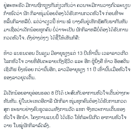
ວິທະຍາສາດ-ເທັກໂນໂລຈີ
ຢູ່ສະຫະຣັດ ມີການຖົກຖຽງກັນກ່ຽວກັບວ່າ ຄວນຈະມີການວາງກົດລະບຽບ
ກຳໜົດວ່າ ນັກ ກິລາໜຸ່ມນ້ອຍຕ້ອງໄດ້ຮັບການກວດຫົວໃຈ ກ່ອນທີ່ຈະ
ທຸລະກິດ
ຫລິ້ນກິລາຫລືບໍ່. ແຕ່ວ່າດຽວນີ້ ທ່ານ ໝໍ ບາງຄົນຢູ່ເທັກຊັສກັບພາກັນຫັນ
ພາສາອັງກິດ
ມາເຊື່ອວ່າເດັກນ້ອຍທຸກຄົນ ບໍ່ວ່າຈະເປັນ ນັກກິລາຫລືບໍ່ຕ້ອງໄດ້ຮັບການ
ວີດີໂອ
ກວດຫົວໃຈ. ຕົງ​ຢ່າງ​ຕ່ງໆ ​ໄດ້​ຊີ້​ໃຫ້​ເຫັນ​ກໍ​ຄື:
ສຽງ
ທ້າວ ແບຣນດອນ ວິນລຽມ ມີອາຍຸພຽງແຕ່ 13 ປີເທົ່ານັ້ນ ເວລາລາວ​ເກີດ​
ລາຍການກະຈາຍສຽງ
ໂລກຫົວໃຈ ວາຍທີ່ອັນຕະລາຍເຖິງຊີວິດ ​ແລະ ອີກ ຜູ້​ນຶ່ງ​ຄື ທ້າວ ອັອສຕິນ
ຕິດຕາມພວກເຮົາ ທີ່
ເຊີເກັຟ ຍິ່ງໜ້ອຍ ກວ່ານັ້ນອີກ, ລາວມີ​ອາຍຸພຽງ 11 ປີ ເທົ່ານັ້ນເມື່ອຫົວໃຈ
ລາຍງານ
ຂອງລາວຢຸດເຕັ້ນ.
ມີເດັກນ້ອຍອາຍຸອ່ອນຮອດ 8 ປີໄດ້ ປະສົບກັບອາການຫົວໃຈເຕັ້ນຢ່າງກະ
ພາສາຕ່າງໆ
ທັນຫັນ. ຢູ່​ໃນ​ປະ​ເທດອີຕາລີ ນັກກິລາ ໜຸ່ມທຸກ​ຄົນ​ຕ້ອງໄດ້ຮັບການກວດ
ສຸກ ຂະພາບຢ່າງຄົບຊຸດລວມທັງການວັດ ແທກ ຈັງຫວະການເຕັ້ນຂອງ
ຫົວໃຈ ອີກນຳ. ໂຄງການ​ແບບນີ້ ໄດ້ເຮັດ ໃຫ້ກໍລະນີເກີດ ອາການຫົວໃຈ
ວາຍ ໃນໝູ່ນັກກິລາລົດລົງ.