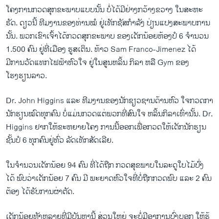
ໂຄງການກວດສຸກຂະພາບແບບນັ້ນ ບໍ່ໄດ້ມີຢ່າງກວ້າງຂວາງ ໃນສະຫະ
ຣັດ. ດຽວນີ້ ທີມງານຂອງທ່ານໝໍ ຢູ່ເທັກຊັສກໍາລັງ ປ່ຽນແປງສະພາບການ
ນັ້ນ. ພວກເຂົາເຈົ້າໄດ້ກວດສຸກຂະພາບ ຂອງເດັກນ້ອຍຫ້ອງປໍ 6 ຈຳນວນ
1.500 ຄົນ ຢູ່ທີ່​ເມືອງ ຮູສເຕິນ. ທ້າວ Sam Franco-Jimenez ໄດ້
ມີການວັດແທກໄຟຟ້າຫົວໃຈ ຢູ່ໃນສູນຫລິ້ນ ກິລາ ຫລື Gym ຂອງ
ໂຮງຮຽນລາວ.
Dr. John Higgins ແລະ ທີມງານຂອງນັກຊຽວຊານດ້ານຫົວ ໃຈກວດກາ
ນັກຮຽນໝົດທຸກຄົນ ບໍ່ແມ່ນກວດແຕ່ພວກທີ່ສົນໃຈ ຫລິ້ນກິລາເທົ່ານັ້ນ. Dr.
Higgins ຢາກໃຫ້ຂະຫຍາຍໂຄງ ການນີ້ອອກເພື່ອກວດໃຫ້ເດັກນັກຮຽນ
ຊັ້ນປໍ 6 ທຸກຄົນຢູ່ທົ່ວ ລັດເທັກສັດເລີຍ.
ໃນຈຳນວນເດັກນ້ອຍ 94 ຄົນ ທີ່ໄດ້ຖືກ ກວດສຸຂພາບໃນລະດູໃບໄມ້ປົ່ງ
ໄດ້ ພົບວ່າເດັກນ້ອຍ 7 ຄົນ ມີ ພະຍາດຫົວໃຈທີ່ບໍ່ຖືກ​ກວດ​ພົບ ແລະ 2 ຄົນ
ຕ້ອງ ໄດ້ຮັບການຜ່າຕັດ.
ເດັກນ້ອຍທັງຫລາຍທີ່ມີບັນຫານີ້ ສ່ວນ​ໃຫຍ່ ຈະ​ບໍ່ມີ​ອາການ​ບົ່ງ​ບອກ ​ໃຫ້ຮູ້