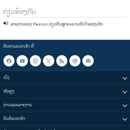
ກ່ຽວຂ້ອງກັນ
ລາຍງານຂອງ Pearson ກ່ຽວກັບສຸກຂະພາບຫົວໃຈຂອງເດັກ
ຕິດຕາມພວກເຮົາ ທີ່
ເບິ່ງ
ຟັງສຽງ
ຂ່າວແລະລາຍງານ
ຕິດຕໍ່ພວກເຮົາ