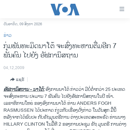
ລິ້ງ
ສຳຫລັບ
ເຂົ້າ
ວັນອາທິດ, 09 ສິງຫາ 2026
ຫາ
ໂຮມເພຈ
ຂ່າວ
ຂ້າມ
ລາວ
ກຸ່ມພັນທະມິດນາໂຕ້ ຈະສົ່ງທະຫານຕື່ມອີກ 7
ຂ້າມ
ອາເມຣິກາ
ພັນຄົນ ໄປຍັງ ອັຟການິສຖານ
ຂ້າມ
ໄປ
ການເລືອກຕັ້ງ ປະທານາທີບໍດີ ສະຫະລັດ 2024
ຫາ
04,12,2009
ຂ່າວ​ຈີນ
ຊອກ
ແຊຣ໌
ຄົ້ນ
ໂລກ
ອັຟການິສຖານ - ນາໂຕ້:
ອົງການນາໂຕ້ ກ່າວວ່າ ມີບໍ່ຕ່ຳກວ່າ 25 ປະເທດ
ເອເຊຍ
ຈະສົ່ງທະຫານ ປະມານ 7 ພັນຄົນ ໄປຍັງອັຟການິສຖານໃນປີ ໜ້າ.
ເລຂາທິການໃຫຍ່ ຂອງອົງການນາໂຕ້ ທ່ານ ANDERS FOGH
ອິດສະຫຼະພາບດ້ານການຂ່າວ
RASMUSSEN ໄດ້ປະກາດ ກ່ຽວກັບເຣື່ອງດັ່ງກ່າວ ໃນວັນສຸກ ມື້ນີ້
ຊີວິດຊາວລາວ
ຫລັງຈາກໄດ້ພົບປະ ກັບຣັຖມຸນຕຣີການ ຕ່າງປະເທດສະຫະຣັດ ທ່ານນາງ
HILLARY CLINTON ໃນມື້ທີ 2 ຂອງການປະຊຸມ ຣັຖ ມຸນຕຣີ ການຕ່າງ
ຊຸມຊົນຊາວລາວ