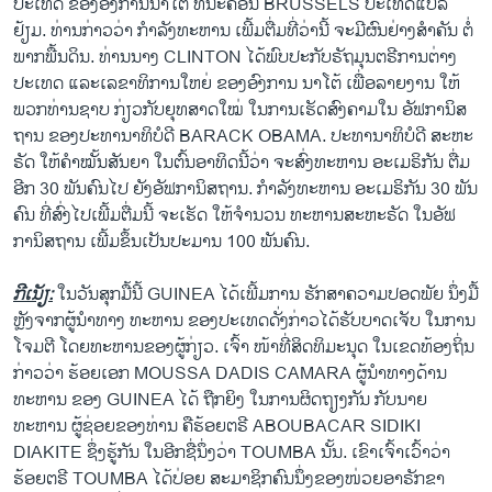
ປະເທດ ຂອງອົງການນາໂຕ້ ທີ່ນະຄອນ BRUSSELS ປະເທດແບລ
ວິທະຍາສາດ-ເທັກໂນໂລຈີ
ຢ້ຽມ. ທ່ານກ່າວວ່າ ກຳລັງທະຫານ ເພີ້ມຕື່ມທີ່ວ່ານີ້ ຈະມີຜົນຢ່າງສຳຄັນ ຕໍ່
ພາກພື້ນດິນ. ທ່ານນາງ CLINTON ໄດ້ພົບປະກັບຣັຖມຸນຕຣີການຕ່າງ
ທຸລະກິດ
ປະເທດ ແລະເລຂາທິການໃຫຍ່ ຂອງອົງການ ນາໂຕ້ ເພື່ອລາຍງານ ໃຫ້
ພາສາອັງກິດ
ພວກທ່ານຊາບ ກ່ຽວກັບຍຸທສາດໃໝ່ ໃນການເຮັດສົງຄາມໃນ ອັຟການິສ
ຖານ ຂອງປະທານາທິບໍດີ BARACK OBAMA. ປະທານາທິບໍດີ ສະຫະ
ວີດີໂອ
ຣັດ ໃຫ້ຄຳໝັ້ນສັນຍາ ໃນຕົ້ນອາທິດນີ້ວ່າ ຈະສົ່ງທະຫານ ອະເມຣິກັນ ຕື່ມ
ສຽງ
ອີກ 30 ພັນຄົນໄປ ຍັງອັຟການິສຖານ. ກຳລັງທະຫານ ອະເມຣິກັນ 30 ພັນ
ຄົນ ທີ່ສົ່ງໄປເພີ້ມຕື່ມນີ້ ຈະເຮັດ ໃຫ້ຈຳນວນ ທະຫານສະຫະຣັດ ໃນອັຟ
ລາຍການກະຈາຍສຽງ
ຕິດຕາມພວກເຮົາ ທີ່
ການິສຖານ ເພີ້ມຂຶ້ນເປັນປະມານ 100 ພັນຄົນ.
ລາຍງານ
ກີເນັຽ:
ໃນວັນສຸກມື້ນີ້ GUINEA ໄດ້ເພີ້ມການ ຮັກສາຄວາມປອດພັຍ ນຶ່ງມື້
ຫຼັງຈາກຜູ້ນຳທາງ ທະຫານ ຂອງປະເທດດັ່ງກ່າວໄດ້ຮັບບາດເຈັບ ໃນການ
ພາສາຕ່າງໆ
ໂຈມຕີ ໂດຍທະຫານຂອງຜູ້ກ່ຽວ. ເຈົ້າ ໜ້າທີ່ສິດທິມະນຸດ ໃນເຂດທ້ອງຖິ່ນ
ກ່າວວ່າ ຮ້ອຍເອກ MOUSSA DADIS CAMARA ຜູ້ນຳທາງດ້ານ
ທະຫານ ຂອງ GUINEA ໄດ້ ຖືກຍິງ ໃນການຜິດຖຽງກັນ ກັບນາຍ
ທະຫານ ຜູ້ຊ່ອຍຂອງທ່ານ ຄືຮ້ອຍຕຣີ ABOUBACAR SIDIKI
DIAKITE ຊຶ່ງຮູ້ກັນ ໃນອີກຊື່ນຶ່ງວ່າ TOUMBA ນັ້ນ. ເຂົາເຈົ້າເວົ້າວ່າ
ຮ້ອຍຕຣີ TOUMBA ໄດ້ປ່ອຍ ສະມາຊິກຄົນນຶ່ງຂອງໜ່ວຍອາຣັກຂາ