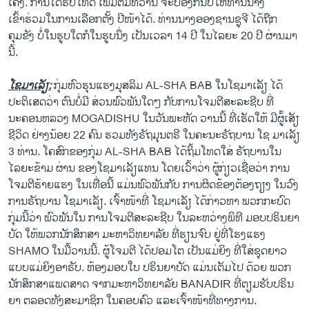
ເຄິ່ງ. ການໄດ້ຮັບໂທດ ເພີ້ມຕື່ມທີ່ວ່ານີ້ ຈະປ້ອງກັນບໍ່ໃຫ້ທ່ານນາງ
ເຂົ້າຮ່ວມໃນການເລືອກຕັ້ງ ປີໜ້າໄດ້. ທ່ານນາງອອງຊານຊູຈີ ໄດ້ຖືກ
ຄຸມຂັງ ບໍ່ໃນຮູບໃດກໍໃນຮູບນຶ່ງ ເປັນເວລາ 14 ປີ ໃນໄລຍະ 20 ປີ ຜ່ານມາ
ນີ້.
ໂຊມາເລັຽ:
ກຸ່ມຫົວຮຸນແຮງມຸສລິມ AL-SHA BAB ໃນໂຊມາເລັຽ ໄດ້
ປະຕິເສດວ່າ ຕົນບໍ່ມີ ສ່ວນພົວພັນໃດໆ ກັບການໂຈມຕີສະລະຊີບ ທີ່
ນະຄອນຫລວງ MOGADISHU ໃນວັນພະຫັດ ວານນີ້ ທີ່ເຮັດໃຫ້ ມີຜູ້້ເສັຽ
ຊີວິດ ຢ່າງນ້ອຍ 22 ຄົນ ຮວມທັງຣັຖມຸນຕຣີ ໃນຄະນະຣັຖບານ ໂຊ ມາເລັຽ
3 ທ່ານ. ໂຄສົກຂອງກຸ່ມ AL-SHA BAB ໄດ້ຖິ້ມໂທດໃສ່ ຣັຖບານໃນ
ໄລຍະຂ້າມ ຜ່ານ ຂອງໂຊມາເລັຽແທນ ໂດຍເວົ້າວ່າ ຜູ້ກ່ຽວເຊື່ອວ່າ ການ
ໂຈມຕີຮ້າຍແຮງ ໃນເທື່ອນີ້ ແມ່ນພົວພັນກັບ ການຜິດຂ້ອງຕ້ອງຖຽງ ໃນວົງ
ການຣັຖບານ ໂຊມາເລັຽ. ເຈົ້າໜ້າທີ່ ໂຊມາເລັຽ ໄດ້ກ່າວຫາ ພວກກະບົດ
ກຸ່ມນີ້ວ່າ ພົວພັນໃນ ການໂຈມຕີສະລະຊີບ ໃນລະຫວ່າງພິທີ ມອບປຣິນຍາ
ບັດ ໃຫ້ພວກນັກສຶກສາ ມະຫາວິທຍາລັຍ ທີ່ຮຽນຈົບ ຢູ່ທີ່ໂຮງແຮງ
SHAMO ໃນມື້ວານນີ້. ຜູ້ໂຈມຕີ ໄດ້ປອມໂຕ ເປັນແມ່ຍິງ ທີ່ໃສ່ຊຸດຍາວ
ແບບແມ່ຍິງອາຣັບ. ຫ້ອງມອບໃບ ປຣິນຍາບັດ ແມ່ນເຕັມໄປ ດ້ວຍ ພວກ
ນັກສຶກສາແພດສາດ ຈາກມະຫາວິທຍາລັຍ BANADIR ທີ່ຕຽມຮັບປຣິນ
ຍາ ຕລອດທັງສະມາຊິກ ໃນຄອບຄົວ ແລະເຈົ້າໜ້າທີ່ທາງການ.