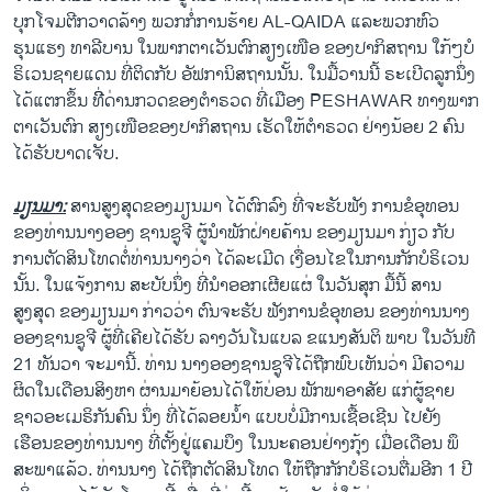
ບຸກໂຈມຕີກວາດລ້າງ ພວກກໍ່ການຮ້າຍ AL-QAIDA ແລະພວກຫົວ
ຮຸນແຮງ ທາລີບານ ໃນພາກຕາເວັນຕົກສຽງເໜືອ ຂອງປາກິສຖານ ໃກ້ໆບໍ
ຣິເວນຊາຍແດນ ທີ່ຕິດກັບ ອັຟການິສຖານນັ້ນ. ໃນມື້ວານນີ້ ຣະເບີດລູກນຶ່ງ
ໄດ້ແຕກຂຶ້ນ ທີີ່ດ່ານກວດຂອງຕຳຣວດ ທີ່ເມືອງ PESHAWAR ທາງພາກ
ຕາເວັນຕົກ ສຽງເໜືອຂອງປາກິສຖານ ເຮັດໃຫ້ຕຳຣວດ ຢ່າງນ້ອຍ 2 ຄົນ
ໄດ້ຮັບບາດເຈັບ.
ມຽນມາ:
ສານສູງສຸດຂອງມຽນມາ ໄດ້ຕົກລົງ ທີ່ຈະຮັບຟັງ ການຂໍອຸທອນ
ຂອງທ່ານນາງອອງ ຊານຊູຈີ ຜູ້ນຳພັກຝ່າຍຄ້ານ ຂອງມຽນມາ ກ່ຽວ ກັບ
ການຕັດສິນໂທດຕໍ່ທ່ານນາງວ່າ ໄດ້ລະເມີດ ເງື່ອນໄຂໃນການກັກບໍຣິເວນ
ນັ້ນ. ໃນແຈ້ງການ ສະບັບນຶ່ງ ທີ່ນຳອອກເຜີຍແຜ່ ໃນວັນສຸກ ມື້ນີ້ ສານ
ສູງສຸດ ຂອງມຽນມາ ກ່າວວ່າ ຕົນຈະຮັບ ຟັງການຂໍອຸທອນ ຂອງທ່ານນາງ
ອອງຊານຊູຈີ ຜູ້ທີ່ເຄີຍໄດ້ຮັບ ລາງວັນໂນແບລ ຂແນງສັນຕິ ພາບ ໃນວັນທີ
21 ທັນວາ ຈະມານີ້. ທ່ານ ນາງອອງຊານຊູຈີໄດ້ຖືກພົບເຫັນວ່າ ມີຄວາມ
ຜິດໃນເດືອນສິງຫາ ຜ່ານມາຍ້ອນໄດ້ໃຫ້ບ່ອນ ພັກພາອາສັຍ ແກ່ຜູ້ຊາຍ
ຊາວອະເມຣິກັນຄົນ ນຶ່ງ ທີ່ໄດ້ລອຍນ້ຳ ແບບບໍ່ມີການເຊື້ອເຊີນ ໄປຍັງ
ເຮືອນຂອງທ່ານນາງ ທີ່ຕັ້ງຢູ່ແຄມບຶງ ໃນນະຄອນຢ່າງກຸ້ງ ເມື່ອເດືອນ ພຶ
ສະພາແລ້ວ. ທ່ານນາງ ໄດ້ຖືກຕັດສິນໂທດ ໃຫ້ຖືກກັກບໍຣິເວນຕື່ມອີກ 1 ປີ