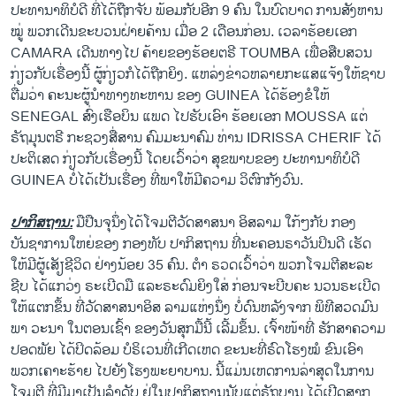
ປະທານາທິບໍດີ ທີ່ໄດ້ຖືກຈັບ ພ້ອມກັບອີກ 9 ຄົນ ໃນບົດບາດ ການສັງຫານ
ໝູ່ ພວກເດີນຂະບວນຝ່າຍຄ້ານ ເມື່ອ 2 ເດືອນກ່ອນ. ເວລາຮ້ອຍເອກ
CAMARA ເດີນທາງໄປ ຄ້າຍຂອງຮ້ອຍຕຣີ TOUMBA ເພື່ອສືບສວນ
ກ່ຽວກັບເຣື່ອງນີ້ ຜູ້ກ່ຽວກໍໄດ້ຖືກຍິງ. ແຫລ່ງຂ່າວຫລາຍກະແສແຈ້ງໃຫ້ຊາບ
ຕື່ມວ່າ ຄະນະຜູ້ນຳທາງທະຫານ ຂອງ GUINEA ໄດ້ຮ້ອງຂໍໃຫ້
SENEGAL ສົ່ງເຮືອບິນ ແພດ ໄປຮັບເອົາ ຮ້ອຍເອກ MOUSSA ແຕ່
ຣັຖມຸນຕຣີ ກະຊວງສື່ສານ ຄົມມະນາຄົມ ທ່ານ IDRISSA CHERIF ໄດ້
ປະຕິເສດ ກ່ຽວກັບເຣື່ອງນີ້ ໂດຍເວົ້າວ່າ ສຸຂພາບຂອງ ປະທານາທິບໍດີ
GUINEA ບໍ່ໄດ້ເປັນເຣື່ອງ ທີ່ພາໃຫ້ມີຄວາມ ວິຕົກກັງວົນ.
ປາກິສຖານ:
ມືປືນຈຸນຶ່ງໄດ້ໂຈມຕີວັດສາສນາ ອິສລາມ ໃກ້ໆກັບ ກອງ
ບັນຊາການໃຫຍ່ຂອງ ກອງທັບ ປາກິສຖານ ທີ່ນະຄອນຣາວັນປິນດີ ເຮັດ
ໃຫ້ມີຜູ້ເສັຽຊີວິດ ຢ່າງນ້ອຍ 35 ຄົນ. ຕຳ ຣວດເວົ້າວ່າ ພວກໂຈມຕີສະລະ
ຊີບ ໄດ້ແກວ່ງ ຣະເບີດມື ແລະຣະດົມຍິງໃສ່ ກ່ອນຈະບີບຄະ ນວນຣະເບີດ
ໃຫ້ແຕກຂຶ້ນ ທີ່ວັດສາສນາອິສ ລາມແຫ່ງນຶ່ງ ບໍ່ດົນຫລັງຈາກ ພິທີສວດມົນ
ພາ ວະນາ ໃນຕອນເຊົ້າ ຂອງວັນສຸກມື້ນີ້ ເລີ້ມຂຶ້ນ. ເຈົ້າໜ້າທີ່ ຮັກສາຄວາມ
ປອດພັຍ ໄດ້ປິດລ້ອມ ບໍຣິເວນທີ່ເກີດເຫດ ຂະນະທີ່ຣົດໂຮງໝໍ ຂົນເອົາ
ພວກເຄາະຮ້າຍ ໄປຍັງໂຮງພະຍາບານ. ນີ້ແມ່ນເຫດການລ່າສຸດໃນການ
ໂຈມຕີ ທີ່ມີມາເປັນລຳດັບ ຢູ່ໃນປາກິສຖານນັບແຕ່ຣັຖບານ ໄດ້ເປີດສາກ