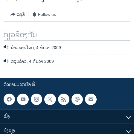
ແຊຣ໌
Follow us
ກ່ຽວຂ້ອງກັນ
ຂ່າວຮອບໂລກ, 4 ທັນວາ 2009
ສລຸບຂ່າວ, 4 ທັນວາ 2009
ຕິດຕາມພວກເຮົາ ທີ່
ເບິ່ງ
ຟັງສຽງ