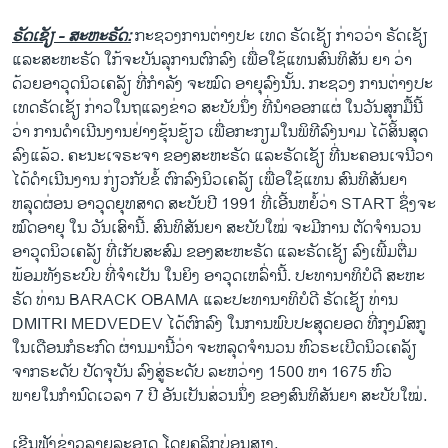
ຣັດເຊັຽ - ສະຫະຣັດ:
ກະຊວງການຕ່າງປະ ເທດ ຣັດເຊັຽ ກ່າວວ່າ ຣັດເຊັຽ
ແລະສະຫະຣັດ ໃກ້ຈະບັນລຸການຕົກລົງ ເພື່ອໃຊ້ແທນສົນທິສັນ ຍາ ວ່າ
ດ້ວຍອາວຸດນິວເຄລັຽ ທີ່ກຳລັງ ຈະໝົດ ອາຍຸລົງນັ້ນ. ກະຊວງ ການຕ່າງປະ
ເທດຣັດເຊັຽ ກ່າວໃນຖແລງຂ່າວ ສະບັບນຶ່ງ ທີ່ນຳອອກແຜ່ ໃນວັນສຸກມື້ນີ້
ວ່າ ການດຳເນີນງານຢ່າງຂຸ້ນຂ້ຽວ ເພື່ອກະກຽມໃນພິທີລົງນາມ ໄດ້ສິ້ນສຸດ
ລົງແລ້ວ. ຄະນະເຈຣະຈາ ຂອງສະຫະຣັດ ແລະຣັດເຊັຽ ທີ່ນະຄອນເຈນີວາ
ໄດ້ດຳເນີນງານ ກ່ຽວກັບຂໍ້ ຕົກລົງນິວເຄລັຽ ເພື່ອໃຊ້ແທນ ສົນທິສັນຍາ
ຫລຸດຜ່ອນ ອາວຸດຍຸທສາດ ສະບັບປີ 1991 ທີ່ເອີ້ນຫຍໍ້ວ່າ START ຊຶ່ງຈະ
ໝົດອາຍຸ ໃນ ວັນເສົານີ້. ສົນທິສັນຍາ ສະບັບໃໝ່ ຈະມີການ ຕັດຈຳນວນ
ອາວຸດນິວເຄລັຽ ທີ່ເກັບສະສົມ ຂອງສະຫະຣັດ ແລະຣັດເຊັຽ ລົງເພີ້ມຕື່ມ
ພ້ອມທັງຣະບົບ ທີ່ຈຳເປັນ ໃນຍິງ ອາວຸດເຫລົ່ານີ້. ປະທານາທິບໍດີ ສະຫະ
ຣັດ ທ່ານ BARACK OBAMA ແລະປະທານາທິບໍດີ ຣັດເຊັຽ ທ່ານ
DMITRI MEDVEDEV ໄດ້ຕົກລົງ ໃນການພົບປະສຸດຍອດ ທີ່ກຸງມົສກູ
ໃນເດືອນກໍຣະກົດ ຜ່ານມານີ້ວ່າ ຈະຫລຸດຈຳນວນ ຫົວຣະເບີດນິວເຄລັຽ
ຈາກຣະດັບ ປັດຈຸບັນ ລົງສູ່ຣະດັບ ລະຫວ່າງ 1500 ຫາ 1675 ຫົວ
ພາຍໃນກຳນົດເວລາ 7 ປີ ອັນເປັນສ່ວນນຶ່ງ ຂອງສົນທິສັນຍາ ສະບັບໃໝ່.
ເຊີນຟັງຂ່າວລາຍລະອຽດ ໂດຍຄລິກບ່ອນສຽງ.