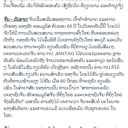
ດິນເຈື່ອນຖົມ ເຮັດໃຫ້ໝົດຄອບຄົວ ເສັຽຊີດວິດ ທີ່ວຽດນາມ ແລະກຳປູເຈັຽ.
ຈີນ - ວັນຊາດ:
ຈີນເລີ້ມສເລີມສລອງການ ເຂົ້າກຳອຳນາດ ແລະການ
ປົກຄອງ ຂອງພັກ ຄອມມູນິສ ຄົບຮອບ 60 ປີ ໃນວັນພະຫັດມື້ນີ້ ໂດຍໄດ້
ຈັດໃຫ້ມີ ການເດີນສວນສນາມ ທາງທະຫານຄັ້ງໃຫຍ່ ທີ່ນະຄອນຫລວງ
ປັກກິ່ງ. ກອງທັບຈີນ ໄດ້ເລີ້ມພິທີ ດ້ວຍການຍິງປືນໃຫຍ່ ສະດຸດີ ແລະເດີນ
ສວນສນາມ ຜ່ານຈະຕຸຣັດ ທຽນອັນເໝິນ ທີ່ມີການປູ ດ້ວຍພົມສີແດງ.
ປະທານປະເທດຈີນ ທ່ານ HU JIANTAO ໄດ້ກວດແຖວທະຫານ ຫຼາຍ
ພັນຄົນ ພ້ອມດ້ວຍຣົດຖັງ ຈຳນວນຫລາຍຮ້ອຍຄັນ ແລະອາວຸດ ຊະນິດອື່ນ
ໆ ໃນຣົດລີໂມຊີນ ກຽດຕິຍົດ ເປີດຫຼັງຄາ. ຫລັງຈາກນັ້ນ ທ່ານ HU ກໍໄດ້
ກ່າວສັນເສີນ ກ່ຽວກັບ ຄວາມສຳເຣັດ ຂອງຈີນ ໂດຍໄດ້ຢືນ ຢູ່ບ່ອນດຽວກັນ
ກັບທີ່ທ່ານເໝົາເຊຕຸງ ໄດ້ຢືນ ເມື່ອ 60 ປີກ່ອນ ທີ່ຈະຕຸຣັດ ທຽນອັນ
ເໝິນ.ໃນຄຳປາສັຍ ຂອງທ່ານນັ້ນ ທ່ານເວົ້າວ່າ “ສາທາຣະນະຣັດ
ປະຊາຊົນຈີນ ພັກຄອມມູນິສຈີນ ທີ່ຍິ່ງໃຫຍ່ ແລະປະຊາຊົນຈີນ ທີ່ຍິ່ງໃຫຍ່
ຈົ່ງໝັ້ນຍືນ!” ນອກນັ້ນ ທ່ານຍັງໄດ້ ປະກາດວ່າ ຈີນຈະສືບຕໍ່ ນະໂຍບາຍ
ແຫ່ງສັນຕິພາບ ແລະການຮ່ວມມື ແບບເພື່ອນມິດ ກັບທຸກປະເທດ ໃນ
ໂລກ.