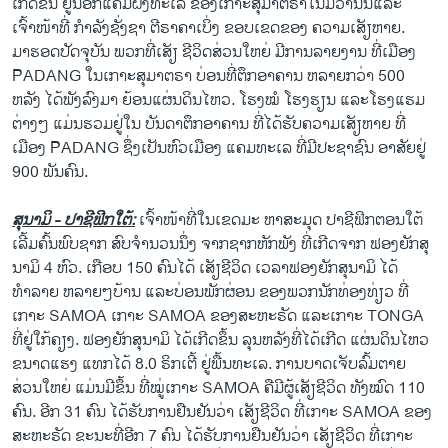
ເກີດຂຶ້ນ ຢູ່ນອກແຄມຝັ່ງທະເລ ຂອງເກາະສຸມາຕຣາໃນມື້ວານນີ້ແລະ
ວິທະຍາສາດ-ເທັກໂນໂລຈີ
ເຈົ້າໜ້າທີ່ ກຳລັງຊັ່ງຊາ ຕີຣາຄາເບິ່ງ ຂອບເຂດຂອງ ຄວາມເສັຽຫາຍ.
ມາຮອດປັດຈຸບັນ ພວກທີ່ເສັຽ ຊີວິດສ່ວນໃຫຍ່ ມີການລາຍງານ ທີ່ເມືອງ
ທຸລະກິດ
PADANG ໃນເກາະສຸມາຕຣາ ບ່ອນທີ່ຕຶກອາຄານ ຫລາຍກວ່າ 500
ພາສາອັງກິດ
ຫລັງ ໄດ້ພັງລົງມາ ຍ້ອນແຜ່ນດິນໄຫວ. ໂຮງໝໍ ໂຮງຮຽນ ແລະໂຮງແຮມ
ຕ່າງໆ ແມ່ນຮວມຢູ່ໃນ ບັນດາຕຶກອາຄານ ທີ່ໄດ້ຮັບຄວາມເສັຽຫາຍ ທີ່
ວີດີໂອ
ເມືອງ PADANG ຊຶ່ງເປັນຫົວເມືອງ ແຄມທະເລ ທີ່ມີປະຊາຊົນ ອາສັຍຢູ່
ສຽງ
900 ພັນຄົນ.
ລາຍການກະຈາຍສຽງ
ຕິດຕາມພວກເຮົາ ທີ່
ສຸນາມິ - ປາຊີຟິກໃຕ້:
ເຈົ້າໜ້າທີ່ໃນເຂດມະ ຫາສະມຸດ ປາຊີຟິກຕອນໃຕ້
ລາຍງານ
ເລີ້ມຄົ້ນພົບຊາກ ສົບຈຳນວນນຶ່ງ ຈາກຊາກຫັກພັງ ທີ່ເກີດຈາກ ຟອງຍັກສຸ
ນາມິ 4 ຫົວ. ເກືອບ 150 ຄົນໄດ້ ເສັຽຊີວິດ ເວລາຟອງຍັກສຸນາມິ ໄດ້
ທຳລາຍ ຫລາຍໆບ້ານ ແລະບ່ອນພັກຜ່ອນ ຂອງພວກນັກທ່ອງທ່ຽວ ທີ່
ພາສາຕ່າງໆ
ເກາະ SAMOA ເກາະ SAMOA ຂອງສະຫະຣັດ ແລະເກາະ TONGA
ທີ່ຢູ່ໃກ້ຄຽງ. ຟອງຍັກສຸນາມິ ໄດ້ເກີດຂຶ້ນ ລຸນຫລັງທີ່ໄດ້ເກີດ ແຜ່ນດິນໄຫວ
ຂນາດແຮງ ແທກໄດ້ 8.0 ຣິກເຕີ້ ຢູ່ພື້ນທະເລ. ການບາດເຈັບລົ້ມຕາຍ
ສ່ວນໃຫຍ່ ແມ່ນມີຂຶ້ນ ທີ່ໝູ່ເກາະ SAMOA ຄືມີຜູ້ເສັຽຊີວິດ ທັງໝົດ 110
ຄົນ. ອີກ 31 ຄົນ ໄດ້ຮັບການຢືນຢັນວ່າ ເສັຽຊີວິດ ທີ່ເກາະ SAMOA ຂອງ
ສະຫະຣັດ ຂະນະທີ່ອີກ 7 ຄົນ ໄດ້ຮັບການຢືນຢັນວ່າ ເສັຽຊີວິດ ທີ່ເກາະ