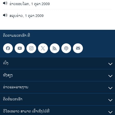
ຂ່າວຮອບໂລກ, 1 ຕຸລາ 2009
ສລຸບຂ່າວ, 1 ຕຸລາ 2009
ຕິດຕາມພວກເຮົາ ທີ່
ເບິ່ງ
ຟັງສຽງ
ຂ່າວແລະລາຍງານ
ຕິດຕໍ່ພວກເຮົາ
ວີໂອເອລາວ ສາມາດ ເຂົ້າເຖິງໄດ້ທີ່