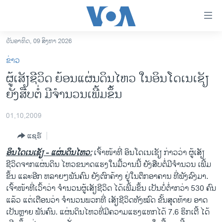
ລິ້ງ
ສຳຫລັບ
ເຂົ້າ
ວັນອາທິດ, 09 ສິງຫາ 2026
ຫາ
ໂຮມເພຈ
ຂ່າວ
ຂ້າມ
ລາວ
ຜູ້ເສັຽຊີວິດ ຍ້ອນແຜ່ນດິນໄຫວ ໃນອິນໂດເນເຊັຽ
ຂ້າມ
ອາເມຣິກາ
ຍັງສືບຕໍ່ ມີຈຳນວນເພີ້ມຂຶ້ນ
ຂ້າມ
ໄປ
ການເລືອກຕັ້ງ ປະທານາທີບໍດີ ສະຫະລັດ 2024
ຫາ
01,10,2009
ຂ່າວ​ຈີນ
ຊອກ
ແຊຣ໌
ຄົ້ນ
ໂລກ
ອິນໂດເນເຊັຽ - ແຜ່ນດິນໄຫວ:
ເຈົ້າໜ້າທີ່ ອິນໂດເນເຊັຽ ກ່າວວ່າ ຜູ້ເສັຽ
ເອເຊຍ
ຊີວິດຈາກແຜ່ນດິນ ໄຫວຂນາດແຮງໃນມື້ວານນີ້ ຍັງສືບຕໍ່ມີຈຳນວນ ເພີ້ມ
ຂຶ້ນ ແລະອີກ ຫລາຍໆພັນຄົນ ຍັງຕົກຄ້າງ ຢູ່ໃນຕຶກອາຄານ ທີ່ພັງລົງມາ.
ອິດສະຫຼະພາບດ້ານການຂ່າວ
ເຈົ້າໜ້າທີ່ເວົ້າວ່າ ຈຳນວນຜູ້ເສັຽຊີວິດ ໄດ້ເພີ້ມຂຶ້ນ ເປັນບໍ່ຕ່ຳກວ່າ 530 ຄົນ
ຊີວິດຊາວລາວ
ແລ້ວ ແຕ່ເຕືອນວ່າ ຈຳນວນພວກທີ່ ເສັຽຊີວິດທັງໝົດ ຂັ້ນສຸດທ້າຍ ອາດ
ເປັນຫຼາຍ ພັນຄົນ. ແຜ່ນດິນໄຫວທີ່ມີຄວາມແຮງແທກໄດ້ 7.6 ຣິກເຕີ້ ໄດ້
ຊຸມຊົນຊາວລາວ