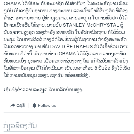
OBAMA ໄດ້ພົບປະ ກັບສະມາຊິກ ຄົນສຳຄັນໆ ໃນຄະນະຣັຖບານ ພ້ອມ
ໆກັບ ບັນດາຜູ້ບັນຊາການ ທາງທະຫານ ແລະເຈົ້າໜ້າທີ່ອື່ນໆອີກ ທີ່ຫ້ອງ
ຊັ່ງຊາ ສະຖານະການ ຢູ່ທຳນຽບຂາວ. ລາຍລະອຽດ ໃນການພົບປະ ບໍ່ໄດ້
ມີການເປີດເຜີຍໃຫ້ຊາບ. ນາຍພົນ STANLEY McCHRYSTAL ຜູ້
ບັນຊາການສູງສຸດ ຂອງກຳລັງ ສະຫະຣັດ ໃນອັຟການິສຖານ ກໍໄດ້ຮ່ວມ
ປະຊຸມ ໂດຍການຕິດຕໍ່ ທາງວີດີໂອ. ສ່ວນຜູ້ບັນຊາການ ກຳລັງສະຫະຣັດ
ໃນເຂດພາກກາງ ນາຍພົນ DAVID PETRAEUS ກໍໄດ້ເຂົ້າຮ່ວມ ການ
ທົບທວນ ທີ່ວ່ານີ້. ຣັຖບານທ່ານ OBAMA ໄດ້ໃຊ້ເວລາ ຫລາຍໆອາທິດ
ທົບທວນເບິ່ງ ຍຸທສາດ ເພື່ອຊອກຫາຊ່ອງທາງໃໝ່ ແກ້ໄຂບັນຫາຂັດແຍ້ງ
ໃນອັຟການິສຖານ ທີ່ໄດ້ດຳເນີນມາ ເປັນເວລາເກືອບ 8 ປີແລ້ວ ຊຶ່ງໄດ້ເຮັດ
ໃຫ້ ການສນັບສນຸນ ຂອງປະຊາຊົນ ຫລ່ອຍຫລໍລົງ.
ເຊີນຟັງຂ່າວລາຍລະອຽດ ໂດຍຄລິກບ່ອນສຽງ.
ແຊຣ໌
Follow us
ກ່ຽວຂ້ອງກັນ