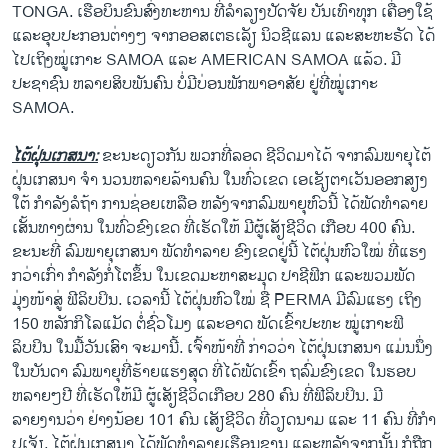
TONGA. ເຮືອບິນຂົນສົ່ງທະຫານ ທີ່ລຳລຽງປັດຈັຍ ບັນເທົາທຸກ ເຄື່ອງໃຊ້
ແລະອຸບປະກອນຕ່າງໆ ຈາກອອສເຕຣເລັຽ ນິວຊີແລນ ແລະສະຫະຣັດ ໄດ້
ໄປເຖິງໝູ່ເກາະ SAMOA ແລະ AMERICAN SAMOA ແລ້ວ. ມີ
ປະຊາຊົນ ຫລາຍສິບພັນຄົນ ບໍ່ມີບ່ອນພັກພາອາສັຍ ຢູ່ທີ່ໝູ່ເກາະ
SAMOA.
ໄຕ້ຝຸ່ນເກສນາ:
ຂະນະດຽວກັນ ພວກທີ່ລອດ ຊີວິດມາໄດ້ ຈາກລົມພາຍຸໄຕ້
ຝຸ່ນເກສນາ ຈຳ ນວນຫລາຍລ້ານຄົນ ໃນທົ່ວເຂດ ເອເຊັຽຕາເວັນອອກສຽງ
ໃຕ້ ກຳລັງລໍຖ້າ ການຊ່ອຍເຫລືອ ຫລັງຈາກລົມພາຍຸຫົວນີ້ ໄດ້ພັດທຳລາຍ
ເສັ້ນທາງຜ່ານ ໃນທົ່ວຂົງເຂດ ທີ່ເຮັດໃຫ້ ມີຜູ້ເສັຽຊີວິດ ເກືອບ 400 ຄົນ.
ຂະນະທີ່ ລົມພາຍຸເກສນາ ພັດທຳລາຍ ຂົງເຂດຢູ່ນີ້ ໄຕ້ຝຸ່ນຫົວໃໝ່ ທີ່ແຮງ
ກວ່າເກົ່າ ກຳລັງກໍ່ໂຕຂຶ້ນ ໃນເຂດມະຫາສະມຸດ ປາຊີຟິກ ແລະພວມພັດ
ມຸ່ງໜ້າສູ່ ຟີລິບປິນ. ເວລານີ້ ໄຕ້ຝຸ່ນຫົວໃໝ່ ຊື່ PERMA ມີລົມແຮງ ເຖິງ
150 ຫລັກກິໂລແມັດ ຕໍ່ຊົ່ວໂມງ ແລະອາດ ພັດເຂົ້າປະທະ ໝູ່ເກາະຟິ
ລິບປິນ ໃນມື້ວັນເສົາ ຈະມານີ້. ເຈົ້າໜ້າທີ່ ກ່າວວ່າ ໄຕ້ຝຸ່ນເກສນາ ແມ່ນນຶ່ງ
ໃນບັນດາ ລົມພາຍຸທີ່ຮ້າຍແຮງສຸດ ທີ່ໄດ້ພັດເຂົ້າ ຖລົ່ມຂົງເຂດ ໃນຮອບ
ຫລາຍໆປີ ທີ່ເຮັດໃຫ້ມີ ຜູ້ເສັຽຊີວິດເກືອບ 280 ຄົນ ທີ່ຟີລິບປິນ. ມີ
ລາຍງານວ່າ ຢ່າງນ້ອຍ 101 ຄົນ ເສັຽຊີວິດ ທີ່ວຽດນາມ ແລະ 11 ຄົນ ທີ່ກຳ
ປູເຈັຽ. ໄຕ້ຝຸ່ນເກສນາ ໄດ້ພັດທຳລາຍເຮືອນຊານ ແລະຫລັງຈາກນັ້ນ ກໍຖືກ