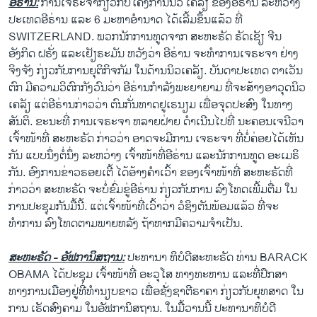
ອີຣ່ານ:
ການເຈຣະຈາກ່ຽວກັບໂຄງການນິວ ເຄລັຽ ຂອງອີຣ່ານ ລະຫວ່າງ
ປະເທດອີຣ່ານ ແລະ 6 ມະຫາອຳນາດ ໄດ້ເລີ້ມຂຶ້ນແລ້ວ ທີ່
SWITZERLAND. ພວກນັກການທູດຈາກ ສະຫະຣັດ ຣັດເຊັຽ ຈີນ
ອັງກິດ ຝຣັ່ງ ແລະເຢັຽຣະມັນ ຫວັງວ່າ ອີຣ່ານ ຈະທຳການເຈຣະຈາ ຢ່າງ
ຈິງຈັງ ກ່ຽວກັບການຍຸຕິກິຈກັມ ໃນດ້ານນິວເຄລັຽ. ບັນດາປະເທດ ຕາເວັນ
ຕົກ ມີຄວາມວິຕົກກັງວົນວ່າ ອີຣ່ານກຳລັງພະຍາຍາມ ທີ່ຈະສ້າງອາວຸດນິວ
ເຄລັຽ ແຕ່ອີຣ່ານກ່າວວ່າ ຕົນກັ່ນທາດຢູເຣນຽມ ເພື່ອຈຸດປະສົງ ໃນທາງ
ສັນຕິ. ຂະນະທີ່ ການເຈຣະຈາ ຫລາຍຝ່າຍ ດຳເນີນໄປທີ່ ນະຄອນເຈນີວາ
ເຈົ້າໜ້າທີ່ ສະຫະຣັດ ກ່າວວ່າ ອາດຈະມີການ ເຈຣະຈາ ທີ່ບໍ່ຄ່ອຍໄດ້ເຫັນ
ກັນ ແບບນຶ່ງຕໍ່ນຶ່ງ ລະຫວ່າງ ເຈົ້າໜ້າທີ່ອີຣ່ານ ແລະນັກການທູດ ອະເມຣິ
ກັນ. ອົງການຂ່າວຣອຍເຕີ້ ໄດ້ອ້າງຄຳເວົ້າ ຂອງເຈົ້າໜ້າທີ່ ສະຫະຣັດທີ່
ກ່າວວ່າ ສະຫະຣັດ ຈະບໍ່ຂົ່ມຂູ່ອີຣ່ານ ກ່ຽວກັບການ ລົງໂທດເພີ້ມຕື່ມ ໃນ
ການປະຊຸມກັນມື້ນີ້. ແຕ່ເຈົ້າໜ້າທີ່ເວົ້າວ່າ ວໍຊິງຕັນພ້ອມແລ້ວ ທີ່ຈະ
ທຳການ ລົງໂທດຕາມພາຍຫລັງ ຖ້າຫາກມີຄວາມຈຳເປັນ.
ສະຫະຣັດ - ອັຟການິສຖານ:
ປະທານາ ທິບໍດີສະຫະຣັດ ທ່ານ BARACK
OBAMA ໄດ້ປະຊຸມ ເຈົ້າໜ້າທີ່ ອະວຸໂສ ທາງທະຫານ ແລະທີ່ປຶກສາ
ທາງການເມືອງຢູ່ທີ່ທຳນຽບຂາວ ເພື່ອຊັ່ງຊາຕີຣາຄາ ກ່ຽວກັບຍຸທສາດ ໃນ
ການ ເຮັດສົງຄາມ ໃນອັຟການິສຖານ. ໃນມື້ວານນີ້ ປະທານາທິບໍດີ