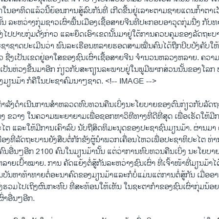
ກ​ໃນອາທິດ​ແລ້ວ​ນີ້ ​ຍ້ອນການ​ສູ້​ລົບ​ກັນທີ່ ​ເກີດຂື້ນຢູ່​ເລາະ​ຕາມ​ຊາຍ​ແດນ​ກ້ຳຕາ​
ັ້ນ ລະຫວ່າງ​ກຸ່ມ​ຊາວເຜົ່າພື້ນ​ເມືອງ​ເຊື້​ອສາຍ​ຈີນ​ທີ່​ປະກອບ​ອາວຸດ​ກຸ່ມ​ນື່ງ ກັບ
ງ​ໄປ​ປາບ​ກຸ່ມ​ດັ່ງ​ກ່າວ ​ແລະ​ຍຶດ​ເອົາ​ເຂດ​ນັ້ນມາ​ຢູ່​ໃຕ້​ການ​ຄວບ​ຄຸມ​ຂອງ​ລັດຖະບ
ຊາ​ຊາດ​ປະ​ເມີນ​ວ່າ ພົນລະ​ເຮືອນ​ຫລາຍ​ຮອດ​ສາມ​ໝື່ນ​ຄົນ ​ໄດ້​ຖືກ​ບີບ​ບັງຄັບ​
 ຊື່​ງ​ເປັນ​ເຂດ​ຢູ່​ອາ​ໃສ​ຂອງ​ຊົນ​ເຜົ່າ​ເຊື້ອສາຍ​ຈີນ ຈຳນວນ​ຫລວງຫລາຍ.​ ຄວາມ​ເຄ່ງ​
ວາມ​ເປັນ​ຫ່ວງ​ຂື້ນ​ມາ​ອີກ ກ່ຽວ​ກັບ​ສະຖຽນ​ລະພາບຢູ່​ໃນ​ພູມີພາກ​ສ່ວນ​ນັ້ນຂອງ​ໂລກ 
ງ​ມຽນມ້າ ກໍ​ຄື​ໃນ​ປະຊາ​ຄົມນາໆ​ຊາດ. <!-- IMAGE -->
​ກຳລັງ​ດຳ​ເນີນ​ການ​ສຳ​ຫລວດ​ທົບ​ທວນຄືນ​ເບິ່ງ​ນະ​ໂຍບາຍ​ຂອງ​ຕົນກ່ຽວ​ກັບ​ລັ
າງ ຂວາງ ​ໃນ​ຄວາມ​ພະຍາຍາມ​ເພື່ອ​ຊອກ​ຫາ​ວິທີ​ທາງ​ທີ່​ດີ​ທີ່​ສຸດ ​ເພື່ອເຮັດ ​ໃຫ້​ມີ​ກ
 ​ແລະ​ໃຫ້​ມີ​ການ​ເຄົາລົບ ນັບຖື​ສິດທິ​ມະນຸດ​ຂອງ​ປະຊາຊົນ​ມຽນ​ມ້າ. ຜ່ານ​ມາ
ລື່ອງ​ທີ່​ລັດຖະບານ​ຍັງສືບ​ຕໍ່​ກັກ​ຂັງ​ຜູ້ນຳ​ພວກ​ເຄື່ອນ​ໄຫວ​ເພື່ອ​ປະຊາທິປະ​ໄຕ 
​ຄົນ​ອື່ນ​ໆອີກ 2100 ຄົນ​ໃນ​ມຽນມ້ານັ້ນ​ ແຕ່​ວ່າ​ການ​ທົບ​ທວນຄືນ​ເບິ່ງ ນະ​ໂ
ຍເປົ້າໝາຍ. ການ ຄັດ​ແຍ້​ງຕໍ່ສູ້​ກັນ​ລະຫວ່າງ​ຊົນເຜົ່າ ທີ່ເຈົ້າໜ້າ​ທີ່ມຽນມ້າ​ໄ
​ບັນຫາ​ທ້າ​ທາຍ​ຕໍ່ອະນາຄົດ​ຂອງ​ມຽນມ້າ ​ແລະ​ກໍບໍ່ແມ່ນແຕ່​ການ​ຕໍ່ສູ້​ກັນ ​ເມື່ອ​ອາ
ຕ່​ຍັງ​ຮວມ​ໄປ​ເຖິງ​ຜົນ​ກະທົບ​ ທີ່​ສະທ້ອນ​ໃຫ້​ເຫັນ ​ໃນ​ຊະ​ຕາກຳ​ຂອງ​ຊົນ​ເຜົ່າ​ກຸ່ມ​ນ
່າ​ອື່ນໆ​ອີກ.