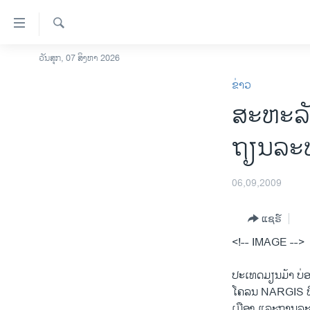
ລິ້ງ
ສຳຫລັບ
ເຂົ້າ
ຄົ້ນຫາ
ວັນສຸກ, 07 ສິງຫາ 2026
ໂຮມເພຈ
ຫາ
ຂ່າວ
ລາວ
ຂ້າມ
ສະຫະລັ
ຂ້າມ
ອາເມຣິກາ
ຂ້າມ
ການເລືອກຕັ້ງ ປະທານາທີບໍດີ ສະຫະລັດ
ຖຽນລະ
ໄປ
2024
ຫາ
ຂ່າວ​ຈີນ
ຊອກ
06,09,2009
ຄົ້ນ
ໂລກ
ແຊຣ໌
ເອເຊຍ
<!-- IMAGE -->
ອິດສະຫຼະພາບດ້ານການຂ່າວ
ຊີວິດຊາວລາວ
ປະ​ເທດ​ມຽນມ້າ ບ່ອ
ໂຄລນ NARGIS ​ທີ່​
ຊຸມຊົນຊາວລາວ
ເມືອງ ​ແລະ​ການລະ​ເມ