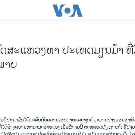
ດສະແຫວງຫາ ປະເທດມຽນມ້າ ທີ່
ພາບ
ນ​ທີ່​ປະຊາຊົນໄດ້​ປະສົບ​ກັບ​ຄວາມ​ເສຍ​ຫາຍ ​ແລະ​ທຸກທໍລະມານຢ່າງ​ແສນ​ສາ​ຫັ
ໄດ້​ສ້າງ​ຄວາມ​ຫາຍະ​ນະຮ້າຍ​ແຮງເມື່ອ​ປີ​ກາຍ​ນີ້ ຕະຫລອດ​ທັງ ການ​ກົດ​ຂີ່​ປາ
ີດ​ສິດທິ​ມະນຸດ​ຂອງ​ເຂົາ​ເຈົ້າຢ່າງ​ເປີດ​ແປນ ທີ່​ມີ​ມາ​ເປັນ​ເວລາ​ດົນ​ນານ​ນັ້ນ ​ໄດ