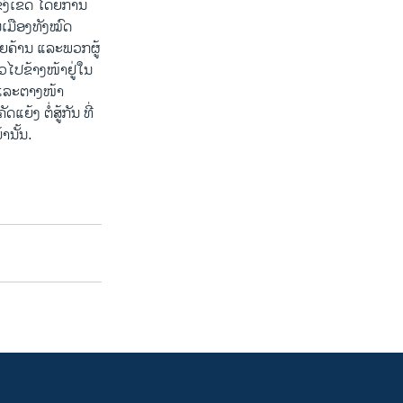
ົງ​ເຂດ ​ໂດຍ​ການ​
ມືອງ​ທັງ​ໝົດ ​
ຍ​ຄ້ານ ​ແລະ​ພວກ​ຜູ້
ວ​ໄປຂ້າງ​ໜ້າຢູ່​ໃນ​
​ແລະ​ຕາງໜ້າ​
້​ງ ຕໍ່ສູ້​ກັນ ທີ່​
ານັ້ນ.