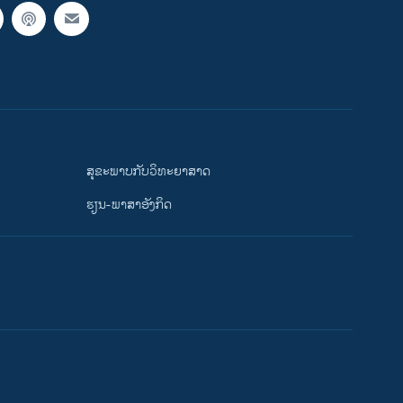
ສຸຂະພາບກັບວິທະຍາສາດ
ຮຽນ-ພາສາອັງກິດ