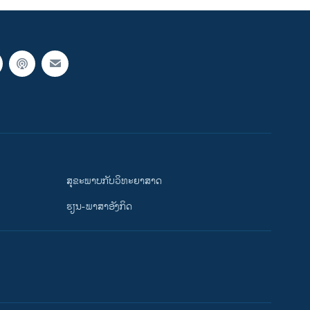
ສຸຂະພາບກັບວິທະຍາສາດ
ຮຽນ-ພາສາອັງກິດ