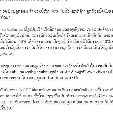
ອີກ ວ່າ ມີແມ່ລູກ​ອ່ອນ ຈຳນວນບໍ່ເຖິງ 40% ໃນທົ່ວໂລກທີ່ລ້ຽງ ລູກດ້ວຍນໍ້ານ
ເກີດມາ.
nza Vallenas ເຊິ່ງເປັນເຈົ້າ ໜ້າທີ່ການແພດຂອງອົງການ WHO ປະຈຳພ
ີບໂຕຂອງເດັກນ້ອຍ ແລະເດັກໄວລຸ້ນເວົ້າວ່າ ຖ້າຫາກພວກເຮົາຍົກອັດ ຕາຂອງ
່ຂຶ້ນ​ໄດ້​ຮອດ 90% ​ເຮົາ​ກໍຈະສາມາດ ປ້ອງ ກັນເດັກນ້ອຍ​ໄວ້ໄດ້ປະມານ 1
ດກຳລັງພັດ ທະນານັ້ນບໍ່ໃຫ້ຕາຍກ່ອນອາຍຸ5ປີ​ເພາະ​ນ້ຳນົມແມ່ເຮັດໃຫ້ລູກນ
ກ່າວວ່າ:
ຽດທາງດ້ານອາຫານແລະພູມຕ້ານທານ ພະຍາດເປັນສວ່ນສຳຄັນໃນ ການປົກປ້ອງ
າຕໍ່ໂຣກທີ່ຮ້າຍແຮງທັງຫຼາຍທັງປວງທີ່ ພວກເຂົາເຈົ້າເຫຼົ່ານີ້ ສາມາດຕິດແປດໄ
ຣກຂາດອາຫານ ໂຣກທ້ອງຊຸແລະ ໂຣກປອດບວມນຳອີກ.
ກັບອົງການUNCEF ທີ່ແນະນຳວ່າ ພວກເດັກນ້ອຍທາຣົກທັງ ຫຼາຍນັ້ນ ຄວນດື່ມ
ຄວາມວ່າຈະບໍ່ດື່ມແມ້ກະທັ້ງນ້ຳລ້າໆໆ ນັ້ນເລີຍຈົນກວ່າອາຍຸຮອດຫົກເດືອນ. ແລ
ຳນົມແມ່ ແລະກິນອາຫານເສີມຢ່າງອື່ນທີ່ເຫັນວ່າມີຄຸນປະໂຫຍດແລະເຫມາະສົມ
ຂຶ້ນໄປ. ”