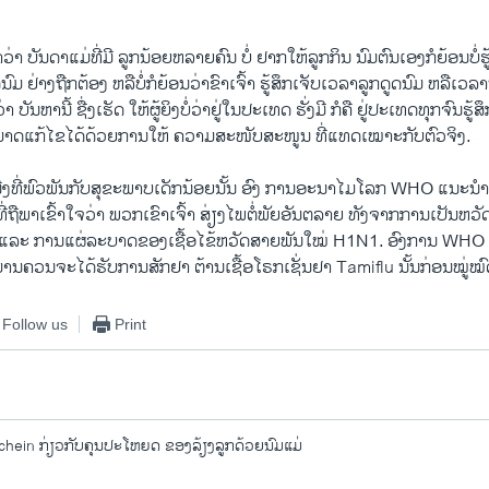
າວ່າ ບັນດາແມ່ທີ່ມີ ລູກນ້ອຍຫລາຍຄົນ ບໍ່ ຢາກໃຫ້ລູກກິນ ນົມຕົນເອງກໍຍ້ອນບໍ່ຮູ
ມ ຢ່າງຖືກຕ້ອງ ຫລືບໍ່ກໍຍ້ອນວ່າຂົາເຈົ້າ ຮູ້ສຶກເຈັບເວລາ​ລູກ​ດູດ​ນົມ ຫລື​ເວລາ​ນົ
່າ ບັນຫານີ້ ຊື່​ງ​ເຮັດ ໃຫ້ຜູ້ຍິງບໍ່ວ່າຢູ່ໃນປະເທດ ຮັ່ງມີ ກໍຄື ຢູ່ປະເທດທຸກຈົນຮູ້ສ
າມາດແກ້ໄຂໄດ້ດ້ວຍການໃຫ້ ຄວາມສະໜັບສະໜູນ ທີ່ແທດເໝາະກັບຕົວຈິງ.
ນື່ງທີ່​ພົວພັນ​ກັບສຸຂະພາບເດັກນ້ອຍນັ້ນ ອົງ ການອະນາໄມໂລກ WHO ແນະນ
ທີ່ຖືພາເຂົ້າໃຈວ່າ ພວກເຂົາເຈົ້າ ສ່ຽງໄພຕໍ່ພັຍ​ອັນຕລາຍ ທັງ​ຈາກການເປັນຫວັດ
ູ ແລະ ການແຜ່ລະບາດຂອງເຊື້ອໄຂ້ຫວັດສາຍ​ພັນ​ໃໝ່ H1N1. ອົງການ WHO ກ່
ມ່ມານຄວນຈະໄດ້ຮັບການ​ສັກຢາ ຕ້ານເຊື້ອໂຣກເຊັ່ນຢາ Tamiflu ນັ້ນກ່ອນໝູ່ໝົ
Follow us
Print
ein ກ່ຽວກັບຄຸນປະໂຫຍດ ຂອງລ້ຽງລູກດ້ວຍນົມແມ່