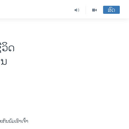
ສົດ
ີວິດ
ໃນ
ຍກິນນົມເຂົາເຈົ້າ