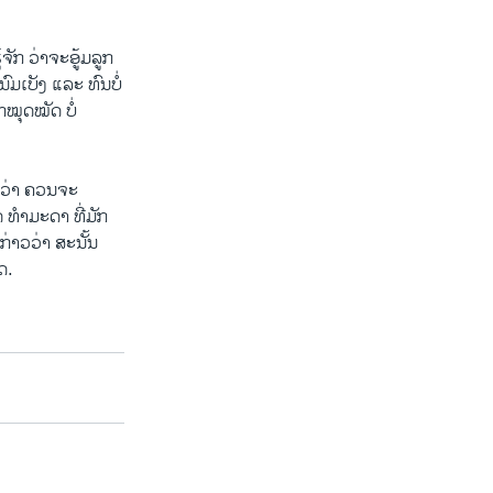
້ຈັກ ວ່າຈະອູ້ມລູກ
ມ​ເບັງ ​ແລະ​ ທົນບໍ່
ຶກໝຸດໝັດ ບໍ່​
ຳວ່າ ຄວນຈະ
 ທຳ​ມະ​ດາ ທີ່ມັກ
າວ​ວ່າ ສະນັ້ນ
ດ.