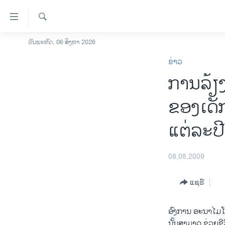
ລິ້ງ
ສຳຫລັບ
ເຂົ້າ
ຄົ້ນຫາ
ວັນພະຫັດ, 06 ສິງຫາ 2026
ໂຮມເພຈ
ຫາ
ຂ່າວ
ລາວ
ຂ້າມ
ການລ້ຽງ
ຂ້າມ
ອາເມຣິກາ
ຂ້າມ
ການເລືອກຕັ້ງ ປະທານາທີບໍດີ ສະຫະລັດ
ຂອງເດັ
ໄປ
2024
ຫາ
ແຕ່ລະປີ
ຂ່າວ​ຈີນ
ຊອກ
ຄົ້ນ
ໂລກ
08,08,2009
ເອເຊຍ
ອິດສະຫຼະພາບດ້ານການຂ່າວ
ແຊຣ໌
ຊີວິດຊາວລາວ
ອົງການ ອະນາໄມໂລກ 
ຊຸມຊົນຊາວລາວ
ນັ້ນສາມາດ ຊ່ວຍຊີວ