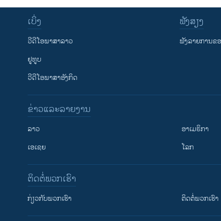
ເບິ່ງ
ຟັງສຽງ
ວີດີໂອພາສາລາວ
ຟັງລາຍການຂອງ
ຢູທູບ
ວີດີໂອພາສາອັງກິດ
ຂ່າວແລະລາຍງານ
ລາວ
ອາເມຣິກາ
ເອເຊຍ
ໂລກ
ຕິດຕໍ່ພວກເຮົາ
ກ່ຽວກັບພວກເຮົາ
ຕິດຕໍ່ພວກເຮົາ