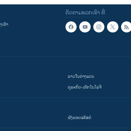
ຕິດຕາມພວກເຮົາ ທີ່
ເຮົາ
ລາວໃນຕ່າງແດນ
ທຸລະກິດ-ເທັກໂນໂລຈີ
ຟັງພອດແຄັສຕ໌