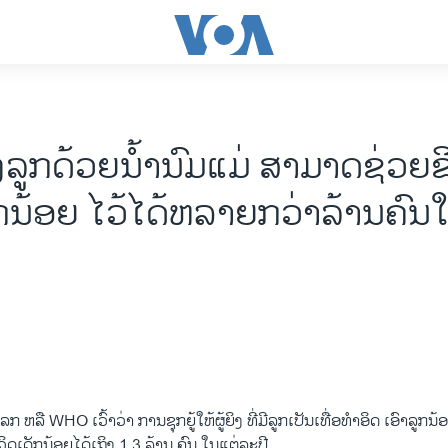
ລູກດ້ວຍນໍ້ານົມແມ່ ສາມາດຊ່ວຍຊ
ກນ້ອຍ ໄວ້ໄດ້ຫລາຍກວ່າລ້ານຄົນ
ຫລື WHO ເວົ້າວ່າ ການຊຸກຍູ້ໃຫ້ຜູ້ຍິງ ທີ່ມີລູກເປັນເທື່ອທຳອິດ ເອົາລູກນ້ອ
ິດເດັກນ້ອຍໄດ້ເຖິງ 1,3 ລ້ານ ຄົນ ໃນແຕ່ລະປີ.