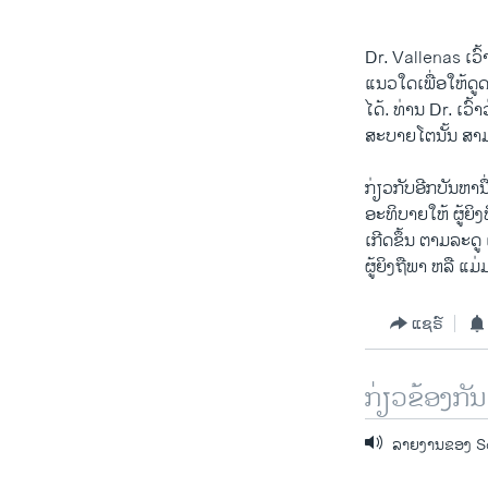
Dr. Vallenas ເວົ້
ແນວໃດເພື່ອໃຫ້ດູດນົ
ໄດ້. ທ່ານ Dr. ເວົ້າວ
ສະບາຍ​ໂຕນັ້ນ ສ
ກ່ຽວກັບອີກບັນຫາ
ອະທິບາຍໃຫ້ ຜູ້ຍິງ
ເກີດຂຶ້ນ ຕາມລະດ
ຜູ້ຍິງຖືພາ ຫລື ແ
ແຊຣ໌
ກ່ຽວຂ້ອງກັນ
ລາຍງານຂອງ Sch