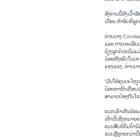
ວິທະຍາສາດ-ເທັກໂນໂລຈີ
ອົງການນີ້ຍັງເວົ້າ
ທຸລະກິດ
ເດືອນ ທຳອິດທີ່ລູກ
ພາສາອັງກິດ
ທ່ານນາງ Consta
ວີດີໂອ
ແລະ ການຈະເລີນເຕ
ລ້ຽງລູກດ້ວຍນົມແມ
ສຽງ
ນ້ອຍທັງໝົດໃນປະເທ
ລາຍການກະຈາຍສຽງ
ແຂງແຮງ. ທ່ານນາງ
ລາຍງານ
“ມັນໃຫ້ຄຸນປະໂຫ
ນ້ອຍທາຣົກເກືອບວ່
ສາມາດປ້ອງກັນໂ
ພວກເຮົາເຫັນພ້ອມ
ເທົ່ານັ້ນຊຶ່ງຫມາຍ
ຄວນສືບຕໍ່ດື່ມນ້
ຂວບຫຼືຫຼາຍກວ່ານັ້ນ