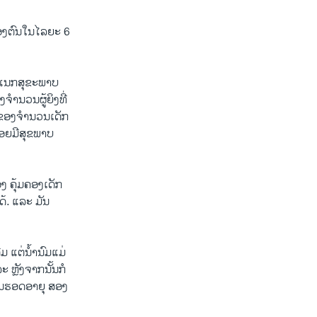
ົມຂອງຕົນໃນໄລຍະ 6
ະແນກສຸຂະພາບ
ຈຳນວນຜູ້ຍິງທີ່
3% ຂອງຈຳນວນເດັກ
້ອຍມີສຸຂພາບ
 ຄຸ້ມຄອງເດັກ
ດ້. ແລະ ມັນ
 ແຕ່ນ້ຳນົມແມ່
ະ ຫຼັງຈາກນັ້ນກໍ
ຈົນຮອດອາຍຸ ສອງ