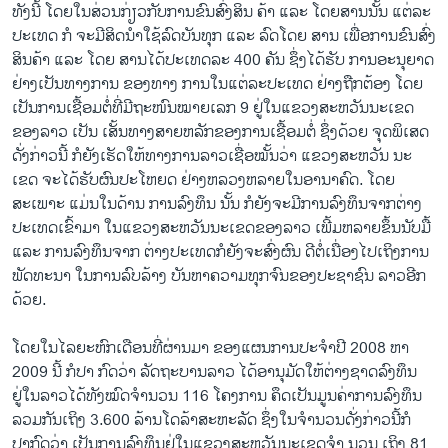
ທັງນີ້ ໂດຍໃນສ່ວນກ່ຽວກັບການຂົນສົ່ງສິນ ຄ້າ ແລະ ໂດຍສານນັ້ນ ແຕ່ລະ
ປະເທດ ກໍ ຈະມີສິດນຳໃຊ້ລົດບັນທຸກ ແລະ ລົດໂດຍ ສານ ເພື່ອການຂົນສົ່ງ
ສິນຄ້າ ແລະ ໂດຍ ສານໄດ້ປະເທດລະ 400 ຄັນ ຊຶ່ງໄດ້ຮັບ ການອະນຸຍາດ
ຢ່າງເປັນທາງການ ຂອງທາງ ການໃນແຕ່ລະປະເທດ ຢ່າງຖືກຕ້ອງ ໂດຍ
ເປັນການເຊື້ອມຕໍ່ທີ່ມີຖະໜົນໝາຍເລກ 9​ ຢູ່ໃນແຂວງສະຫວັນນະເຂດ
ຂອງລາວ ເປັນ ເສັ້ນທາງສາຍຫລັກຂອງການເຊື້ອມຕໍ່ ຊຶ່ງດ້ວຍ ຈຸດພິເສດ
ດັ່ງກ່າວນີ້ ກໍຍັງເຮັດໃຫ້ທາງການລາວເຊື່ອໝັ້ນວ່າ ແຂວງສະຫວັນ ນະ
ເຂດ ຈະໄດ້ຮັບຜົນປະໂຫຍດ ຢ່າງຫລວງຫລາຍໃນອານາຄົດ. ໂດຍ
ສະເພາະ ແມ່ນໃນດ້ານ ການລົງທຶນ ນັ້ນ ກໍຍັງຈະມີການລົງທຶນຈາກຕ່າງ
ປະເທດເຂົ້າມາ ໃນແຂວງສະຫວັນນະເຂດຂອງລາວ ເພີ້ມຫລາຍຂຶ້ນນັບມື້
ແລະ ການລົງທຶນຈາກ ຕ່າງປະເທດກໍຍັງຈະສົ່ງຜົນ ດີຕໍ່ເນື່ອງໄປເຖິງການ
ພັດທະນາ ໃນການລົບລ້າງ ບັນຫາຄວາມທຸກຈົນຂອງປະຊາຊົນ ລາວອີກ
ດ້ວຍ.
ໂດຍໃນໄລຍະຫົກເດືອນທີ່ຜ່ານມາ ຂອງແຜນການປະຈຳປີ 2008 ຫາ
2009 ນີ້ ກໍປາ ກົດວ່າ ລັດຖະບານລາວ ໄດ້ອານຸມັດໃຫ້ຕ່າງຊາດລົງທຶນ
ຢູ່ໃນລາວໄດ້ທັງໝົດຈຳນວນ 116 ໂຄງການ ຄຶດເປັນມູນຄ່າການລົງທຶນ
ລວມກັນເຖິງ 3.600 ລ້ານໂດລ້າສະຫະລັດ ຊຶ່ງໃນຈຳນວນດັ່ງກ່າວນີ້ກໍ
ປາກົດວ່າ ເປັນການລົງທຶນຢູ່ໃນແຂວງສະຫວັນນະເຂດຈຳ ນວນ ເຖິງ 81