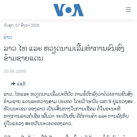
ລິ້ງ
ສຳຫລັບ
ເຂົ້າ
ວັນສຸກ, 07 ສິງຫາ 2026
ຫາ
ໂຮມເພຈ
ຂ່າວ
ຂ້າມ
ລາວ
ລາວ ໄທ ແລະ ຫວຽດນາມເລີ້ມທຳການຂົນສົ່ງ
ຂ້າມ
ອາເມຣິກາ
ຂ້າມຊາຍແດນ
ຂ້າມ
ໄປ
ການເລືອກຕັ້ງ ປະທານາທີບໍດີ ສະຫະລັດ 2024
ຫາ
20,06,2009
ຂ່າວ​ຈີນ
ຊອກ
ແຊຣ໌
ຄົ້ນ
ໂລກ
ລາວ, ໄທ ​ແລະ ຫວຽດນາມເລີ້ມປະຕິບັດ ຕາມຂໍ້ຕົກລົງວ່າດ້ວຍການຂົນສົ່ງ
ເອເຊຍ
ຂ້າມຊາຍ ແດນລະຫວ່າງສາມ ປະເທດ ໂດຍມີ ຖະນົນ ເລກ 9 ຢູ່ແຂວງສະ
ຫັວນນະເຂດ ຂອງລາວ ເປັນເສັ້ນທາງໃນການເຊື່ອມ ຕໍ່ໃນຂະນະທີ່
ອິດສະຫຼະພາບດ້ານການຂ່າວ
ທາງການລາວກໍເຊື່ອ ໝັ້ນວ່າ ຈະເປັນຜົນ ດີຕໍ່ການຄ້າ ແລະ ການລົງທຶນ
ຊີວິດຊາວລາວ
ຢູ່ໃນແຂວງ ສະຫວັນນະເຂດຂອງລາວ.
ຊຸມຊົນຊາວລາວ