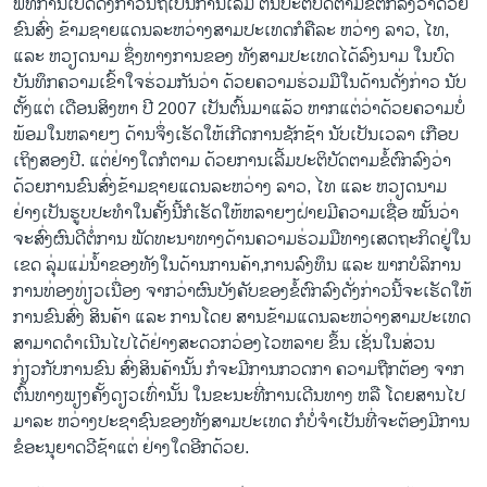
ພິທີການເປີດດັ່ງກ່າວນີ້ຖືເປັນການເລີ້ມ ຕົ້ນປະຕິບັດຕາມຂໍ້ຕົກລົງວ່າດ້ວຍ
ວິທະຍາສາດ-ເທັກໂນໂລຈີ
ຂົນສົ່ງ ຂ້າມຊາຍແດນລະຫວ່າງສາມປະເທດກໍຄືລະ ຫວ່າງ ລາວ, ໄທ,
ແລະ ຫວຽດນາມ ຊຶ່ງທາງການຂອງ ທັງສາມປະເທດໄດ້ລົງນາມ ໃນບົດ
ທຸລະກິດ
ບັນທຶກຄວາມເຂົ້າໃຈຮ່ວມກັນວ່າ ດ້ວຍຄວາມຮ່ວມມືໃນດ້ານດັ່ງກ່າວ ນັບ
ພາສາອັງກິດ
ຕັ້ງແຕ່ ເດືອນສິງຫາ ປີ 2007 ເປັນຕົ້ນມາແລ້ວ ຫາກແຕ່ວ່າດ້ວຍຄວາມບໍ່
ພ້ອມໃນຫລາຍໆ ດ້ານຈຶ່ງເຮັດໃຫ້ເກີດການຊັກຊ້າ ນັບເປັນເວລາ ເກືອບ
ວີດີໂອ
ເຖິງສອງປີ. ແຕ່ຢ່າງໃດກໍຕາມ ດ້ວຍການເລີ້ມປະຕິບັດຕາມຂໍ້ຕົກລົງວ່າ
ສຽງ
ດ້ວຍການຂົນສົ່ງຂ້າມຊາຍແດນລະຫວ່າງ ລາວ, ໄທ ແລະ ຫວຽດນາມ
ຢ່າງເປັນຮູບປະທຳໃນຄັ້ງນີ້ກໍເຮັດໃຫ້ຫລາຍໆຝ່າຍມີຄວາມເຊື່ອ ໝັ້ນວ່າ
ລາຍການກະຈາຍສຽງ
ຕິດຕາມພວກເຮົາ ທີ່
ຈະສົ່ງຜົນດີຕໍ່ການ ພັດທະນາທາງດ້ານຄວາມຮ່ວມມືທາງເສດຖະກິດຢູ່ໃນ
ລາຍງານ
ເຂດ ລຸ່ມແມ່ນ້ຳຂອງທັງໃນດ້ານການຄ້າ,ການລົງທຶນ ແລະ ພາກບໍລິການ
ການທ່ອງທ່ຽວເນື່ອງ ຈາກວ່າຜົນບັງຄັບຂອງຂໍ້ຕົກລົງດັ່ງກ່າວນີ້ຈະເຮັດໃຫ້
ການຂົນສົ່ງ ສິນຄ້າ ແລະ ການໂດຍ ສານຂ້າມແດນລະຫວ່າງສາມປະເທດ
ພາສາຕ່າງໆ
ສາມາດດຳເນີນໄປໄດ້ຢ່າງສະດວກວ່ອງໄວຫລາຍ ຂຶ້ນ ເຊັ່ນໃນສ່ວນ
ກ່ຽວກັບການຂົນ ສົ່ງສິນຄ້ານັ້ນ ກໍຈະມີການກວດກາ ຄວາມຖືກຕ້ອງ ຈາກ
ຕົ້ນທາງພຽງຄັ້ງດຽວເທົ່ານັ້ນ ໃນຂະນະທີ່ການເດີນທາງ ຫລື ໂດຍສານໄປ
ມາລະ ຫວ່າງປະຊາຊົນຂອງທັງສາມປະເທດ ກໍບໍ່ຈຳເປັນທີ່ຈະຕ້ອງມີການ
ຂໍອະນຸຍາດວີຊ້າແຕ່ ຢ່າງໃດອີກດ້ວຍ.