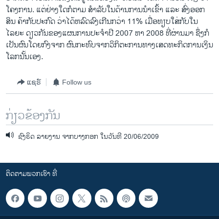
ໂຄງການ. ແຕ່ຢ່າງໃດກໍຕາມ ສຳລັບໃນດ້ານການນຳເຂົ້າ ແລະ ສົ່ງອອກ
ສິນ ຄ້າກັບປະກົດ ວ່າໄດ້ຫລົດລົງເກີນກວ່າ 11% ເມື່ອທຽບໃສ່ກັບໃນ
ໄລຍະ ດຽວກັນຂອງແຜນການປະຈຳປີ 2007 ຫາ 2008 ທີ່ຜ່ານມາ ຊຶ່ງກໍ
ເປັນຜົນໂດຍກົງຈາກ ຜົນກະທົບຈາກວິກິຕະການທາງເສດທະກິດການເງິນ
ໂລກນັ້ນເອງ.
ແຊຣ໌
Follow us
ກ່ຽວຂ້ອງກັນ
ຊົງຣິດ ລາຍງານ ຈາກບາງກອກ ໃນວັນທີ 20/06/2009
ຕິດຕາມພວກເຮົາ ທີ່