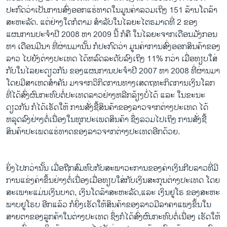
ວິທະຍາສາດ-ເທັກໂນໂລຈີ
ປະກົດ​ວ່າ​ເປັນ​ການ​ສົ່ງ​ອອກ​ແຮ່​ທາດໃນ​ມູນ​ຄ່າ​ລວມ​ເຖິງ 151 ລ້າ​ນ​ໂດ​ລ້າ​
ສະຫະລັດ. ​ແຕ່​ຢ່າງ​ໃດ​ກໍ​ຕາມ ສຳລັບ​ໃນ​ໄລຍະ​ໄຕຣມາດ​ທີ່ 2 ຂອງ​
ທຸລະກິດ
ແຜນການ​ປະຈຳ​ປີ 2008 ຫາ 2009 ນີ້ ກໍ​ຄື ​ໃນ​ໄລຍະ​ຈາກ​ເດືອນ​ມັງກອນ
ພາສາອັງກິດ
ຫາ​ ​ເດືອນ​ມີນາ ທີ່​ຜ່ານ​ມານັ້ນ ກໍ​ປະກົດ​ວ່າ ມູນ​ຄ່າກາ​ນສົ່ງ​ອອກ​ສິນຄ້າ​ຂອງ​
ລາວ ​ໄປ​ຍັງ​ຕ່າງປ​ະ​ເທດ ​ໄດ້​ຫລົດ​ລະດັບ​ລົງ​ເຖິງ 11% ກວ່າ ​ເມື່ອ​ທຽບ​ໃສ່​
ວີດີໂອ
ກັບ​ໃນໄລຍະ​ດຽວກັນ ຂອງ​ແຜນການ​ປະຈຳ​ປີ 2007 ຫາ 2008 ທີ່​ຜ່ານ​ມາ ​
ສຽງ
ໂດຍ​ມີ​ສາເຫດ​ສຳຄັນ ມາ​ຈາກ​ວິ​ກິ​ດການ​ທາງ​ເສດຖທະ​ກິດ​ການ​ເງິນ​ໂລກ
ທີ່​ໄດ້​ສົ່ງ​ຜົນ​ກະທົບ​ຕໍ່ປະ​ເທ​ດລາວ​ຢ່າງ​ຫລີກ​ລ້ຽງບໍ່​ໄດ້ ແລະ ໃນ​ຂະນະ​
ລາຍການກະຈາຍສຽງ
ດຽວກັນ ກໍ​ໄດ້​ເຮັດ​ໃຫ້ ການ​ສັ່ງ​ຊື້ສິນຄ້າ​ຂອງ​ລາວຈາກ​ຕ່າງປະ​ເທດ ​ໄດ້​
ຕິດຕາມພວກເຮົາ ທີ່
ຫລຸດ​ລົງຢ່າງ​ຕໍ່​ເນື່ອງ​ໃນ​ທຸກ​ປະ​ເພດ​ສິນ​ຄ້າ ຊຶ່ງ​ລວມ​ໄປ​ເຖິງ ການ​ສັ່ງ​ຊື້
ລາຍງານ
ສິນຄ້າ​ປະ​ເພດ​ແຮ່​ທາດ​ຂອງ​ລາວ​ຈາກ​ຕ່າງປະ​ເທດອີກ​ດ້ວຍ.
ພາສາຕ່າງໆ
ຍິ່ງ​ໄປ​ກວ່າ​ນັ້ນ ​ເມື່ອ​ຖືກ​ສົມທົບ​ກັບ​ສະພາວະ​ການ​ຂອງ​ຄ່າ​ເງິນ​ກີບ​ລາວ​ທີ່​ມີ​
ການ​ແຂ່ງ​ຄ່າ​ຂຶ້ນຢ່າງ​ຕໍ່​ເນື່ອງ ​ເມື່ອ​ທຽບ​ໃສ່​ກັບ​ເງິນ​ສະກຸນ​ຕ່າງປະ​ເທດ ​ໂດຍ​
ສະ​ເພາະ​ແມ່ນ​ເງິນ​ບາດ, ​ເງິນ​ໂດ​ລ້າ​ສະຫະລັດ, ​ແລະ ​ເງິນຢູໂຣ ​ຂອງ​ສະຫະ
ພາ​ບ​ຢູ​ໂຣບ ອີກ​ແລ້ວ ກໍ​ຍິ່ງ​ເຮັດ​ໃຫ້​ສິນຄ້າ​ຂອງ​ລາວ​ມີ​ລາ​ຄາ​ແພງ​ຂຶ້ນ​ໃນ​
ສາຍຕາ​ຂອງ​ລູກ​ຄ້າ​ໃນ​ຕ່າງປະ​ເທດ ຊຶ່ງ​ກໍ​ໄດ້​ສົ່ງ​ຜົນ​ກະທົບ​ຕໍ່​ເນື່ອງ ​ເຮັດ​ໃຫ້