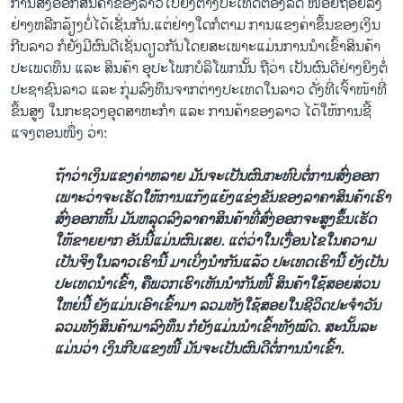
ການ​ສົ່ງ​ອອກ​ສິນຄ້າ​ຂອງ​ລາວໄປ​ຍັງ​ຕ່າງປະ​ເທດຕ້ອງ​ລົດ ໜ້ອຍຖອຍ​ລົງ​
ຢ່າງ​ຫລີກ​ລ້ຽງບໍ່​ໄດ້​ເຊັ່ນ​ກັນ. ​ແຕ່​ຢ່າງ​ໃດ​ກໍ​ຕາມ ການ​ແຂງ​ຄ່າຂຶ້ນຂອງ​ເງິນ​
ກີບ​ລາວ ກໍ​ຍັງ​ມີ​ຜົນ​ດີ​ເຊັ່ນ​ດຽວກັນ ​ໂດຍ​ສະ​ເພາະ​ແມ່ນ​ການ​ນຳ​ເຂົ້າສິນຄ້າ
ປະ​ເພດ​ທຶນ ​ແລະ ສິນຄ້າ ອຸປະ​ໂພ​ກບໍລິ​ໂພ​ກນັ້ນ ຖື​ວ່າ ​ເປັນ​ຜົນ​ດີ​ຢ່າງ​ຍິງຕໍ່
ປະຊາຊົນ​ລາວ ​ແລະ ກຸ່ມ​ລົງ​ທຶນ​ຈາກ​ຕ່າງປະ​ເທດ​ໃນ​ລາວ ດັ່ງ​ທີ່​ເຈົ້າໜ້າທີ່​
ຂຶ້ນສູງ ​ໃນ​ກະຊວງ​ອຸດສາຫະກຳ ​ແລະ ການ​ຄ້າ​ຂອງ​ລາວ ​ໄດ້​ໃຫ້ການ​ຊີ້​
ແຈງ​ຕອນໜຶ່ງ ວ່າ:
ຖ້າວ່າ​ເງິນ​ແຂງ​ຄ່າ​ຫລາຍ ມັນ​ຈະ​ເປັນ​ຜົນກະທົບ​ຕໍ່ການ​ສົ່ງອອກ ​
ເພາະ​ວ່າ​ຈະ​ເຮັດ​ໃຫ້ການ​ແກ້ງແຍ້​ງແຂ່ງຂັນ​ຂອງ​ລາຄາ​ສິນຄ້າເຮົາ
ສົ່ງ​ອອກຫັ້ນ ມັນ​ຫລຸດ​ລົງ​ລາຄາ​ສິນຄ້າ​ທີ່ສົ່ງ​ອອກ​ຈະ​ສູງ​ຂຶ້ນ ​ເຮັດ​
ໃຫ້ຂາຍ​ຍາກ ​ອັນນີ້​ແມ່ນ​ຜົນ​ເສຍ. ​ແຕ່​ວ່າ​ໃນເງື່ອນໄຂໃນຄວາມ​
ເປັນ​ຈິງ​ໃນ​ລາວເຮົານີ້ ມາ​ເບິ່ງນຳ​ກັນ​ແລ້ວ ປະ​ເທດ​ເຮົາ​ນີ້ ຍັງ​ເປັນ
ປະ​ເທດນຳ​ເຂົ້າ, ຄື​ພວກ​ເຮົາ​ເຫັນ​ນຳ​ກັນໜີ້ ສິນຄ້າ​ໃຊ້​ສອຍສ່ວນ​
ໃຫຍ່​ນີ້ ຍັງ​ແມ່ນ​ເອົາ​ເຂົ້າມາ ລວມທັງໃຊ້​ສອຍ​ໃນຊີວິດ​ປະຈຳ​ວັນ
ລວມທັງ​ສິນຄ້າ​ມາລົງທຶນ ກໍ​ຍັງແມ່ນ​ນຳ​ເຂົ້າທັງໝົດ. ສະນັ້ນລະ​
ແມ່ນ​ວ່າ ​ເງິນ​ກີບ​ແຂງ​ໜີ້ ມັນ​ຈະ​ເປັນ​ຜົນດີ​ຕໍ່ການ​ນຳ​ເຂົ້າ.