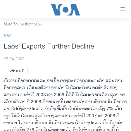
ລິ້ງ
ສຳຫລັບ
ເຂົ້າ
ວັນອາທິດ, 09 ສິງຫາ 2026
ຫາ
ໂຮມເພຈ
ຂ່າວ
ຂ້າມ
ລາວ
Laos' Exports Further Decline
ຂ້າມ
ອາເມຣິກາ
ຂ້າມ
25,04,2009
ໄປ
ການເລືອກຕັ້ງ ປະທານາທີບໍດີ ສະຫະລັດ 2024
ຫາ
ແຊຣ໌
ຂ່າວ​ຈີນ
ຊອກ
ກົມ​ການ​ຄ້າ​ຂາ​ອອກ ​ແລະ ຂາ​ເຂົ້າ ຂອງ​ກະຊວງ​ອຸດສະ​ຫະກຳ ​ແລະ ການ​
ຄົ້ນ
ໂລກ
ຄ້າ​ຂອງ​ລາວ ​ໄດ້ສະ​ເໜີລາຍ​ງານ​ວ່າ ​ໃນ​ໄລຍະ​ໄຕຣມາດ​ທຳ​ອິດຂອງ​
ເອເຊຍ
ແຜນການ​ປະຈຳ​ປີ 2008 ຫາ 2009 ນີ້​ກໍ​ຄື ​ໃນ​ໄລຍະ​ຈາກ​ເດືອນ​ຕຸລາ ຫາ ​
ເດືອນ​ທັນວາ ປີ 2008 ທີ່​ຜ່ານ​ມານັ້ນ ສະພາບ​ວ່າການ​ສົ່ງ​ອອກ​ສິນຄ້າ​ຂອງ​
ອິດສະຫຼະພາບດ້ານການຂ່າວ
ລາວໄປ​ຍັງ​ຕ່າງປະ​ເທດ ຍັງ​ຄົງ​ເພີ້ມຂຶ້ນ​ໃນ​ອັດຕາສະ​ເລ່ຍເຖິງ 7% ​ເມື່ອ​
ຊີວິດຊາວລາວ
ທຽບ​ໃສ່​ໃນ​ໄລຍະ​ດຽວກັນຂອງແຜນການ​ປະຈຳ​ປີ 2007 ຫາ 2008 ທີ່​
ຜ່ານ​ມາ ​ໂດຍການ​ສົ່ງ​ອອກ​ສິນຄ້າ​ຂອງ​ລາວ​ໄປ​ຕ່າງປະ​ເທດ​ນັ້ນ ມີ​ມູນ​ຄ່າ​
ຊຸມຊົນຊາວລາວ
ລວມກັນ​ເຖິງ 276 ລ້ານ​ໂດ​ລ້າ​ສະຫະລັດ ຊຶ່ງ​ໃນ​ຈຳນວນ​ດັ່ງ ກ່າວ​ນີ້ ກໍ​