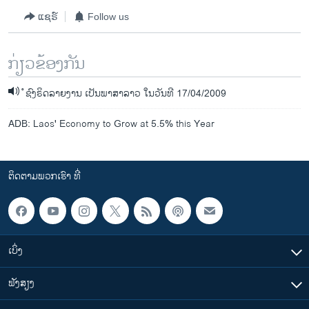
ແຊຣ໌
Follow us
ກ່ຽວຂ້ອງກັນ
ໍຊົງຣິດລາຍງານ ເປັນພາສາລາວ ໃນວັນທີ 17/04/2009
ADB: Laos' Economy to Grow at 5.5% this Year
ຕິດຕາມພວກເຮົາ ທີ່
ເບິ່ງ
ຟັງສຽງ