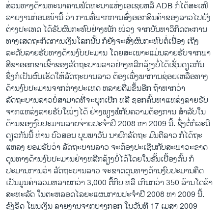
ສ່ວນ​ທາງ​ດ້ານ​ທະນາຄານ​ພັດທະນາ​ແຫ່ງເອ​ເຊຍ ​ຫລື ADB ກໍ​ໄດ້​ສະ​ເໜີ
ລາຍ​ງານ​ກ່ອນໜ້ານີ້ ວ່າ ການ​ທີ່​ພາກ​ການ​ສົ່ງ​ອອກ​ສິນຄ້າ​ຂອງ​ລາວໄປ​ຍັງ​
ຕ່າງປະ​ເທດ ​ໄດ້​ຮັບ​ຜົນກະທົບ​ຢ່າງໜັກ ໜ່ວງ ຈາກ​ບັນຫາ​ວິ​ກິດ​ຕະການ​
ທາງ​ເສດ​ຖະ​ກິດ​ການ​ເງິນ​ໂລກ​ນັ້ນ ກໍ​ຍັງ​ຈະ​ສົ່ງ​ຜົນ​ກະທົບ​ຕໍ່​ເນື່ອງ ​ເຖິງ​
ລະດັບ​ລາຍ​ຮັບ​ທາງ​ດ້ານງົບປະມານ ​ໂດຍ​ສະ​ເພາະ​ແມ່ນ​ລາຍ​ຮັບ​ຈາກ​ພາ​
ສີ​ຂາ​ອອກ​ຂາ​ເຂົ້າຂອງ​ລັດຖະບານ​ລາວ​ຢ່າງ​ຫລີກ​ລ້ຽງບໍ່​ໄດ້​ເຊັ່ນດຽວກັນ
ຊຶ່ງ​ກໍ​ເປັນ​ຜົນ​ເຮັດ​ໃຫ້​ລັດຖະບານ​ລາວ ຕ້ອງ​ເພິ່ງ​ພາ​ການ​ຊ່ອຍ​ເຫລືອ​ທາງ​
ດ້ານ​ງົບປະມານ​ຈາກ​ຕ່າງປະ​ເທດ ຫລາຍ​ຕື່ມ​ຂຶ້ນອີກ ຖ້າ​ຫາກ​ວ່າ​
ລັດຖະບານ​ລາວ​ບໍ່ສາມາດ​ທີ່​ຈະ​ບຸກ​ເບີກ ຫລື ຊອກຄົ້ນຫາ​ແຫລ່ງ​ລາຍ​ຮັບ
ຈາກແຫລ່ງ​ລາຍ​ຮັບ​ໃໝ່ໆ​ໄດ້ ຢ່າງ​ພຽງພໍ​ກັບ​ຄວາມ​ຕ້ອງການ ສຳລັບ​ໃນ​
ດ້ານ​ຂອງ​ງົບປະມານ​ລາຍ​ຈ່າຍປະຈຳ​ປີ 2008 ຫາ 2009 ນີ້. ຊຶ່ງ​ຕໍ່ກໍລະນີ​
ດຽວກັນນີ້ ທ່ານ ບົວ​ສອນ ບຸບພາ​ວັນ ນາ​ຍົກ​ລັດຖະ ມົນຕີລາວ ກໍ​ໄດ້​ຖະ​
ແຫລ​ງ ຍອມຮັບ​ວ່າ ລັດຖະບານ​ລາວ ຈະ​ຕ້ອງ​ປະ​ເຊີນ​ກັບ​ສະພາ​ວະຂາດ​
ດຸນ​ທາງ​ດ້ານ​ງົບປະມານ​ຢ່າງ​ຫລີກ​ລ້ຽງບໍ່​ໄດ້ ​ໂດຍ​ໃນ​ຂັ້ນ​ເບື້ອງຕົ້ນ ກໍ​
ປະມານ​ການ​ວ່າ ລັດຖະບານ​ລາວ ຈະ​ຂາດ​ດຸນ​ທາງ​ດ້ານ​ງົບປະມານ​ຄຶດ​
ເປັນມູນ​ຄ່າ​ລວມຫລາຍ​ກວ່າ 3,000 ຕື້ກີບ ຫລື ​ເກີນ​ກວ່າ 350 ລ້ານ​ໂດ​ລ້າ​
ສະຫະລັດ ​ໃນ​ຕະຫລອດ​ໄລຍະ​ແຜນການ​ປະຈຳ​ປີ 2008 ຫາ 2009 ນີ້.
ຊົງຣິດ ໂພນເງິນ ລາຍ​ງານ​ຈາກ​ບາງ​ກອກ ໃນວັນທີ 17 ເມສາ 2009