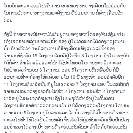
ໂດຍ​ອິດ​ສະລະ ລວມ​ໄປ​ເຖິງການ ສະ​ແຫວ​ງ ຫາ​ທາງ​ເລືອກ​ໃໝ່ຮ່ວມ​ກັນ ​
ໃນ​ການ​ພັດທະນາ​ທາງ​ດ້ານ​ພະລັງງານ ທີ່​ບໍ່​ແມ່ນ​ການ ກໍ່ສ້າງ​ເຂື່ອນ​ອີກ​
ດ້ວຍ.
ທັງນີ້ ຖ້າ​ຫາກ​ຈະ​ນັບ​ຈາກ​ມົນ​ທົນ​ຢູ່ຕາມທາງ​ພາກ​ໃຕ້​ຂອງ​ຈີນ ລົງ​ມາ​ຈົນ​
ເຖິງ​ເຂດ​ສາມ​ຫລ່ຽມ​ປາກ​ແມ່ນ້ຳ ຂອງ ຢູ່​ໃນ​ເຂດ​ພາກໃຕ້​ຂອງຫ​ວຽດນາມ​
ນັ້ນ ກໍ​ປະກົດ​ວ່າ ຈະ​ມີ​ແຜນການ​ກໍ່ສ້າງ​ເຄື່ອນ​ເທິງແນວ​ແມ່ນ້ຳຂອງ
ຈຳນວນ​ທັງໝົດ 19 ໂຄງການ ​ໂດຍ​ມີ​ຢູ່​ໃນ​ຈີນ 8 ​ໂຄງ ການ ຊຶ່ງ​ໃນ​ປະຈຸ​ບັນ
​ໄດ້​ກໍ່ສ້າງ​ສຳເລັດແລ້ວ ​ແລະກໍ​ນຳ​ໃຊ້​ປະ​ໂຫຍ​ດ​ໃນ​ການ​ຜະຫລິດ​ກະ​ແສ​
ໄຟຟ້າ​ແລ້ວຈຳນວນ​ 3 ​ໂຄງການ, ສ່ວນ 5 ​ໂຄງ ການ​ທີ່​ເຫລືອ​ນັ້ນ ກໍ​ມີ​
ແຜນການ​ທີ່ຈະ​ກໍ່ສ້າງ​ໃຫ້​ແລ້ວ​ພາຍ​ໃນ 10 ປີ ຂ້າງໜ້າ. ສ່ວນ​ສຳລັບອີກ
11 ໂຄງການທີ່ເຫລືອ​ນັ້ນ ກໍ​ຢູ່​ໃນ​ເຂດລາວ 7 ໂຄງການ ແລະ ​ໃນ​ເຂດ​ຕິດຕໍ່
ຊາຍແດນ​ລະຫວ່າງ​ລາວ​ກັບ​ໄທ​ອີກ 2 ໂຄງ ການ ​ແລະອີກ 2 ໂຄງການ​ທີ່
ເຫລືອ ຢູ່​ໃນ​ປະ​ເທດ​ກຳປູ​ເຈຍ ຊຶ່ງ​ໃນ​ປະຈຸ​ບັນກຳລັງ​ຢູ່​ໃນ​ຂັ້ນຕອນ
ໂຄງການ ​ສຶກສາ​ສຳ​ຫລວດ​ຄວາມ​ເປັນ​ໄປ​ໄດ້​ຂອງ​ແຕ່ລະ​ໂຄງການ ​ໂດຍ​ສະ​
ເພາະ​ແມ່ນ 9 ​ໂຄງການ​ຢູ່​ໃນ​ລາວແລະ ໄທນັ້ນ ຕ່າງ​ກໍ​ມີ​ເປົ້າໝາຍທີ່​ຈະ​ຂາຍ​
ກະ​ແສ​ໄຟຟ້າ​ໃຫ້​ໄທ​ເປັນ​ດ້ານ​ຫລັກ ຈຶ່ງ​ເຮັດ​ໃຫ້​ກຸ່ມ​ພັນທະ​ມິດ​ເພື່ອ​ປົກ​ປ້ອງ​
ແມ່ນ້ຳຂອງ ​ໄດ້​ວາງ​ເປົ້າ ໝາຍທີ່​ຈະ​ຮ່ວມ​ກັນ​ລົນ​ນະ​ລົງ​ ໃຫ້​ຄົນ​ໄທ​ຮ່ວມ​ກັນ​