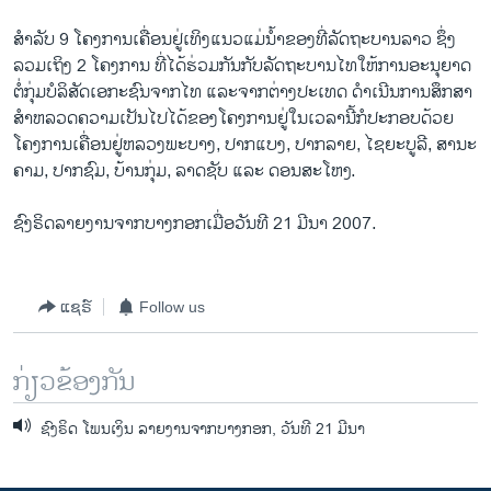
​ສຳລັບ 9 ​ໂຄງການ​ເຄື່ອນ​ຢູ່​ເທິງ​ແນວ​ແມ່ນ້ຳຂອງທີ່​ລັດຖະບານ​ລາວ ຊຶ່ງ​
ລວມ​ເຖິງ 2 ໂຄງການ ທີ່​ໄດ້​ຮ່ວມ​ກັນ​ກັບ​ລັດຖະບານ​ໄທ ​ໃຫ້ການ​ອະນຸຍາດ​
ຕໍ່ກຸ່ມ​ບໍລິສັດເອກະ​ຊົນ​ຈາກ​ໄທ ​ແລະຈາກ​ຕ່າງປະ​ເທດ ດຳ​ເນີນ​ການ​ສຶກສາ​
ສຳ​ຫລວດ​ຄວາມ​ເປັນ​ໄປ​ໄດ້​ຂອງໂຄງການ​ຢູ່​ໃນ​ເວລາ​ນີ້ກໍ​ປະກອບ​ດ້ວຍ ​
ໂຄງການ​ເຄື່ອນ​ຢູ່​ຫລວງ​ພະ​ບາງ,​ ປາກ​ແບງ, ປາກ​ລາຍ, ໄຊ​ຍະ​ບູລີ, ສາ​ນະ​
ຄາມ, ປາກ​ຊົມ, ບ້ານ​ກຸ່ມ, ລາດ​ຊັບ ​ແລະ ດອນ​ສະ​ໂຫງ.
ຊົງຣິດລາຍ​ງານ​ຈາກ​ບາງກອກ ​ເມື່ອ​ວັນ​ທີ 21 ມີນາ 2007.
ແຊຣ໌
Follow us
ກ່ຽວຂ້ອງກັນ
ຊົງຣິດ ໂພນເງິນ ລາຍງານຈາກບາງກອກ, ວັນທີ 21 ມີນາ