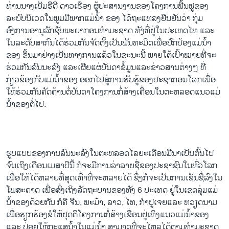
ທ່ານ​ນາງ ​ເປັມຣືດີ​ ດາວ​ເຣືອງ ​ຜູ້​ປະສານ​ງານ​ຂອງ​ໂຄງການ​ຟື້ນຟູ​ຂອງ​
ວິທະຍາສາດ-ເທັກໂນໂລຈີ
ລະບົບ​ນິ​ເວດ​ໃນພູມມີພາກ​ແມ່​ນ້ຳ ຂອງ ​ໄດ້​ຖະ​ແຫລ​ງຢືນຢັນ​ວ່າ ກຸ່ມ​
ທຸລະກິດ
ອົງການ​ອານຸລັກ​ຊັບພະ​ຍາກ​ອນທຳ​ມະ​ຊາດ ທັງ​ທີ່ຢູ່​ໃນ​ປະ​ເທດ​ໄທ ​ແລະ ​
ໃນ​ລະດັບ​ສາ​ກົນ ​ໄດ້​ຮ່ວມ​ກັນ​ຈັດຕັ້ງ​ເປັນ​ພັນທະ​ມິດເພື່ອ​ປົກ​ປ້ອງ​ແມ່ນ້ຳ
ພາສາອັງກິດ
ຂອງ ຂຶ້ນມາ​ຢ່າງ​ເປັນ​ທາງ​ການ​ແລ້ວ​ໃນ​ຂະນະ​ນີ້ ພາຍ​ໃຕ້ເ​ປົ້າໝາຍທີ່​ຈະ​
ວີດີໂອ
ຮ່ວມ​ກັນ​ລົນ​ນະ​ລົງ ​ແລະເຜີຍ​ແຜ່​ບັນດາ​ຂໍ້​ມູນ ​ແລະຂ່າວສານ​ຕ່າງໆ ທີ່​
ກ່ຽວຂ້ອງ​ກັບ​ແມ່ນ້ຳຂອງ ອອກ​ໄປ​ສູ່​ການ​ຮັບ​ຮູ້​ຂອງ​ປະຊາກອນ​ໂລກ ​ເພື່ອ​
ສຽງ
ໃຫ້​ຮ່ວມ​ກັນ​ຄັດ​ຄ້ານ​ຕໍ່ບັນດາ​ໂຄງການ​ກໍ່ສ້າງ​ເຄື່ອນ​ໃນ​ຕະຫລອດແນວ​ແມ່
ລາຍການກະຈາຍສຽງ
ນ້ຳຂອງຕໍ່​ໄປ.
ຕິດຕາມພວກເຮົາ ທີ່
ລາຍງານ
ຮູບ​ແບບ​ຂອງ​ການ​ລົນ​ນະ​ລົງ​ໃນ​ຕະຫລອດ​ໄລຍະ​ເດືອນ​ມີນາເປັນຕົ້ນ​ໄປ​
ພາສາຕ່າງໆ
ຈົນ ​ເຖິງ​ເດືອນເມສາປີນີ້ ກໍ​ຈະ​ມີ​ການ​ລ່າ​ລາຍ​ຊື່​ຂອງ​ປະຊາຊົນໃນ​ທົ່ວ​ໂລກ ​
ເພື່ອ​ໃຫ້​ໄດ້​ຫລາຍ​ທີ່​ສຸດ​ເທົ່າ​ທີ່​ຈະ​ຫລາຍ​ໄດ້ ຊຶ່ງ​ກໍ​ຈະ​ເປັນ​ການ​ເຊັນ​ຊື່ລົງ​ໃນ
ໂພສະຄາດ ​ເພື່ອ​ສົ່ງເຖິງ​ລັດຖະບານ​ຂອງ​ທັງ 6 ປະ​ເທດ ຢູ່​ໃນເຂດ​ລຸ່ມ​ແມ່
ນ້ຳຂອງ​ດ້ວຍ​ກັນ ກໍ​ຄື ຈີນ, ພະມ້າ, ລາວ, ​ໄທ, ກຳປູເຈຍ ​ແລະ ຫວຽດນາມ ​
ເພື່ອ​ຮຽກຮ້ອງ​ຂໍ​ໃຫ້​ຢຸດຕິ​ໂຄງການ​ກໍ່ສ້າງ​ເຂື່ອນ​ຢູ່​ເທິງ​ແນວ​ແມ່ນ້ຳຂອງ ​
ແລະ ປ່ອຍ​ໃຫ້​ກະ​ແສນ້ຳ​ໃນ​ແມ່ນໍ້າ ສາມາດ​ທີ່​ຈະ​ໄຫລ​ໄດ້​ຕາມ​ທຳ​ມະ​ຊາດ​