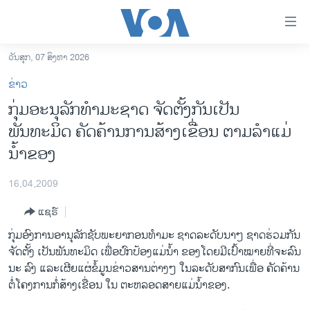
ລິ້ງ
ສຳຫລັບ
ເຂົ້າ
ວັນສຸກ, 07 ສິງຫາ 2026
ຫາ
ໂຮມເພຈ
ຂ່າວ
ຂ້າມ
ລາວ
ກຸ່ມອະນຸລັກທຳມະຊາດ ຈັດຕັ້ງກັນເປັນ
ຂ້າມ
ອາເມຣິກາ
ພັນທະມິດ ຄັດຄ້ານການສ້າງເຂື່ອນ ຕາມລຳແມ່
ຂ້າມ
ໄປ
ການເລືອກຕັ້ງ ປະທານາທີບໍດີ ສະຫະລັດ 2024
ນ້ຳຂອງ
ຫາ
ຂ່າວ​ຈີນ
ຊອກ
16,04,2009
ຄົ້ນ
ໂລກ
ແຊຣ໌
ເອເຊຍ
ກຸ່ມອົງ​ການອານຸລັກຊັບພະຍາກອນທຳມະ ຊາດລະດັບນາໆ ຊາດຮ່ວມກັນ
ອິດສະຫຼະພາບດ້ານການຂ່າວ
ຈັດຕັ້ງ ເປັນພັນທະມິດ ເພື່ອປົກປ້ອງແມ່ນ້ຳ ຂອງໂດຍມີເປົ້າໝາຍທີ່ຈະລົນ
ນະ ລົງ ແລະເຜີຍແຜ່ຂໍ້ມູນຂ່າວສານຕ່າງໆ ໃນລະດັບສາກົນເພື່ອ ຄັດຄ້ານ
ຊີວິດຊາວລາວ
ຕໍ່ໂຄງການກໍ່ສ້າງເຂື່ອນ ໃນ ຕະຫລອດສາຍແມ່ນ້ຳຂອງ.
ຊຸມຊົນຊາວລາວ