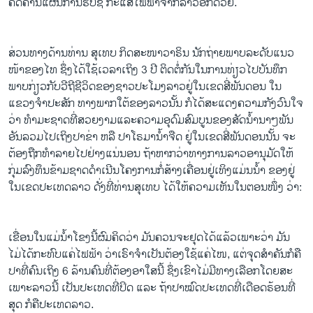
ຄັດຄ້ານ​ແຜນການ​ຮັບ​ຊື້ ກະ​ແສ​ໄຟຟ້າ​ຈາກ​ລາວ​ອີກ​ດ້ວຍ.
ສ່ວນ​ທາງ​ດ້ານ​ ທ່ານ ສຸເທບ ກິ​ດສະໜາວາຣິ​ນ ນັກຖ່າ​ຍພາບ​ລະດັບ​ແນວ
ໜ້າຂອງ​ໄທ ຊຶ່ງ​ໄດ້​ໃຊ້​ເວລາ​ເຖິງ 3 ປີ ຕິດຕໍ່ກັນ ​ໃນ​ການທ່ຽວ​ໄປ​ບັນທຶກ​
ພາບ​ກ່ຽວກັບ​ວີ​ຖີຊີວິດ​ຂອງ​ຊາວ​ປະ​ໂມງລາວ​ຢູ່​ໃນ​ ເຂດສີ່ພັນ​ດອນ ​ໃນ​
ແຂວງ​ຈຳ​ປະ​ສັກ ທາງ​ພາກ​ໃຕ້​ຂອງ​ລາວ​ນັ້ນ ກໍ​ໄດ້​ສະ​ແດງ​ຄວາມ​ກັງວົນ​ໃຈ​
ວ່າ ທຳ​ມະ​ຊາດ​ທີ່​ສວຍ​ງາມ ​ແລະຄວາມ​ອຸດົມສົມບູນຂອງ​ສັດ​ນ້ຳນາໆພັນ
ອັນ​ລວມ​ໄປ​ເຖິງ​ປາ​ຂ່າ ຫລື ປາ​ໂຣມາ​ນ້ຳຈືດ ຢູ່​ໃນ​ເຂດ​ສີ່ພັນ​ດອນ​ນັ້ນ ຈະ
ຕ້ອງ​ຖືກ​ທຳລາຍ​ໄປ​ຢ່າງ​ແນ່ນອນ ຖ້າ​ຫາກ​ວ່າ​ທາງ​ການ​ລາວອານຸມັດ​ໃຫ້​
ກຸ່ມ​ລົງ​ທຶນ​ຂ້າມ​ຊາດ​ດຳ​ເນີນ​ ໂຄງການ​ກໍ່ສ້າງ​ເຄື່ອນ​ຢູ່​ເທິງ​ແມ່ນນ້ຳ ຂອງຢູ່​
ໃນ​ເຂດ​ປະ​ເທດ​ລາວ ດັ່ງ​ທີ່​ທ່ານສຸເທບ ​ໄດ້​ໃຫ້​ຄວາມ​ເຫັນ​ໃນ​ຕອນໜຶ່ງ ວ່າ:
ເຂື່ອນໃນແມ່ນ້ຳໂຂງນີ້​ ຜົມຄິດວ່າ ມັນ​ຄວນຈະ​ຢຸດໄ​ດ້​ແລ້ວເພາະວ່າ ມັນ​
ໄມ່ໄດ້ກະທົບ​ແຄ່​ໄຟຟ້າ​ ວ່າ​ເຣົາຈຳ​ເປັນ​ຕ້ອງ​ໃຊ້​ແຄ່ໄໜ, ​ແຕ່ຈຸດ​ສຳ​ຄັນ​ກໍຄື
ປາ​ທີ່ຄົນ​ເຖິງ 6 ລ້ານຄົນທີ່ຕ້ອງອາ​ໃສ​ນີ້ ຊຶ່ງເຂົາ​ໄມ່ມີ​ທາງເລືອກໂດຍ​ສະ​
ເພາະ​ລາວ​ນີ້ ​ເປັນ​ປະ​ເທດ​ທີ່​ປິດ ແລະ ຖ້າປາໝົດປະເທດ​ທີ່​ເດືອດຣ້ອນທີ່​
ສຸດ​ ກໍ​ຄືປະ​ເທດ​ລາວ.