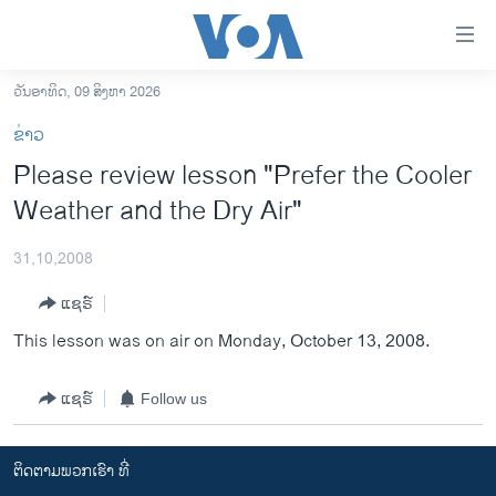
ລິ້ງ
ສຳຫລັບ
ເຂົ້າ
ວັນອາທິດ, 09 ສິງຫາ 2026
ຫາ
ໂຮມເພຈ
ຂ່າວ
ຂ້າມ
ລາວ
Please review lesson "Prefer the Cooler
ຂ້າມ
ອາເມຣິກາ
Weather and the Dry Air"
ຂ້າມ
ໄປ
ການເລືອກຕັ້ງ ປະທານາທີບໍດີ ສະຫະລັດ 2024
ຫາ
31,10,2008
ຂ່າວ​ຈີນ
ຊອກ
ແຊຣ໌
ຄົ້ນ
ໂລກ
This lesson was on air on Monday, October 13, 2008.
ເອເຊຍ
ອິດສະຫຼະພາບດ້ານການຂ່າວ
ແຊຣ໌
Follow us
ຊີວິດຊາວລາວ
ຕິດຕາມພວກເຮົາ ທີ່
ຊຸມຊົນຊາວລາວ