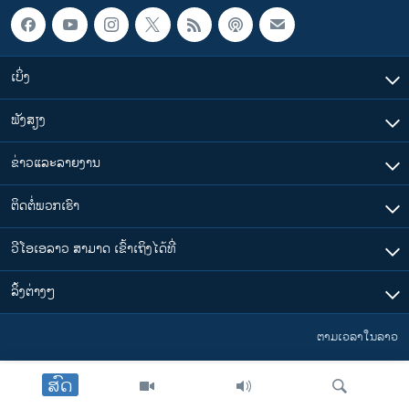
ວິທະຍາສາດ-ເທັກໂນໂລຈີ
ທຸລະກິດ
ເບິ່ງ
ພາສາອັງກິດ
ວີດີໂອ
ຟັງສຽງ
ສຽງ
ຂ່າວແລະລາຍງານ
ລາຍການກະຈາຍສຽງ
ຕິດຕາມພວກເຮົາ ທີ່
ຕິດຕໍ່ພວກເຮົາ
ລາຍງານ
ວີໂອເອລາວ ສາມາດ ເຂົ້າເຖິງໄດ້ທີ່
ພາສາຕ່າງໆ
​ລິ້ງ​ຕ່າງໆ
ຕາມເວລາໃນລາວ
ສົດ