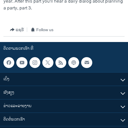
year. After this part you'll hear a daily dialog about planning
ວິທະຍາສາດ-ເທັກໂນໂລຈີ
a party, part 3.
ທຸລະກິດ
ພາສາອັງກິດ
ແຊຣ໌
Follow us
ວີດີໂອ
ສຽງ
ຕິດຕາມພວກເຮົາ ທີ່
ລາຍການກະຈາຍສຽງ
ຕິດຕາມພວກເຮົາ ທີ່
ລາຍງານ
ເບິ່ງ
ພາສາຕ່າງໆ
ຟັງສຽງ
ຂ່າວແລະລາຍງານ
ຕິດຕໍ່ພວກເຮົາ