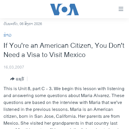
ລິ້ງ
ສຳຫລັບ
ເຂົ້າ
ວັນພະຫັດ, 06 ສິງຫາ 2026
ຫາ
ໂຮມເພຈ
ຂ່າວ
ຂ້າມ
ລາວ
If You're an American Citizen, You Don't
ຂ້າມ
ອາເມຣິກາ
Need a Visa to Visit Mexico
ຂ້າມ
ໄປ
ການເລືອກຕັ້ງ ປະທານາທີບໍດີ ສະຫະລັດ 2024
ຫາ
16,03,2007
ຂ່າວ​ຈີນ
ຊອກ
ແຊຣ໌
ຄົ້ນ
ໂລກ
This is Unit 8, part C - 3. We begin this lesson with listening
ເອເຊຍ
and answering some questions about Maria Alvarez. These
questions are based on the interview with Maria that we've
ອິດສະຫຼະພາບດ້ານການຂ່າວ
listened in the previous lessons. Maria is an American
ຊີວິດຊາວລາວ
citizen, born in San Jose, California. Her parents are from
Mexico. She visited her grandparents in that country last
ຊຸມຊົນຊາວລາວ