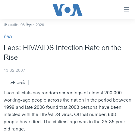
ລິ້ງ
ສຳຫລັບ
ເຂົ້າ
ວັນພະຫັດ, 06 ສິງຫາ 2026
ຫາ
ໂຮມເພຈ
ຂ່າວ
ຂ້າມ
ລາວ
Laos: HIV/AIDS Infection Rate on the
ຂ້າມ
ອາເມຣິກາ
Rise
ຂ້າມ
ໄປ
ການເລືອກຕັ້ງ ປະທານາທີບໍດີ ສະຫະລັດ 2024
ຫາ
13,02,2007
ຂ່າວ​ຈີນ
ຊອກ
ແຊຣ໌
ຄົ້ນ
ໂລກ
Laos officials say random screenings of almost 200,000
ເອເຊຍ
working-age people across the nation in the period between
1999 and late 2006 found that 2003 persons have been
ອິດສະຫຼະພາບດ້ານການຂ່າວ
infected with the HIV/AIDS virus. Of that number, 688
ຊີວິດຊາວລາວ
people have died. The victims' age was in the 25-35 year-
old range.
ຊຸມຊົນຊາວລາວ