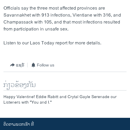
ວິທະຍາສາດ-ເທັກໂນໂລຈີ
Officials say the three most affected provinces are
Savannakhet with 913 infections, Vientiane with 316, and
ທຸລະກິດ
Champassack with 105, and that most infections resulted
ພາສາອັງກິດ
from participation in unsafe sex.
ວີດີໂອ
Listen to our Laos Today report for more details.
ສຽງ
ລາຍການກະຈາຍສຽງ
ຕິດຕາມພວກເຮົາ ທີ່
ແຊຣ໌
Follow us
ລາຍງານ
ກ່ຽວຂ້ອງກັນ
ພາສາຕ່າງໆ
Happy Valentine! Eddie Rabitt and Crytal Gayle Serenade our
Listeners with "You and I."
ຕິດຕາມພວກເຮົາ ທີ່