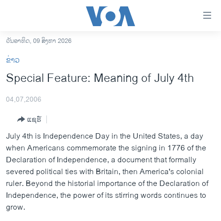
ລິ້ງ
ສຳຫລັບ
ເຂົ້າ
ວັນອາທິດ, 09 ສິງຫາ 2026
ຫາ
ໂຮມເພຈ
ຂ່າວ
ຂ້າມ
ລາວ
Special Feature: Meaning of July 4th
ຂ້າມ
ອາເມຣິກາ
ຂ້າມ
04,07,2006
ໄປ
ການເລືອກຕັ້ງ ປະທານາທີບໍດີ ສະຫະລັດ 2024
ຫາ
ແຊຣ໌
ຂ່າວ​ຈີນ
ຊອກ
July 4th is Independence Day in the United States, a day
ຄົ້ນ
ໂລກ
when Americans commemorate the signing in 1776 of the
ເອເຊຍ
Declaration of Independence, a document that formally
severed political ties with Britain, then America's colonial
ອິດສະຫຼະພາບດ້ານການຂ່າວ
ruler. Beyond the historial importance of the Declaration of
ຊີວິດຊາວລາວ
Independence, the power of its stirring words continues to
grow.
ຊຸມຊົນຊາວລາວ