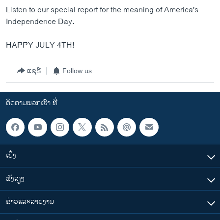
ວິທະຍາສາດ-ເທັກໂນໂລຈີ
Listen to our special report for the meaning of America's
Independence Day.
ທຸລະກິດ
ພາສາອັງກິດ
HAPPY JULY 4TH!
ວີດີໂອ
ແຊຣ໌
Follow us
ສຽງ
ລາຍການກະຈາຍສຽງ
ຕິດຕາມພວກເຮົາ ທີ່
ຕິດຕາມພວກເຮົາ ທີ່
ລາຍງານ
ພາສາຕ່າງໆ
ເບິ່ງ
ຟັງສຽງ
ຂ່າວແລະລາຍງານ