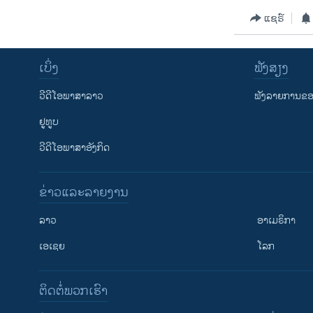
ວິທະຍາສາດ-ເທັກໂນໂລຈີ
ແຊຣ໌
ທຸລະກິດ
ພາສາອັງກິດ
ເບິ່ງ
ຟັງສຽງ
ວີດີໂອ
ວີດີໂອພາສາລາວ
ຟັງລາຍການຂອງ
ສຽງ
ຢູທູບ
ລາຍການກະຈາຍສຽງ
ວີດີໂອພາສາອັງກິດ
ລາຍງານ
ຂ່າວແລະລາຍງານ
ລາວ
ອາເມຣິກາ
ເອເຊຍ
ໂລກ
ຕິດຕໍ່ພວກເຮົາ