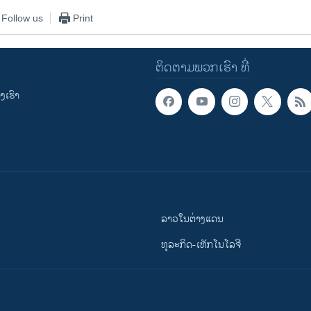
Follow us
Print
ຕິດຕາມພວກເຮົາ ທີ່
ເຮົາ
ລາວໃນຕ່າງແດນ
ທຸລະກິດ-ເທັກໂນໂລຈີ