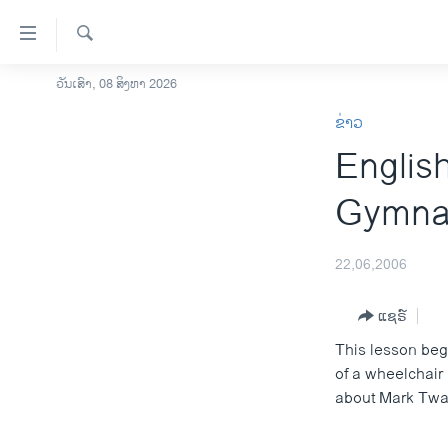
ລິ້ງ
ສຳຫລັບ
ເຂົ້າ
ຄົ້ນຫາ
ວັນເສົາ, 08 ສິງຫາ 2026
ໂຮມເພຈ
ຫາ
ຂ່າວ
ລາວ
ຂ້າມ
Englis
ຂ້າມ
ອາເມຣິກາ
ຂ້າມ
ການເລືອກຕັ້ງ ປະທານາທີບໍດີ ສະຫະລັດ
Gymnas
ໄປ
2024
ຫາ
ຂ່າວ​ຈີນ
ຊອກ
22,06,2006
ຄົ້ນ
ໂລກ
ແຊຣ໌
ເອເຊຍ
This lesson beg
ອິດສະຫຼະພາບດ້ານການຂ່າວ
of a wheelchair
ຊີວິດຊາວລາວ
about Mark Twai
ຊຸມຊົນຊາວລາວ