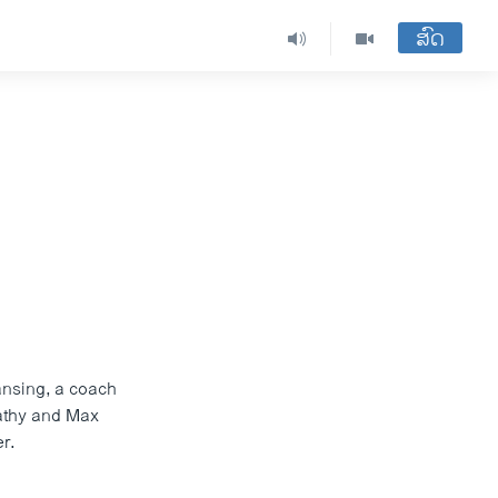
ສົດ
ansing, a coach
Kathy and Max
r.