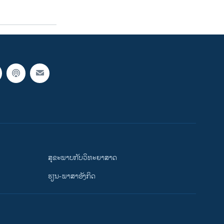
ສຸຂະພາບກັບວິທະຍາສາດ
ຮຽນ-ພາສາອັງກິດ