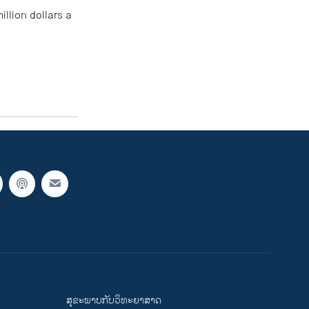
llion dollars a
ສຸຂະພາບກັບວິທະຍາສາດ