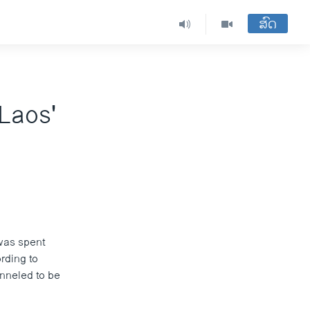
ສົດ
Laos'
 was spent
ording to
nneled to be