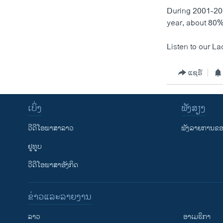
ວິທະຍາສາດ-ເທັກໂນໂລຈີ
During 2001-200
year, about 80%
ທຸລະກິດ
ພາສາອັງກິດ
Listen to our La
ວີດີໂອ
ແຊຣ໌
ສຽງ
ລາຍການກະຈາຍສຽງ
ເບິ່ງ
ຟັງສຽງ
ລາຍງານ
ວີດີໂອພາສາລາວ
ຟັງລາຍການຂອງ
ຢູທູບ
ວີດີໂອພາສາອັງກິດ
ຂ່າວແລະລາຍງານ
ລາວ
ອາເມຣິກາ