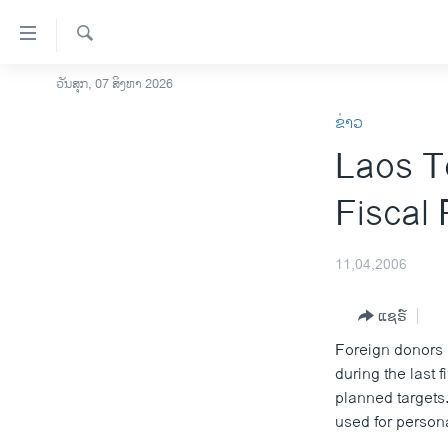
ລິ້ງ
ສຳຫລັບ
ເຂົ້າ
ຄົ້ນຫາ
ວັນສຸກ, 07 ສິງຫາ 2026
ໂຮມເພຈ
ຫາ
ຂ່າວ
ລາວ
ຂ້າມ
Laos T
ຂ້າມ
ອາເມຣິກາ
ຂ້າມ
ການເລືອກຕັ້ງ ປະທານາທີບໍດີ ສະຫະລັດ
Fiscal
ໄປ
2024
ຫາ
ຂ່າວ​ຈີນ
ຊອກ
11,04,2006
ຄົ້ນ
ໂລກ
ແຊຣ໌
ເອເຊຍ
Foreign donors e
ອິດສະຫຼະພາບດ້ານການຂ່າວ
during the last 
ຊີວິດຊາວລາວ
planned targets
used for persona
ຊຸມຊົນຊາວລາວ