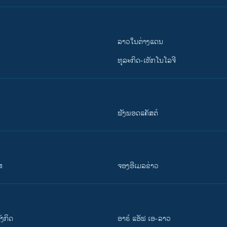
ລາວໃນຕ່າງແດນ
ທຸລະກິດ-ເທັກໂນໂລຈີ
ຟັງພອດແຄັສຕ໌
ສ
ຈອງອີເມລຂ່າວ
ັງ​ກິດ
ອາຣ໌ ແອັຟ ເອ-ລາວ