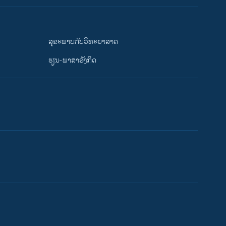
ສຸຂະພາບກັບວິທະຍາສາດ
ຮຽນ-ພາສາອັງກິດ