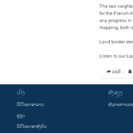
The two neighb
ວິທະຍາສາດ-ເທັກໂນໂລຈີ
for the French-
ທຸລະກິດ
any progress in 
mapping, both s
ພາສາອັງກິດ
ວີດີໂອ
Land border dem
ສຽງ
Listen to our La
ລາຍການກະຈາຍສຽງ
ລາຍງານ
ແຊຣ໌
ເບິ່ງ
ຟັງສຽງ
ວີດີໂອພາສາລາວ
ຟັງລາຍການຂອງ
ຢູທູບ
ວີດີໂອພາສາອັງກິດ