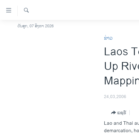
ລິ້ງ
ສຳຫລັບ
ເຂົ້າ
ຄົ້ນຫາ
ວັນສຸກ, 07 ສິງຫາ 2026
ໂຮມເພຈ
ຫາ
ຂ່າວ
ລາວ
ຂ້າມ
Laos T
ຂ້າມ
ອາເມຣິກາ
ຂ້າມ
ການເລືອກຕັ້ງ ປະທານາທີບໍດີ ສະຫະລັດ
Up Riv
ໄປ
2024
ຫາ
Mappi
ຂ່າວ​ຈີນ
ຊອກ
ຄົ້ນ
ໂລກ
24,03,2006
ເອເຊຍ
ອິດສະຫຼະພາບດ້ານການຂ່າວ
ແຊຣ໌
Lao and Thai au
ຊີວິດຊາວລາວ
demarcation, hop
ຊຸມຊົນຊາວລາວ