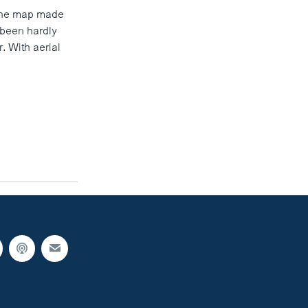
 the map made
 been hardly
. With aerial