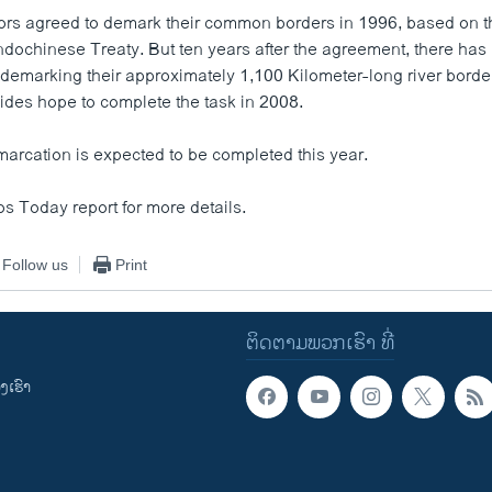
ors agreed to demark their common borders in 1996, based on
Indochinese Treaty. But ten years after the agreement, there has
demarking their approximately 1,100 Kilometer-long river border
ides hope to complete the task in 2008.
arcation is expected to be completed this year.
os Today report for more details.
Follow us
Print
ຕິດຕາມພວກເຮົາ ທີ່
ເຮົາ