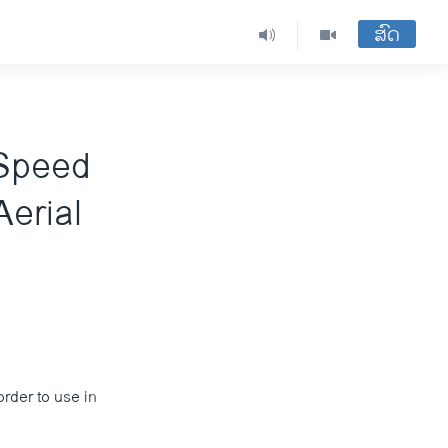
ສົດ
 Speed
erial
rder to use in