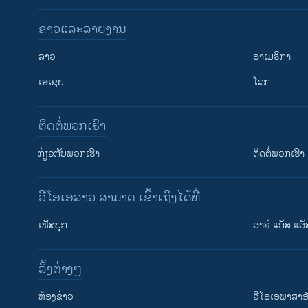
ຂ່າວແລະລາຍງານ
ລາວ
ອາເມຣິກາ
ເອເຊຍ
ໂລກ
ຕິດຕໍ່ພວກເຮົາ
ກ່ຽວກັບພວກເຮົາ
ຕິດຕໍ່ພວກເຮົາ
ວີໂອເອລາວ ສາມາດ ເຂົ້າເຖິງໄດ້ທີ່
ເຟັສບຸກ
ອາຣ໌ ແອັສ ແອັ
​ລິ້ງ​ຕ່າງໆ
ຕິດຕາມພວກເຮົາ ທີ່
​ຫ້ອງ​ຂ່າວ
ວີ​ໂອ​ເອ​ພາ​ສາ​ອ