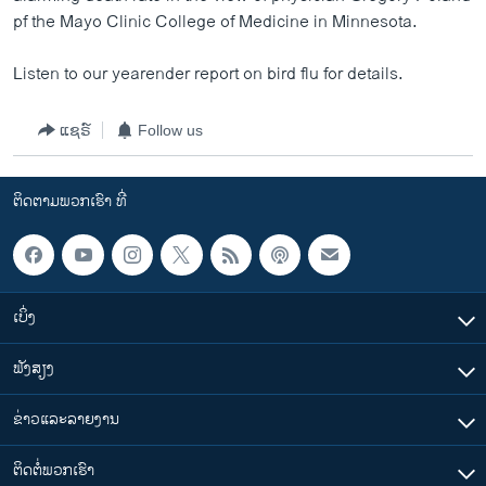
ວິທະຍາສາດ-ເທັກໂນໂລຈີ
pf the Mayo Clinic College of Medicine in Minnesota.
ທຸລະກິດ
Listen to our yearender report on bird flu for details.
ພາສາອັງກິດ
ວີດີໂອ
ແຊຣ໌
Follow us
ສຽງ
ຕິດຕາມພວກເຮົາ ທີ່
ລາຍການກະຈາຍສຽງ
ຕິດຕາມພວກເຮົາ ທີ່
ລາຍງານ
ເບິ່ງ
ພາສາຕ່າງໆ
ຟັງສຽງ
ຂ່າວແລະລາຍງານ
ຕິດຕໍ່ພວກເຮົາ