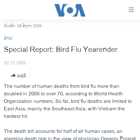
ລິ້ງ
ສຳຫລັບ
ເຂົ້າ
ວັນເສົາ, 08 ສິງຫາ 2026
ຫາ
ໂຮມເພຈ
ຂ່າວ
ຂ້າມ
ລາວ
Special Report: Bird Flu Yearender
ຂ້າມ
ອາເມຣິກາ
ຂ້າມ
30,12,2005
ໄປ
ການເລືອກຕັ້ງ ປະທານາທີບໍດີ ສະຫະລັດ 2024
ຫາ
ແຊຣ໌
ຂ່າວ​ຈີນ
ຊອກ
The number of human deaths from bird flu more than
ຄົ້ນ
ໂລກ
doubled in 2005 to over 70, according to World Health
ເອເຊຍ
Organization numbers. So far, bird flu deaths are limited to
East Asia, mainly the Southeast Asia, with Vietnam the
ອິດສະຫຼະພາບດ້ານການຂ່າວ
hardest hit.
ຊີວິດຊາວລາວ
The death toll accounts for half of all human cases, an
ຊຸມຊົນຊາວລາວ
alarming death rate in the view of physician Gregory Poland