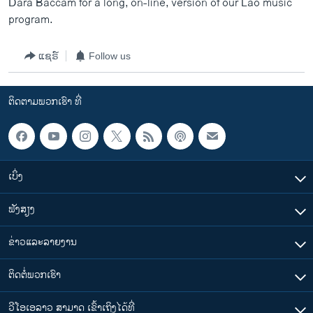
Dara Baccam for a long, on-line, version of our Lao music
ວິທະຍາສາດ-ເທັກໂນໂລຈີ
program.
ທຸລະກິດ
ແຊຣ໌
Follow us
ພາສາອັງກິດ
ວີດີໂອ
ຕິດຕາມພວກເຮົາ ທີ່
ສຽງ
ລາຍການກະຈາຍສຽງ
ຕິດຕາມພວກເຮົາ ທີ່
ລາຍງານ
ເບິ່ງ
ຟັງສຽງ
ພາສາຕ່າງໆ
ຂ່າວແລະລາຍງານ
ຕິດຕໍ່ພວກເຮົາ
ວີໂອເອລາວ ສາມາດ ເຂົ້າເຖິງໄດ້ທີ່