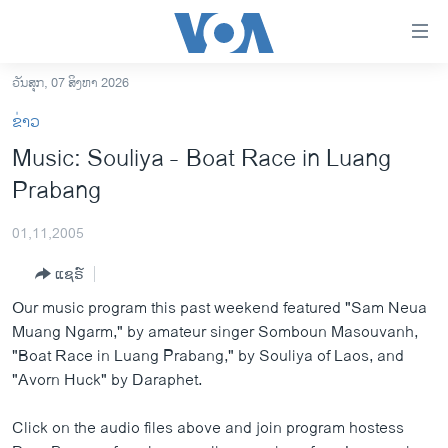
ລິ້ງ
ສຳຫລັບ
ເຂົ້າ
ວັນສຸກ, 07 ສິງຫາ 2026
ຫາ
ໂຮມເພຈ
ຂ່າວ
ຂ້າມ
ລາວ
Music: Souliya - Boat Race in Luang
ຂ້າມ
ອາເມຣິກາ
Prabang
ຂ້າມ
ໄປ
ການເລືອກຕັ້ງ ປະທານາທີບໍດີ ສະຫະລັດ 2024
ຫາ
01,11,2005
ຂ່າວ​ຈີນ
ຊອກ
ແຊຣ໌
ຄົ້ນ
ໂລກ
Our music program this past weekend featured "Sam Neua
ເອເຊຍ
Muang Ngarm," by amateur singer Somboun Masouvanh,
"Boat Race in Luang Prabang," by Souliya of Laos, and
ອິດສະຫຼະພາບດ້ານການຂ່າວ
"Avorn Huck" by Daraphet.
ຊີວິດຊາວລາວ
Click on the audio files above and join program hostess
ຊຸມຊົນຊາວລາວ