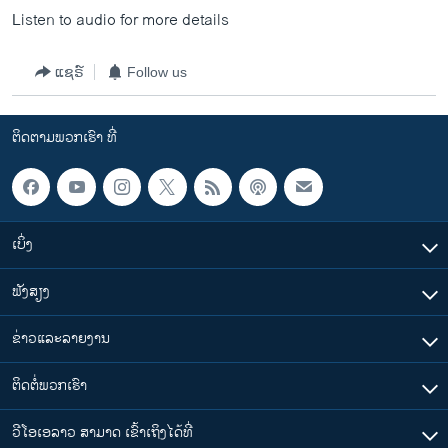
ວິທະຍາສາດ-ເທັກໂນໂລຈີ
Listen to audio for more details
ທຸລະກິດ
ແຊຣ໌
Follow us
ພາສາອັງກິດ
ວີດີໂອ
ຕິດຕາມພວກເຮົາ ທີ່
ສຽງ
ລາຍການກະຈາຍສຽງ
ຕິດຕາມພວກເຮົາ ທີ່
ລາຍງານ
ເບິ່ງ
ຟັງສຽງ
ພາສາຕ່າງໆ
ຂ່າວແລະລາຍງານ
ຕິດຕໍ່ພວກເຮົາ
ວີໂອເອລາວ ສາມາດ ເຂົ້າເຖິງໄດ້ທີ່