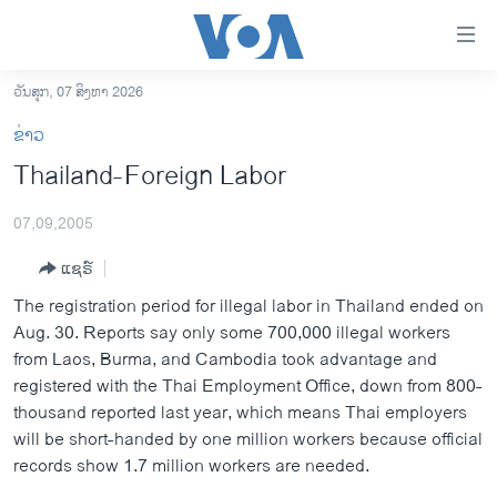
ລິ້ງ
ສຳຫລັບ
ເຂົ້າ
ວັນສຸກ, 07 ສິງຫາ 2026
ຫາ
ໂຮມເພຈ
ຂ່າວ
ຂ້າມ
ລາວ
Thailand-Foreign Labor
ຂ້າມ
ອາເມຣິກາ
ຂ້າມ
07,09,2005
ໄປ
ການເລືອກຕັ້ງ ປະທານາທີບໍດີ ສະຫະລັດ 2024
ຫາ
ແຊຣ໌
ຂ່າວ​ຈີນ
ຊອກ
The registration period for illegal labor in Thailand ended on
ຄົ້ນ
ໂລກ
Aug. 30. Reports say only some 700,000 illegal workers
ເອເຊຍ
from Laos, Burma, and Cambodia took advantage and
registered with the Thai Employment Office, down from 800-
ອິດສະຫຼະພາບດ້ານການຂ່າວ
thousand reported last year, which means Thai employers
ຊີວິດຊາວລາວ
will be short-handed by one million workers because official
records show 1.7 million workers are needed.
ຊຸມຊົນຊາວລາວ