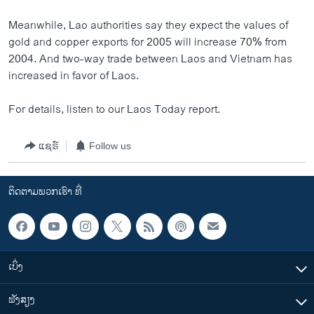
ວິທະຍາສາດ-ເທັກໂນໂລຈີ
Meanwhile, Lao authorities say they expect the values of
ທຸລະກິດ
gold and copper exports for 2005 will increase 70% from
2004. And two-way trade between Laos and Vietnam has
ພາສາອັງກິດ
increased in favor of Laos.
ວີດີໂອ
For details, listen to our Laos Today report.
ສຽງ
ລາຍການກະຈາຍສຽງ
ແຊຣ໌
Follow us
ຕິດຕາມພວກເຮົາ ທີ່
ລາຍງານ
ຕິດຕາມພວກເຮົາ ທີ່
ພາສາຕ່າງໆ
ເບິ່ງ
ຟັງສຽງ