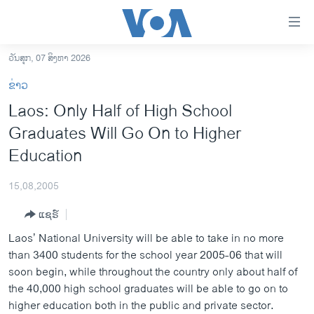
ລິ້ງ
ສຳຫລັບ
ເຂົ້າ
ວັນສຸກ, 07 ສິງຫາ 2026
ຫາ
ໂຮມເພຈ
ຂ່າວ
ຂ້າມ
ລາວ
Laos: Only Half of High School
ຂ້າມ
ອາເມຣິກາ
Graduates Will Go On to Higher
ຂ້າມ
ໄປ
ການເລືອກຕັ້ງ ປະທານາທີບໍດີ ສະຫະລັດ 2024
Education
ຫາ
ຂ່າວ​ຈີນ
ຊອກ
15,08,2005
ຄົ້ນ
ໂລກ
ແຊຣ໌
ເອເຊຍ
Laos’ National University will be able to take in no more
ອິດສະຫຼະພາບດ້ານການຂ່າວ
than 3400 students for the school year 2005-06 that will
soon begin, while throughout the country only about half of
ຊີວິດຊາວລາວ
the 40,000 high school graduates will be able to go on to
ຊຸມຊົນຊາວລາວ
higher education both in the public and private sector.