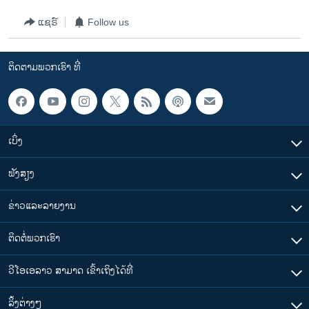
ວິທະຍາສາດ-ເທັກໂນໂລຈີ
ແຊຣ໌
Follow us
ທຸລະກິດ
ພາສາອັງກິດ
ຕິດຕາມພວກເຮົາ ທີ່
ວີດີໂອ
ສຽງ
ລາຍການກະຈາຍສຽງ
ເບິ່ງ
ຕິດຕາມພວກເຮົາ ທີ່
ລາຍງານ
ຟັງສຽງ
ຂ່າວແລະລາຍງານ
ພາສາຕ່າງໆ
ຕິດຕໍ່ພວກເຮົາ
ວີໂອເອລາວ ສາມາດ ເຂົ້າເຖິງໄດ້ທີ່
​ລິ້ງ​ຕ່າງໆ