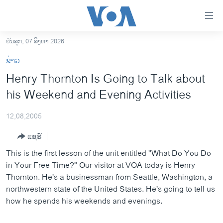
ລິ້ງ
ສຳຫລັບ
ເຂົ້າ
ວັນສຸກ, 07 ສິງຫາ 2026
ຫາ
ໂຮມເພຈ
ຂ່າວ
ຂ້າມ
ລາວ
Henry Thornton Is Going to Talk about
ຂ້າມ
ອາເມຣິກາ
his Weekend and Evening Activities
ຂ້າມ
ໄປ
ການເລືອກຕັ້ງ ປະທານາທີບໍດີ ສະຫະລັດ 2024
ຫາ
12,08,2005
ຂ່າວ​ຈີນ
ຊອກ
ແຊຣ໌
ຄົ້ນ
ໂລກ
This is the first lesson of the unit entitled "What Do You Do
ເອເຊຍ
in Your Free Time?" Our visitor at VOA today is Henry
Thornton. He's a businessman from Seattle, Washington, a
ອິດສະຫຼະພາບດ້ານການຂ່າວ
northwestern state of the United States. He's going to tell us
ຊີວິດຊາວລາວ
how he spends his weekends and evenings.
ຊຸມຊົນຊາວລາວ