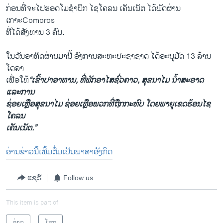
ກ່ອນ​ທີ່​ຈະ​ໄປ​ຮອດ​ໂມ​ຊຳ​ບິກ ໄຊ​ໂຄ​ລນ ເຄັນ​ເນັຕ ໄດ້​ພັດ​ຜ່ານ
ເກາະComoros
ທີ່​ໄດ້ສັງ​ຫານ 3 ຄົນ.
ໃນ​ວັນ​ອາ​ທິດ​ຜ່ານ​ມາ​ນີ້ ອົງ​ການ​ສະ​ຫະ​ປະ​ຊາ​ຊາດ ໄດ້​ອະ​ນຸ​ມັດ 13 ລ້ານ​
ໂດ​ລາ
ເພື່ອ​ໃຫ້
“ເຂົ້າ​ປາ​ອາ​ຫານ, ທີ່​ພັກ​ອາ​ໄສ​ຊົ່ວ​ຄາວ, ສຸ​ຂ​ນາ​ໄມ ນ້ຳ​ສະ​ອາດ
ແລະການ​
ຊ່ອຍ​ເຫຼືອ​ສຸ​ຂ​ນາ​ໄມ ຊ່ອຍ​ເຫຼືອ​ພວກ​ທີ່​ຖືກ​ກະ​ທົບ ໂດຍ​ພາ​ຍຸ​ເຂດ​ຮ້ອນໄຊ​
ໂຄ​ລນ
ເຄັນ​ເນັຕ.”
ອ່ານ​ຂ່າວ​ນີ້​ເພີ້ມ​ຕື່ມ​ເປັນ​ພາ​ສາ​ອັງ​ກິດ
ແຊຣ໌
Follow us
This item is part of
ຂ່າວ
ໂລກ