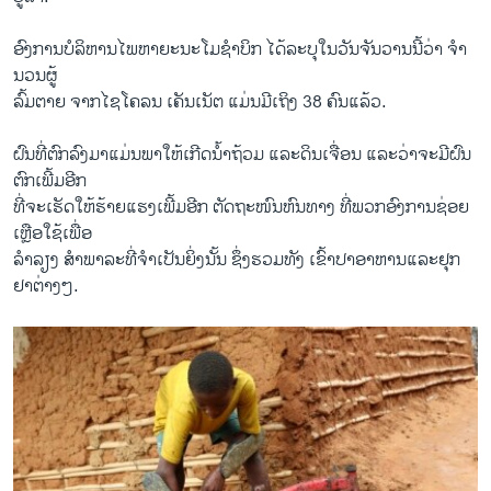
ອົງ​ການ​ບໍ​ລິ​ຫານໄພ​ຫາ​ຍະ​ນະໂມ​ຊຳ​ບິກ ​ໄດ້​ລະ​ບຸ​ໃນ​ວັນ​ຈັນ​ວານ​ນີ້ວ່າ ຈຳ​
ນວນ​ຜູ້
​ລົ້ມ​ຕາຍ ​ຈາກ​ໄຊ​ໂຄ​ລນ ເຄັນ​ເນັຕ ແມ່ນ​ມີ​ເຖິງ 38 ຄົນ​ແລ້ວ.
ຝົນ​ທີ່​ຕົກ​ລົງ​ມາ​ແມ່ນ​ພາ​ໃຫ້​ເກີດ​ນ້ຳ​ຖ້ວມ ແລະ​ດິນ​ເຈື່ອນ ແລະ​ວ່າ​ຈະ​ມີ​ຝົນ​
ຕົກ​ເພີ້ມ​ອີກ
ທີ່​ຈະ​ເຮັດ​ໃຫ້​ຮ້າຍ​ແຮງເພີ້ມ​ອີກ ຕັດ​ຖະ​ໜົນ​ຫົນ​ທາງ ທີ່​ພວກ​ອົງ​ການ​ຊ່ອຍ​
ເຫຼືອໃຊ້​ເພື່ອ​
ລຳ​ລຽງ ສຳ​ພາ​ລະ​ທີ່​ຈຳ​ເປັນ​ຍິ່ງ​ນັ້ນ ຊຶ່ງ​ຮວມ​ທັງ ເຂົ້າ​ປາ​ອາ​ຫານ​ແລະ​ຢຸກ​
ຢາ​ຕ່າງໆ.