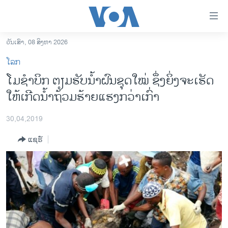
ລິ້ງ
ສຳຫລັບ
ເຂົ້າ
ວັນເສົາ, 08 ສິງຫາ 2026
ຫາ
ໂຮມເພຈ
ໂລກ
ຂ້າມ
ລາວ
ໂມ​ຊຳ​ບິກ ຕຽມ​ຮັບ​ນ້ຳ​ຝົນ​ຊຸດ​ໃໝ່ ຊຶ່ງຍິ່ງ​ຈະ​ເຮັດ​
ຂ້າມ
ອາເມຣິກາ
ໃຫ້​​ເກີດນ້ຳ​ຖ້ວມ​ຮ້າຍ​ແຮງກວ່າ​ເກົ່າ
ຂ້າມ
ໄປ
ການເລືອກຕັ້ງ ປະທານາທີບໍດີ ສະຫະລັດ 2024
ຫາ
30,04,2019
ຂ່າວ​ຈີນ
ຊອກ
ແຊຣ໌
ຄົ້ນ
ໂລກ
ເອເຊຍ
ອິດສະຫຼະພາບດ້ານການຂ່າວ
ຊີວິດຊາວລາວ
ຊຸມຊົນຊາວລາວ