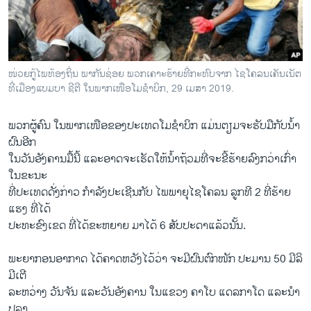
ວິທະຍາສາດ-ເທັກໂນໂລຈີ
ທຸລະກິດ
ພາສາອັງກິດ
​ໜ່ວຍ​ກູ້​ໄພ​ທ້ອງ​ຖິ່ນ ພາ​ກັນ​ຊ່ອຍ ​ພວກ​ເຄາະ​ຮ້າຍ​ທີ່​ກະ​ທົບ​ຈາກ ​ໄຊ​ໂຄ​ລນເຄັນ​ເນັຕ
ວີດີໂອ
ທີ່​ເມືອງແບມ​ບາ ຊີ​ຕີ ໃນ​ພາກ​ເໜືອ​ໂມ​ຊ​ຳບິກ, 29 ເມ​ສາ 2019.
ສຽງ
ພວກ​ຜູ້​ຄົນ ໃນ​ພາກ​ເໜືອ​ຂອງ​ປະ​ເທດໂມ​ຊຳ​ບິກ ແມ່ນ​ຕ​ຽມຈະ​ຮັບ​ມືກັບນໍ້າ
ລາຍການກະຈາຍສຽງ
ຝົນ​ອີກ
ຕິດຕາມພວກເຮົາ ທີ່
ໃນ​ວັນ​ອັງ​ຄານ​ມື້​ນີ້ ແລະອາດ​ຈະເຮັດ​ໃຫ້​ນ້ຳ​ຖ້ວ​ມ​ທີ່​ຈະ​ຂີ້​ຮ້າຍ​ລົງ​ກວ່າ​ເກົ່າ
ລາຍງານ
ໃນ​ຂ​ະນະ​
ທີ່​ປະ​ເທດ​ດັ່ງ​ກ່າວ ກຳ​ລັງ​ປະ​ເຊີນ​ກັບ ໄພ​ພາ​ຍຸ​ໄຊ​ໂຄ​ລນ ລູກ​ທີ 2 ທີ່​ຮ້າຍ​
ແຮງ ທີ່​ໄດ້​
ພາສາຕ່າງໆ
ປະ​ທະຂົງ​ເຂດ ທີ່​ໄດ້​ຂະ​ຫຍາຍ ມາ​ໄດ້ 6 ສັບ​ປະ​ດາ​ແລ້ວ​ນັ້ນ.
ພະ​ຍາ​ກອນ​ອາ​ກາດ ໄດ້​ຄາດ​ຫວັງ​ໄວ້​ວ່າ ຈະ​ມີ​ຝົນ​ຕົກ​ໜັກ ປະ​ມານ 50 ມີ​ລິ​
ມີ​ເຕີ
ລະ​ຫວ່າງ ວັນ​ຈັນ ແລະ​ວັນ​ອັງ​ຄານ ໃນ​ແຂວງ ຄາ​ໂບ ແດ​ລ​ກາ​ໂດ ແລະ​ນຳ​
ປູ​ລາ.