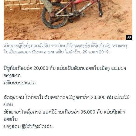
ເດັກຊາຍຜູ້ນຶ່ງນັ່ງກວດລົດຖີບ ຈາກບ່ອນທີ່ບ້ານສອງຫຼັງ ທີ່ຖືກຫັກພັງ ຈາກພາຍຸ
ໃນເມືອງແພມມາ ຝັ່ງທະເລ ພາກເໜືອ ໂມຊຳບິກ, 29 ເມສາ 2019.
ມີ​ຜູ້​ຄົນເກືອບ​ວ່າ 20,000 ຄົນ ແມ່ນ​ເປັນອັນຕະ​ລາຍ​ໃນ​ເມືອງ ແພມ​ບາ
ທາງ​ພາກ
​ເໜືອຂອງ​ປະ​ເທດ.
ລັດ​ຖະ​ບານ ໄດ້​ກ່າວ​ໃນ​ວັນ​ອາ​ທິດ​ວ່າ ມີ​ຫຼາຍກວ່າ 23,000 ຄົນ ແມ່ນບໍ່ມີ
ບ່ອນ
​ພັກ​ພາອາ​ໄສ​ຊົ່ວ​ຄາວ ແລະ​ມີ​ບ້ານເກືອບ​ວ່າ 35,000 ຄົນ ແມ່ນ​ຖືກ​ທຳ​
ລາຍ​ໃນ
​ບາງ​ສ່ວນ ຫຼື​ບໍ່ກໍ​ທັງ​ໝົດ​ເລີຍ.