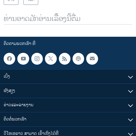
ທ່ານອາດມັກອ່ານເລື້ອງນີ້ຕື່ມ
ຕິດຕາມພວກເຮົາ ທີ່
ເບິ່ງ
ຟັງສຽງ
ຂ່າວແລະລາຍງານ
ຕິດຕໍ່ພວກເຮົາ
ວີໂອເອລາວ ສາມາດ ເຂົ້າເຖິງໄດ້ທີ່