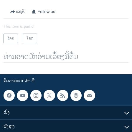
ແຊຣ໌
Follow us
This item is part of
ຂ່າວ
ໂລກ
ທ່ານອາດມັກອ່ານເລື້ອງນີ້ຕື່ມ
ຕິດຕາມພວກເຮົາ ທີ່
ເບິ່ງ
ຟັງສຽງ