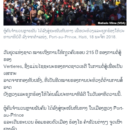
ວິທະຍາສາດ-ເທັກໂນໂລຈີ
ທຸລະກິດ
ພາສາອັງກິດ
ຜູ້​ຄົນ​ຈຳ​ນວນຫຼາຍ​ພັນ​ ໄດ້​ລົງ​ສູ່​ຖະ​ໜົນ​ຫົນ​ທາງ ເພື່ອ​ປະ​ທ້ວງແລະ​ຮຽກ​ຮ້ອງ​ໃຫ້ປະ​
ວີດີໂອ
ທາ​ນາ​ທິ​ບໍ​ດີ ລົງ​ຈາກ​ຕຳ​ແໜ່ງ, Port-au-Prince, Haiti, 18 ພະ​ຈິກ 2018.
ສຽງ
​ວັນ​ຢຸດ​ແຫ່ງ​ຊາດ ໝາຍ​ເຖິງ​ການ​ໃຫ້​ກຽດ​ຄົບ​ຮອບ 215 ປີ ຂອງ​ການ​ຕໍ່​ສູ້
ລາຍການກະຈາຍສຽງ
ຂອງ
ຕິດຕາມພວກເຮົາ ທີ່
Vertieres, ຊຶ່ງ​ແມ່ນ​ໄຊ​ຊະ​ນະ​ຂອງ​ທາດຊາວເຮ​ຕີ ໃນ​ການ​ຕໍ່​ສູ້​ເພື່ອ​ເປັນ​
ລາຍງານ
ເອກກະ
ລາດ​ຈາກ​ກອງ​ທັບຝ​ຣັ່ງ, ທີ່​ເປັນ​ຂີດ​ໝາຍ​ຂອງ​ການ​ປະ​ທ້ວງ​ຕໍ່​ຕ້ານ​ການ​ສໍ້​
ລາດ
ພາສາຕ່າງໆ
​ບັງ​ຫຼວງແລະ​ຮຽກ​ຮ້ອງ​ໃຫ້​ໂຄ່ນ​ລົ້ມ​ປະ​ທາ​ນາ​ທິ​ລໍ​ດີ ໃນ​ວັນ​ອາ​ທິດ​ວານ​ນີ້.
ຜູ້​ຄົນ​ຈຳ​ນວນຫຼາຍ​ພັນ​ຄົນ ໄດ້​ລົງ​ສູ່​ຖະ​ໜົນ​ຫົນ​ທາງ ໃນ​ເມືອງ​ຫຼວງ Port-
au-Prince
ແລະ​ເດີນ​ຂະບວນ​ ອ້ອມ​ຮອບ​ຕົວ​ເມືອງ ຮ້ອງ​ໂຮ ຄຳ​ຂັວນ​ຕ່າງໆ ຈູດ​ເຜົາ​
ຢາງ​ລົດ