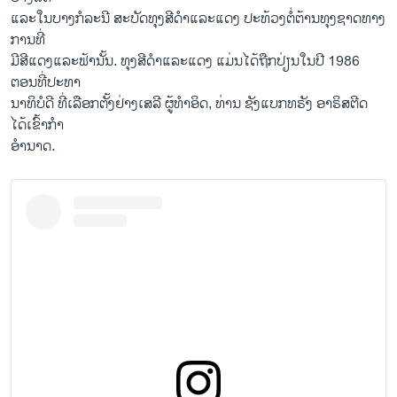
ແລະ​ໃນ​ບາງ​ກໍ​ລະ​ນີ ສະ​ບັດ​ທຸງ​ສີ​ດຳ​ແລະ​ແດງ ປະ​ທ້ວງ​ຕໍ່​ຕ້ານທຸງ​ຊາດ​ທາງ​
ການ​ທີ່
​ມີ​ສີ​ແດງ​ແລະ​ຟ້າ​ນັ້ນ. ທຸງ​ສີ​ດຳ​ແລະ​ແດງ ແມ່ນ​ໄດ້​ຖືກ​ປ່ຽນ​ໃນ​ປີ 1986
ຕອນ​ທີ່​ປະ​ທາ​
ນາ​ທິ​ບໍ​ດີ ທີ່​ເລືອກ​ຕັ້ງ​ຢ່າງ​ເສ​ລີ ຜູ້​ທຳ​ອິດ, ທ່ານ ຊັງ​ແບກທ​ຣັງ ອາ​ຣິ​ສ​ຕີ​ດ
ໄດ້​ເຂົ້າ​ກຳ​
ອຳ​ນາດ.