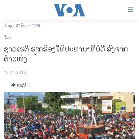
ລິ້ງ
ສຳຫລັບ
ເຂົ້າ
ວັນສຸກ, 07 ສິງຫາ 2026
ຫາ
ໂຮມເພຈ
ໂລກ
ຂ້າມ
ລາວ
​ຊາວ​ເຮ​ຕິ ​ຮຽກ​ຮ້ອງ​ໃຫ້ປະ​ທາ​ນາ​ທິ​ບໍ​ດີ ລົງ​ຈາກ​
ຂ້າມ
ອາເມຣິກາ
ຕຳ​ແໜ່ງ
ຂ້າມ
ໄປ
ການເລືອກຕັ້ງ ປະທານາທີບໍດີ ສະຫະລັດ 2024
ຫາ
19,11,2018
ຂ່າວ​ຈີນ
ຊອກ
ແຊຣ໌
ຄົ້ນ
ໂລກ
ເອເຊຍ
ອິດສະຫຼະພາບດ້ານການຂ່າວ
ຊີວິດຊາວລາວ
ຊຸມຊົນຊາວລາວ