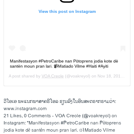
ວີ​ໂອ​ເອ ພະ​ແນກ​ພາ​ສາ​ຄ​ຣີ​ໂອ​ລ ຂຽນ​ລົງ​ໃນ​ອິນ​ສະ​ຕ​ຣາກ​ຣາມ​ວ່າ:
www.instagram.com
21 Likes, 0 Comments - VOA Creole (@voakreyol) on
Instagram: "Manifestasyon #PetroCaribe nan Pòtoprens
jodia kote dè santèn moun pran lari. ⟃⌇Matiado Vilme