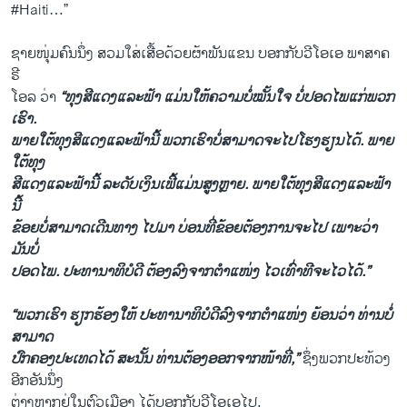
#Haiti…”
ຊາຍ​ໜຸ່ມຄົນ​ນຶ່ງ ສວມ​ໃສ່​ເສື້ອດ້ວຍ​ຜ້າ​ພັນແຂນ ບອກ​ກັບ​ວີ​ໂອ​ເອ ພາ​ສາ​ຄ​
ຣີ​
ໂອ​ລ ວ່າ
“ທຸງ​ສີ​ແດງ​ແລະ​ຟ້າ ແມ່ນ​ໃຫ້​ຄວາມ​ບໍ່​ໝັ້ນ​ໃຈ ບໍ່​ປອດ​ໄພ​ແກ່​ພວກ​
ເຮົາ.
ພາຍ​ໃຕ້ທຸງ​ສີ​ແດງ​ແລະ​ຟ້ານີ້ ພວກ​ເຮົາ​ບໍ່​ສາ​ມາດ​ຈະ​ໄປ​ໂຮງ​ຮຽນ​ໄດ້. ພາຍ​
ໃຕ້ທຸງ​
ສີ​ແດງ​ແລະ​ຟ້ານີ້ ລະ​ດັບ​ເງິນ​ເຟີ້​ແມ່ນ​ສູງ​ຫຼາຍ. ພາຍ​ໃຕ້ທຸງ​ສີ​ແດງ​ແລະ​ຟ້າ
ນີ້ ​
ຂ້ອຍ​ບໍ່​ສາມາດເດີນ​ທາງ ໄປມາ ບ່ອນ​ທີ່​ຂ້ອຍ​ຕ້ອງ​ການ​ຈະ​ໄປ ເພາະ​ວ່າ
ມັນ​ບໍ່​
ປອດ​ໄພ. ປະ​ທາ​ນາ​ທິ​ບໍ​ດີ ຕ້ອງ​ລົງ​ຈາກ​ຕຳ​ແໜ່ງ ໄວ​ເທົ່າ​ທີ​ຈະ​ໄວ​ໄດ້.”
“ພວກ​ເຮົາ ຮຽກ​ຮ້ອງ​ໃຫ້ ປະ​ທາ​ນາ​ທິ​ບໍ​ດີ​ລົງ​ຈາກ​ຕຳ​ແໜ່ງ ຍ້ອນ​ວ່າ ທ່ານ​ບໍ່​
ສາ​ມາດ​
ປົກ​ຄອງ​ປະ​ເທດ​ໄດ້ ສະ​ນັ້ນ ທ່ານ​ຕ້ອງ​ອອກ​ຈາກ​ໜ້າ​ທີ່,”
ຊຶ່ງ​ພວກ​ປະ​ທ້ວງ
ອີກ​ອັນ​ນຶ່ງ​
ຕ່າງ​ຫາກ​ຢູ່​ໃນ​ຕົວ​ເມືອງ ໄດ້​ບອກ​ກັບວີ​ໂອ​ເອ​ໄປ.