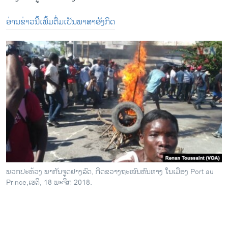
ອ່ານ​ຂ່າວ​ນີ້​ເພີ້ມ​ຕື່ມ​ເປັນ​ພາ​ສາ​ອັງ​ກິດ
ພວກ​ປະ​ທ້ວງ ພ​າ​ກັນ​ຈູດ​ຢາງ​ລົດ, ກີດ​ຂວາງ​ຖະ​ໜົນ​ຫົນ​ທາງ ໃນ​ເມືອງ Port au
Prince,ເຮ​ຕິ, 18 ພະ​ຈິກ 2018.