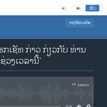
ສົດ
ຈອງພັອດແຄັສ
ຊັທ ກ່າວ ກ່ຽວກັບ ທ່ານ
ບຊ່ວງເວລານີ້`
EMBED
ble
20:38