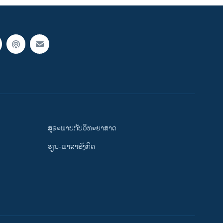
ສຸຂະພາບກັບວິທະຍາສາດ
ຮຽນ-ພາສາອັງກິດ