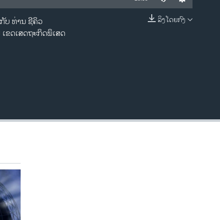
ລິງໂດຍກົງ
ັບ ທ່ານ ຊີຄິວ
EMBED
ະ ເຂດເສດຖະກິດພິເສດ