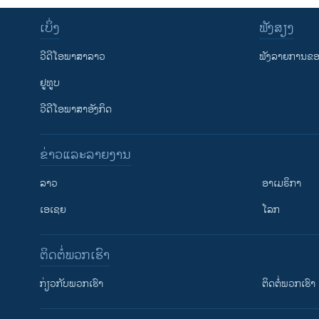
ເບິ່ງ
ຟັງສຽງ
ວີດີໂອພາສາລາວ
ຟັງລາຍການຂອງ
ຢູທູບ
ວີດີໂອພາສາອັງກິດ
ຂ່າວແລະລາຍງານ
ລາວ
ອາເມຣິກາ
ເອເຊຍ
ໂລກ
ຕິດຕໍ່ພວກເຮົາ
ກ່ຽວກັບພວກເຮົາ
ຕິດຕໍ່ພວກເຮົາ