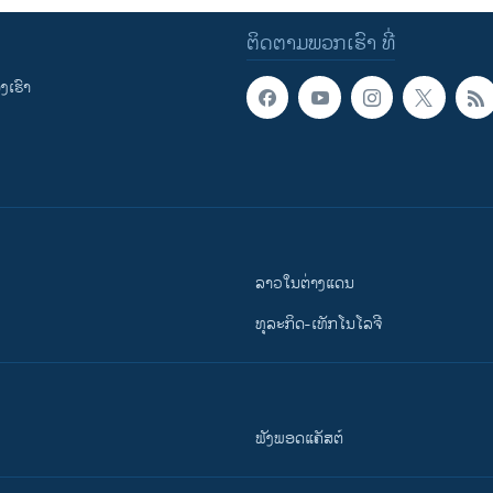
ຕິດຕາມພວກເຮົາ ທີ່
ເຮົາ
ລາວໃນຕ່າງແດນ
ທຸລະກິດ-ເທັກໂນໂລຈີ
ຟັງພອດແຄັສຕ໌