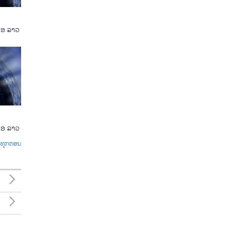
ເອ ລາວ
ເອ ລາວ
ົດທຸກຕອນ