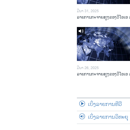
ມີນາ 31, 2025
ລາຍການກະຈາຍສຽງຂອງວີໂອເອ 
ມີນາ 26, 2025
ລາຍການກະຈາຍສຽງຂອງວີໂອເອ 
ເບິ່ງລາຍການທີວີ
ເບິ່ງລາຍການວິທະຍຸ