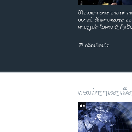
ວິທະຍາສາດ-ເທັກໂນໂລຈີ
ວີໂອເອພາກພາສາລາວ ກະຈາຍສຽງທ
ທຸລະກິດ
ບຣາວນ໌, ທັດສະນະຂອງຊາວອາເ
ສາມຫຼ່ຽມຄຳໃນລາວ ຍັງຄົງເປ
ພາສາອັງກິດ
ວີດີໂອ
ຄລິກເພື່ອເປີດ
ສຽງ
ລາຍການກະຈາຍສຽງ
ລາຍງານ
ຕອນຕ່າງໆຂອງເລື້ອ