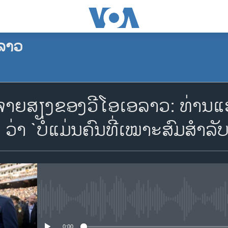
ລາວ
ຈອງພັອດແຄັສ
ຍສຽງຂອງວີໂອເອລາວ: ທ່ານແຮກເ
Apple Podcasts
 ວ່າ `ບໍ່ແມ່ນຄົນທີ່ເໝາະສົມສຳລັ
Spotify
YouTube
No media source currently availa
ຈອງ
0:00