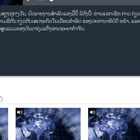
ຸກໆວັນ, ບົດລາຍງານສໍາລັບແລງມື້ນີ້ ມີດັ່ງນີ້: ທ່ານແຮກເຊັທ ກ່າວ ກ່ຽວກ
ມຣິກັນ ກ່ຽວກັບເສດຖະກິດໃນເດືອນທໍາອິດ ຂອງປະທານາທິບໍດີ ທຣຳ, ແລ
ັນສູນລວມຂອງບັນດາກຸ່ມແກັ່ງອາດຊະຍາກຳຈີນ.
ງ