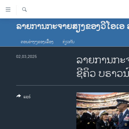
ລິ້ງ
ສຳຫລັບ
ເຂົ້າ
ຄົ້ນຫາ
ລາຍການກະຈາຍສຽງຂອງວີໂອເອ 
ໂຮມເພຈ
ຫາ
ລາວ
ຂ້າມ
ຕອນຕ່າງໆຂອງເລື້ອງ
ກ່ຽວກັບ
ຂ້າມ
ອາເມຣິກາ
ຂ້າມ
ລາຍການກະຈາ
ການເລືອກຕັ້ງ ປະທານາທີບໍດີ ສະຫະລັດ
02,03,2025
ໄປ
2024
ຫາ
ຊີຄິວ ບຣາວນ໌
ຂ່າວ​ຈີນ
ຊອກ
ຄົ້ນ
ໂລກ
ເອເຊຍ
ແຊຣ໌
ອິດສະຫຼະພາບດ້ານການຂ່າວ
ຊີວິດຊາວລາວ
ຊຸມຊົນຊາວລາວ