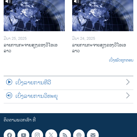
ມີນາ 25, 2025
ມີນາ 24, 2025
ລາຍການກະຈາຍສຽງຂອງວີໂອເອ
ລາຍການກະຈາຍສຽງຂອງວີໂອເອ
ລາວ
ລາວ
ເບິ່ງໝົດທຸກຕອນ
ເບິ່ງລາຍການທີວີ
ເບິ່ງລາຍການວິທະຍຸ
ຕິດຕາມພວກເຮົາ ທີ່