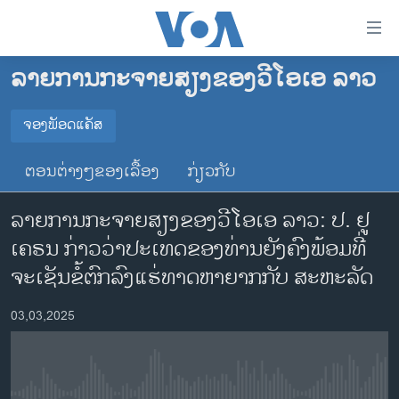
ລິ້ງ
ສຳຫລັບ
ເຂົ້າ
ລາຍການກະຈາຍສຽງຂອງວີໂອເອ ລາວ
ຫາ
ໂຮມເພຈ
ຂ້າມ
ລາວ
ຈອງພັອດແຄັສ
ຂ້າມ
ຈອງພັອດແຄັສ
ອາເມຣິກາ
ຂ້າມ
ຕອນຕ່າງໆຂອງເລື້ອງ
ກ່ຽວກັບ
ໄປ
ການເລືອກຕັ້ງ ປະທານາທີບໍດີ ສະຫະລັດ 2024
Spotify
ຫາ
ລາຍການກະຈາຍສຽງຂອງວີໂອເອ ລາວ: ປ. ຢູ​
ຂ່າວ​ຈີນ
ຊອກ
ເຄ​ຣນ ກ່າວ​​ວ່າປະ​ເທດ​ຂອງ​ທ່ານ​ຍັງ​ຄົງ​ພ້ອມ​ທີ່​
ຄົ້ນ
ໂລກ
YouTube
ຈະ​ເຊັນ​ຂໍ້​ຕົກ​ລົງ​ແຮ່​ທາດ​ຫາ​ຍາກ​ກັບ​ ສະ​ຫະ​ລັດ
ເອເຊຍ
ຈອງ
03,03,2025
ອິດສະຫຼະພາບດ້ານການຂ່າວ
ຊີວິດຊາວລາວ
ຊຸມຊົນຊາວລາວ