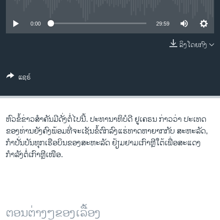
No media source currently available
ວິທະຍາສາດ-ເທັກໂນໂລຈີ
ທຸລະກິດ
0:00
29:59
ພາສາອັງກິດ
ລິງໂດຍກົງ
ວີດີໂອ
ແຊຣ໌
ສຽງ
ລາຍການກະຈາຍສຽງ
ຕິດຕາມພວກເຮົາ ທີ່
ລາຍງານ
ຫົວຂໍ້ຂ່າວສຳຄັນມີດັ່ງຕໍ່ໄປນີ້. ປະ​ທາ​ນາ​ທິ​ບໍ​ດີ ຢູ​ເຄ​ຣນ ກ່າວ​​ວ່າ ປະ​ເທດ​
ຂອງ​ທ່ານ​ຍັງ​ຄົງ​ພ້ອມ​ທີ່​ຈະ​ເຊັນ​ຂໍ້​ຕົກ​ລົງ​ແຮ່​ທາດ​ຫາ​ຍາກ​ກັບ​ ສະ​ຫະ​ລັດ,
ກໍາປັ່ນບັນທຸກເຮືອບິນຂອງສະຫະລັດ ຢ້ຽມຢາມເກົາຫຼີໃຕ້ເພື່ອສະແດງ
ພາສາຕ່າງໆ
ກຳລັງຕໍ່ເກົາຫຼີເໜືອ.
ຕອນຕ່າງໆຂອງເລື້ອງ