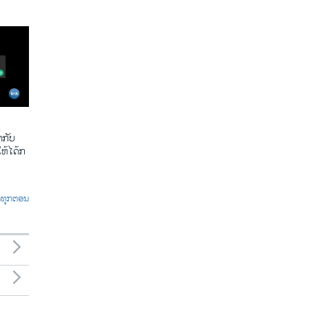
​ກັບ​
້​ໄດ້​ກ​
ົດທຸກຕອນ