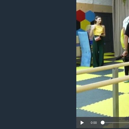
ວິທະຍາສາດ-ເທັກໂນໂລຈີ
ທຸລະກິດ
ພາສາອັງກິດ
ວີດີໂອ
ສຽງ
ລາຍການກະຈາຍສຽງ
ລາຍງານ
0:00