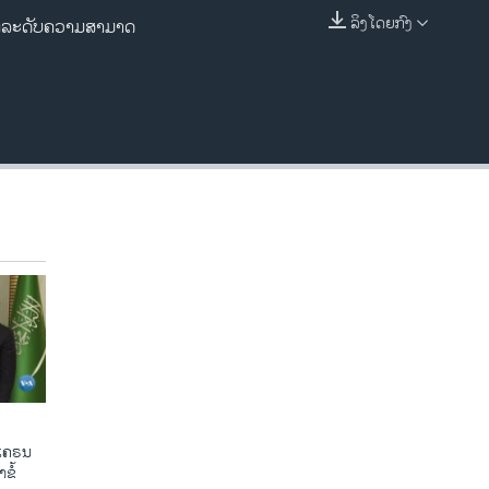
240p
ລິງໂດຍກົງ
ະຍົກລະດັບຄວາມສາມາດ
EMBED
360p
480p
720p
1080p
480p
ູເຄຣນ
ຂໍ້