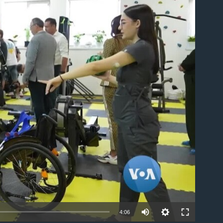
ble
Auto
4:06