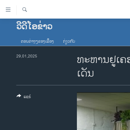
ລິ້ງ
ສຳຫລັບ
ເຂົ້າ
ຄົ້ນຫາ
ວີດີໂອຂ່າວ
ໂຮມເພຈ
ຫາ
ລາວ
ຂ້າມ
ຕອນຕ່າງໆຂອງເລື້ອງ
ກ່ຽວກັບ
ຂ້າມ
ອາເມຣິກາ
ຂ້າມ
ທະຫານຢູເຄຣ
29,01,2025
ການເລືອກຕັ້ງ ປະທານາທີບໍດີ ສະຫະລັດ
ໄປ
2024
ຫາ
ເດັນ
ຂ່າວ​ຈີນ
ຊອກ
ຄົ້ນ
ໂລກ
ເອເຊຍ
ແຊຣ໌
ອິດສະຫຼະພາບດ້ານການຂ່າວ
ຊີວິດຊາວລາວ
ຊຸມຊົນຊາວລາວ