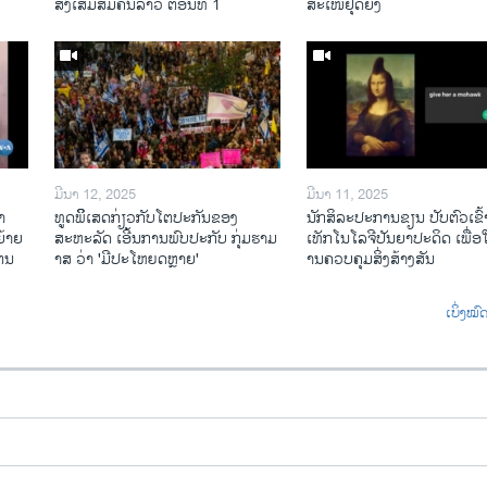
ສົ່ງເສີມສີມືຄົນລາວ ຕອນທີ 1
ສະເໜີຢຸດຍິງ
ມີນາ 12, 2025
ມີນາ 11, 2025
າ
ທູດພິິເສດກ່ຽວກັບໂຕປະກັນຂອງ
ນັກ​ສິ​ລະ​ປະ​ການ​ຂຽນ ປັບ​ຕົວ​ເຂົ້າ
້າຍ
ສະຫະລັດ ເອີ້ນການພົບປະກັບ ກຸ່ມຮາມ
ເທັກ​ໂນ​ໂລ​ຈີ​ປັນ​ຍາ​ປະ​ດິດ ເພື່ອ​ໃຫ
ໄຕນ
າສ ວ່າ 'ມີປະໂຫຍດຫຼາຍ'
ານ​ຄວບ​ຄຸມ​ສິ່ງ​ສ້າງ​ສັນ
ເບິ່ງໝ