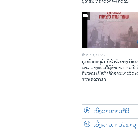
ຢູ​ເຄ​ຣນ ທີ່​ຄາດ​ວ່າ​ຈະ​ເກີດ​ຂຶ້ນ
ມີນາ 13, 2025
ກຸ່ມຫົວອະນຸລັກນິຍົມຈັດຂອງ ອິສຣ
ແອລ ວາງແຜນໃຊ້ອຳນາດການຍົກຍ
ຖິ່ນຖານ ເພື່ອກຳຈັດຊາວປາແລັສ
ຈາກເຂດກາຊາ
ເບິ່ງລາຍການທີວີ
ເບິ່ງລາຍການວິທະຍຸ