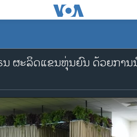
ນ ຜະລິດແຂນຫຸ່ນຍົນ ດ້ວຍການນ