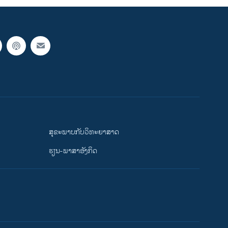
ສຸຂະພາບກັບວິທະຍາສາດ
ຮຽນ-ພາສາອັງກິດ