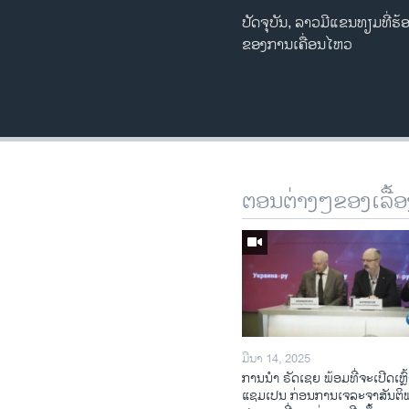
ປັດຈຸບັນ, ລາວມີແຂນທຽມທີ່ຮ
ຂອງການເຄື່ອນໄຫວ
ຕອນຕ່າງໆຂອງເລື້ອ
ມີນາ 14, 2025
ການ​ນຳ ຣັດ​ເຊຍ ພ້ອມ​ທີ່​ຈະ​ເປີ​ດ​ເຫຼົ້
ແຊມ​ເປນ ກ່ອນການ​ເຈ​ລະ​ຈາ​ສັນ​ຕິ