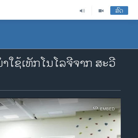
ສົດ
ໍາໃຊ້ເທັກໂນໂລຈີຈາກ ສະວີ
EMBED