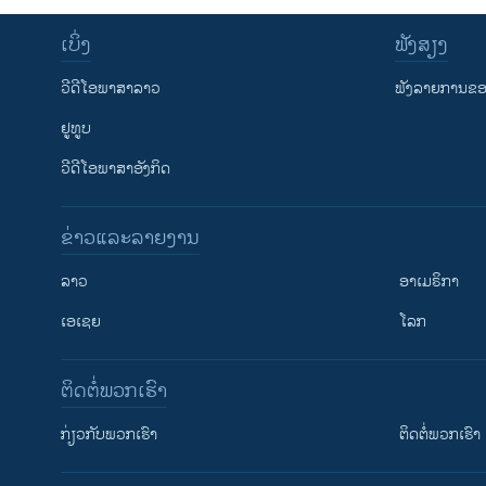
ເບິ່ງ
ຟັງສຽງ
ວີດີໂອພາສາລາວ
ຟັງລາຍການຂອງ
ຢູທູບ
ວີດີໂອພາສາອັງກິດ
ຂ່າວແລະລາຍງານ
ລາວ
ອາເມຣິກາ
ເອເຊຍ
ໂລກ
ຕິດຕໍ່ພວກເຮົາ
ກ່ຽວກັບພວກເຮົາ
ຕິດຕໍ່ພວກເຮົາ