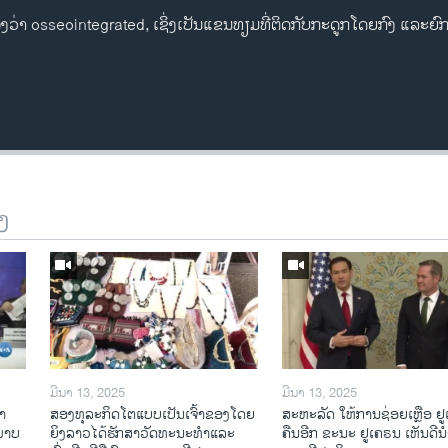
້ອງວ່າ osseointegrated, ເຊິ່ງເປັນແຂນທຽມທີ່ຕິດກັບກະດູກໂດຍກົງ ແລ
ງ
Auto
240p
360p
720p
1080p
ມີນາ 13, 2025
ມີນາ 13, 2025
າ​
ສອງທຸລະກິດໂຕແບບເປັນເຈົ້າຂອງໂດຍ
ສະຫະລັດ ໃຫ້ການຊ່ອຍເຫຼືອ ຢ
​ພາບ
ຍິງລາວໄດ້ຮັກສາວັດທະນະທຳແລະ
ຄືນອີກ ຂະນະ ຢູເຄຣນ ເຫັນດີນຳ