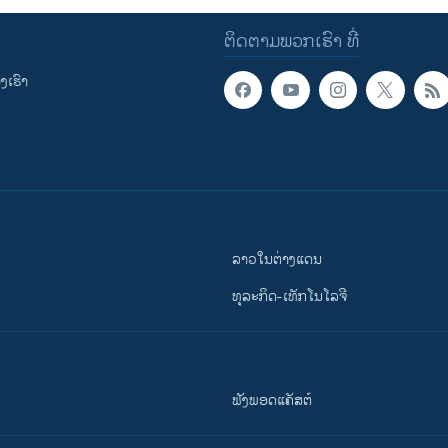
ຕິດຕາມພວກເຮົາ ທີ່
ເຮົາ
ລາວໃນຕ່າງແດນ
ທຸລະກິດ-ເທັກໂນໂລຈີ
ຟັງພອດແຄັສຕ໌