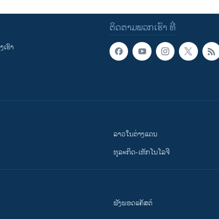
ຕິດຕາມພວກເຮົາ ທີ່
ເຮົາ
ລາວໃນຕ່າງແດນ
ທຸລະກິດ-ເທັກໂນໂລຈີ
ຟັງພອດແຄັສຕ໌