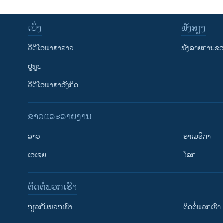
ເບິ່ງ
ຟັງສຽງ
ວີດີໂອພາສາລາວ
ຟັງລາຍການຂອງ
ຢູທູບ
ວີດີໂອພາສາອັງກິດ
ຂ່າວແລະລາຍງານ
ລາວ
ອາເມຣິກາ
ເອເຊຍ
ໂລກ
ຕິດຕໍ່ພວກເຮົາ
ກ່ຽວກັບພວກເຮົາ
ຕິດຕໍ່ພວກເຮົາ