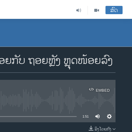
ສົດ
ອຍກັບ ຖອຍຫຼັງ ຫຼຸດໜ້ອຍລົງ
EMBED
ble
1:51
ລິງໂດຍກົງ