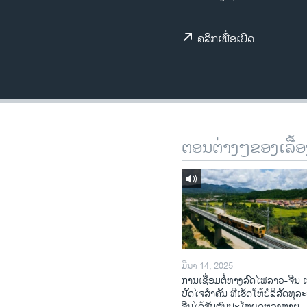
ວິທະຍາສາດ-ເທັກໂນໂລຈີ
ຄລິກເພື່ອເປີດ
ທຸລະກິດ
ພາສາອັງກິດ
ວີດີໂອ
ສຽງ
ລາຍການກະຈາຍສຽງ
ຕອນຕ່າງໆຂອງເລື້ອ
ລາຍງານ
ມີນາ 14, 2025
ການເຊື່ອມຕໍ່ທາງລົດໄຟລາວ-ຈີນ ເ
ປັດໄຈສໍາຄັນ ທີ່ເຮັດໃຫ້ບໍລິສັດທຸລ
ຈີນໄດ້ຮັບຜົນປະໂຫຍດຫຼວງຫຼາຍ