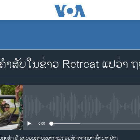
ຄໍາສັບໃນຂ່າວ Retreat ແປວ່າ ຖ
No media source currently availa
0:00
ນການກະທໍາ ຫຼື ຂະບວນການຂອງການຖອຍຫ່າງຈາກບາງສິ່ງບາງຢ່າງ