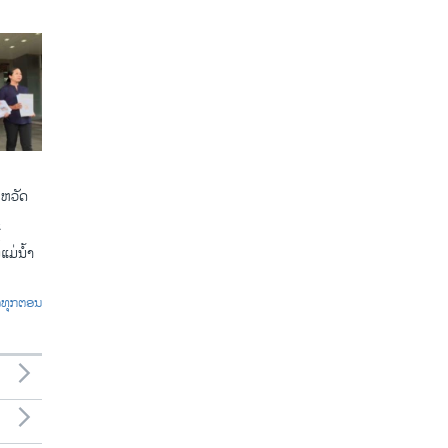
ງຫວັດ
້
ແມ່ນ້ຳ
ົດທຸກຕອນ