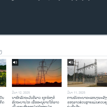
ງ
ມີນາ 12, 2025
ມີນາ 11, 2025
ປັນ
ນາຍົກລັດຖະມົນຕີລາວ ຮຽກຮ້ອງຕໍ່
ການພັດທະນາຂະແຫນງພະລັງ
ະກິດ
ລັດຖະບານໄທ ເພື່ອອະນຸຍາດໃຫ້ລາວ
ຂອງລາວສ່ວນຫຼາຍແມ່ນຄວບຄ
ເພີ້ມການສົ່ງອອກໄຟຟ້າຜ່ານໄທ
ກຸ່ມທຶນຈີນ