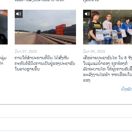
ມີນາ 07, 2025
ມີນາ 05, 2025
ລຸ່ມ
ການໃຫ້ສໍາປະທານທີ່ດິນ ໄດ້ສົ່ງຜົນ
ເຄືອ​ຂ່າຍ​ປະຊາຊົນໄທ​ ໃນ 8 ຈັ
ກຳ
ກະທົບຕໍ່ຊີວິດການເປັນຢູ່ຂອງປະຊາຊົນ
ໃນ​ລຸ່ມ​ແມ່​ນ້ຳ​ຂອງ ຮຽກຮ້ອງຕໍ່
ໃນລາວຫຼາຍຂຶ້ນ
ລັດຖະບານໄທ ໃຫ້ຢຸດການຮັບຊື
ພະລັງງານໄຟຟ້າ ຈາກເຂື່ອນໃນ
ຂອງ
ເບິ່ງໝ