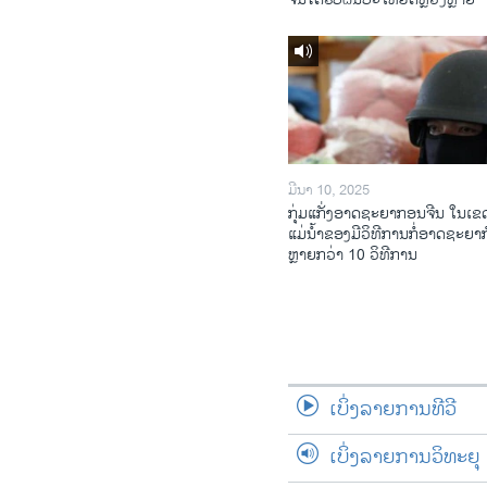
ມີນາ 10, 2025
ກຸ່ມແກັ່ງອາດຊະຍາກອນຈີນ ໃນເຂດ
ແມ່ນໍ້າຂອງມີວິທີການກໍ່ອາດຊະຍາ
ຫຼາຍກວ່າ 10 ວິທີການ
ເບິ່ງລາຍການທີວີ
ເບິ່ງລາຍການວິທະຍຸ