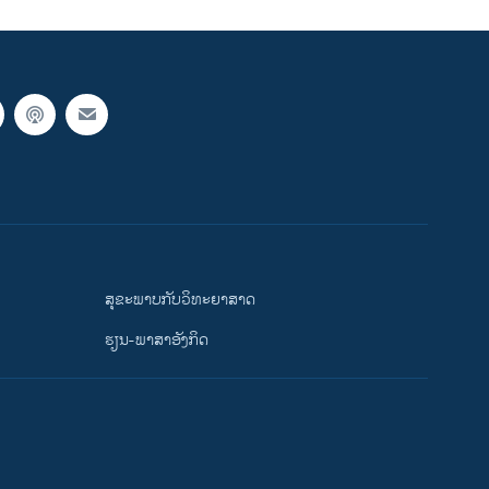
ສຸຂະພາບກັບວິທະຍາສາດ
ຮຽນ-ພາສາອັງກິດ