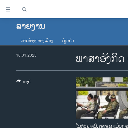
ລິ້ງ
ສຳຫລັບ
ເຂົ້າ
ຄົ້ນຫາ
ລາຍງານ
ໂຮມເພຈ
ຫາ
ລາວ
ຂ້າມ
ຕອນຕ່າງໆຂອງເລື້ອງ
ກ່ຽວກັບ
ຂ້າມ
ອາເມຣິກາ
ຂ້າມ
ພາສາອັງກິດ 
18,01,2025
ການເລືອກຕັ້ງ ປະທານາທີບໍດີ ສະຫະລັດ
ໄປ
2024
ຫາ
ຂ່າວ​ຈີນ
ຊອກ
ຄົ້ນ
ແຊຣ໌
ໂລກ
ເອເຊຍ
ອິດສະຫຼະພາບດ້ານການຂ່າວ
ຊີວິດຊາວລາວ
ຊຸມຊົນຊາວລາວ
ໃນຕົວຢ່າງນີ້, retreat ແມ່