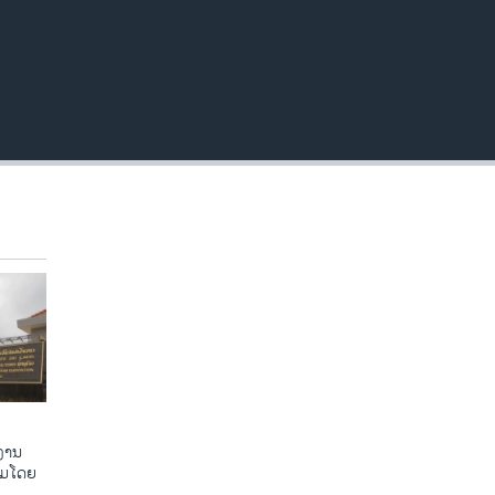
EMBED
ງານ
ຸມໂດຍ