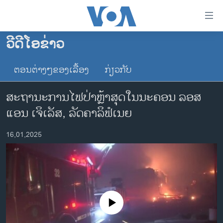
ລິ້ງ
ສຳຫລັບ
ເຂົ້າ
ວີດີໂອຂ່າວ
ຫາ
ໂຮມເພຈ
ຂ້າມ
ຕອນຕ່າງໆຂອງເລື້ອງ
ກ່ຽວກັບ
ລາວ
ຂ້າມ
ອາເມຣິກາ
ຂ້າມ
ສະຖານະການໄຟປ່າຫຼ້າສຸດໃນນະຄອນ ລອສ
ໄປ
ການເລືອກຕັ້ງ ປະທານາທີບໍດີ ສະຫະລັດ 2024
ແອນ ເຈິເລັສ, ລັດຄາລິຟໍເນຍ
ຫາ
ຂ່າວ​ຈີນ
ຊອກ
16,01,2025
ຄົ້ນ
ໂລກ
ເອເຊຍ
ອິດສະຫຼະພາບດ້ານການຂ່າວ
ຊີວິດຊາວລາວ
No media source currently available
ຊຸມຊົນຊາວລາວ