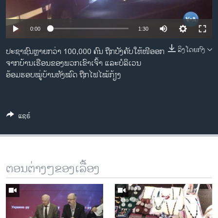
ວິທະຍາສາດ-ເທັກໂນໂລຈີ
ທຸລະກິດ
Auto
0:00
1:30
ພາສາອັງກິດ
240p
ລິງໂດຍກົງ
ປະຊາຊົນຫຼາຍກວ່າ 100,000 ຄົນ ຖືກບັງຄັບໃຫ້ໜີອອກ
ວີດີໂອ
ຈາກບ້ານເຮືອນຂອງພວກເຂົາເຈົ້າ ແລະບໍລິເວນ
360p
ອ້ອມຮອບໝູ່ບ້ານທັງໝົດ ຖືກໄຟໄໝ້ກ້ຽງ
ສຽງ
480p
Auto
240p
360p
480p
ລາຍການກະຈາຍສຽງ
720p
ຕິດຕາມພວກເຮົາ ທີ່
720p
1080p
ລາຍງານ
ແຊຣ໌
1080p
ພາສາຕ່າງໆ
ຕອນຕ່າງໆຂອງເລື້ອງ