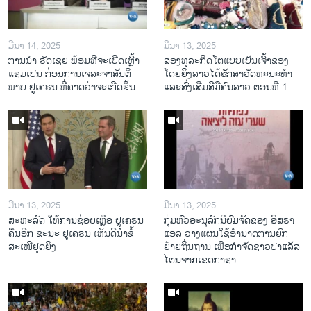
ມີນາ 14, 2025
ມີນາ 13, 2025
ການ​ນຳ ຣັດ​ເຊຍ ພ້ອມ​ທີ່​ຈະ​ເປີ​ດ​ເຫຼົ້າ​
ສອງທຸລະກິດໂຕແບບເປັນເຈົ້າຂອງ
ແຊມ​ເປນ ກ່ອນການ​ເຈ​ລະ​ຈາ​ສັນ​ຕິ​
ໂດຍຍິງລາວໄດ້ຮັກສາວັດທະນະທຳ
ພາບ ຢູ​ເຄ​ຣນ ທີ່​ຄາດ​ວ່າ​ຈະ​ເກີດ​ຂຶ້ນ
ແລະສົ່ງເສີມສີມືຄົນລາວ ຕອນທີ 1
ມີນາ 13, 2025
ມີນາ 13, 2025
ສະຫະລັດ ໃຫ້ການຊ່ອຍເຫຼືອ ຢູເຄຣນ
ກຸ່ມຫົວອະນຸລັກນິຍົມຈັດຂອງ ອິສຣາ
ຄືນອີກ ຂະນະ ຢູເຄຣນ ເຫັນດີນຳຂໍ້
ແອລ ວາງແຜນໃຊ້ອຳນາດການຍົກ
ສະເໜີຢຸດຍິງ
ຍ້າຍຖິ່ນຖານ ເພື່ອກຳຈັດຊາວປາແລັສ
ໄຕນຈາກເຂດກາຊາ