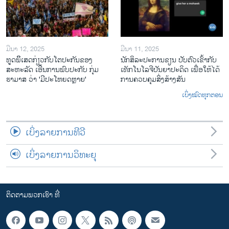
ມີນາ 12, 2025
ມີນາ 11, 2025
ທູດພິິເສດກ່ຽວກັບໂຕປະກັນຂອງ
ນັກ​ສິ​ລະ​ປະ​ການ​ຂຽນ ປັບ​ຕົວ​ເຂົ້າ​ກັບ​
ສະຫະລັດ ເອີ້ນການພົບປະກັບ ກຸ່ມ
ເທັກ​ໂນ​ໂລ​ຈີ​ປັນ​ຍາ​ປະ​ດິດ ເພື່ອ​ໃຫ້​ໄດ້​
ຮາມາສ ວ່າ 'ມີປະໂຫຍດຫຼາຍ'
ກ​ານ​ຄວບ​ຄຸມ​ສິ່ງ​ສ້າງ​ສັນ
ເບິ່ງໝົດທຸກຕອນ
ເບິ່ງລາຍການທີວີ
ເບິ່ງລາຍການວິທະຍຸ
ຕິດຕາມພວກເຮົາ ທີ່