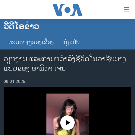
ລິ້ງ
ສຳຫລັບ
ເຂົ້າ
ວີດີໂອຂ່າວ
ຫາ
ໂຮມເພຈ
ຂ້າມ
ຕອນຕ່າງໆຂອງເລື້ອງ
ກ່ຽວກັບ
ລາວ
ຂ້າມ
ອາເມຣິກາ
ຂ້າມ
ວຽກງານ ແລະການກດໍາລົງຊີວິດໃນອາຊີບນາງ
ໄປ
ການເລືອກຕັ້ງ ປະທານາທີບໍດີ ສະຫະລັດ 2024
ແບບຂອງ ອານິຕາ ເຈນ
ຫາ
ຂ່າວ​ຈີນ
ຊອກ
09,01,2025
ຄົ້ນ
ໂລກ
ເອເຊຍ
ອິດສະຫຼະພາບດ້ານການຂ່າວ
ຊີວິດຊາວລາວ
No media source currently available
ຊຸມຊົນຊາວລາວ