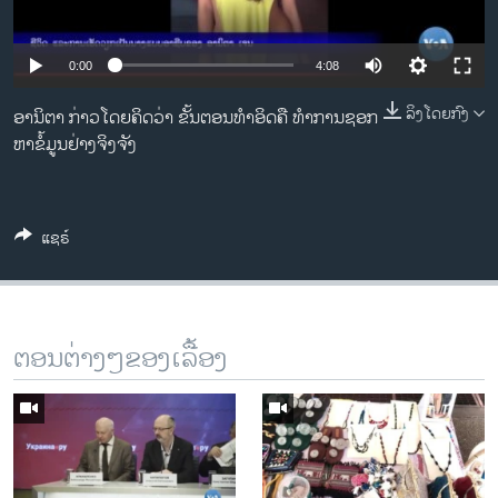
ວິທະຍາສາດ-ເທັກໂນໂລຈີ
ທຸລະກິດ
Auto
0:00
4:08
ພາສາອັງກິດ
240p
ລິງໂດຍກົງ
ອານິຕາ ກ່າວໂດຍຄິດວ່າ ຂັ້ນຕອນທໍາອິດຄື ທໍາການຊອກ
ວີດີໂອ
ຫາຂໍ້ມູນຢ່າງຈິງຈັງ
360p
ສຽງ
480p
Auto
240p
360p
480p
ລາຍການກະຈາຍສຽງ
720p
ແຊຣ໌
ຕິດຕາມພວກເຮົາ ທີ່
720p
1080p
ລາຍງານ
1080p
ພາສາຕ່າງໆ
ຕອນຕ່າງໆຂອງເລື້ອງ