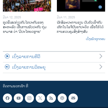
ມີນາ 12, 2025
ມີນາ 11, 2025
ທູດພິິເສດກ່ຽວກັບໂຕປະກັນຂອງ
ນັກ​ສິ​ລະ​ປະ​ການ​ຂຽນ ປັບ​ຕົວ​ເຂົ້າ​ກັບ​
ສະຫະລັດ ເອີ້ນການພົບປະກັບ ກຸ່ມ
ເທັກ​ໂນ​ໂລ​ຈີ​ປັນ​ຍາ​ປະ​ດິດ ເພື່ອ​ໃຫ້​ໄດ້​
ຮາມາສ ວ່າ 'ມີປະໂຫຍດຫຼາຍ'
ກ​ານ​ຄວບ​ຄຸມ​ສິ່ງ​ສ້າງ​ສັນ
ເບິ່ງໝົດທຸກຕອນ
ເບິ່ງລາຍການທີວີ
ເບິ່ງລາຍການວິທະຍຸ
ຕິດຕາມພວກເຮົາ ທີ່