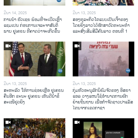
ມີນາ 14, 2025
ມີນາ 13, 2025
ການ​ນຳ ຣັດ​ເຊຍ ພ້ອມ​ທີ່​ຈະ​ເປີ​ດ​ເຫຼົ້າ​
ສອງທຸລະກິດໂຕແບບເປັນເຈົ້າຂອງ
ແຊມ​ເປນ ກ່ອນການ​ເຈ​ລະ​ຈາ​ສັນ​ຕິ​
ໂດຍຍິງລາວໄດ້ຮັກສາວັດທະນະທຳ
ພາບ ຢູ​ເຄ​ຣນ ທີ່​ຄາດ​ວ່າ​ຈະ​ເກີດ​ຂຶ້ນ
ແລະສົ່ງເສີມສີມືຄົນລາວ ຕອນທີ 1
ມີນາ 13, 2025
ມີນາ 13, 2025
ສະຫະລັດ ໃຫ້ການຊ່ອຍເຫຼືອ ຢູເຄຣນ
ກຸ່ມຫົວອະນຸລັກນິຍົມຈັດຂອງ ອິສຣາ
ຄືນອີກ ຂະນະ ຢູເຄຣນ ເຫັນດີນຳຂໍ້
ແອລ ວາງແຜນໃຊ້ອຳນາດການຍົກ
ສະເໜີຢຸດຍິງ
ຍ້າຍຖິ່ນຖານ ເພື່ອກຳຈັດຊາວປາແລັສ
ໄຕນຈາກເຂດກາຊາ