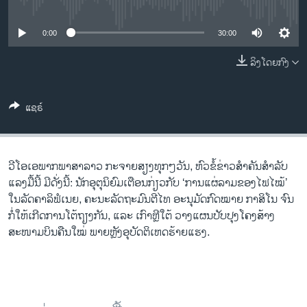
No media source currently available
ວິທະຍາສາດ-ເທັກໂນໂລຈີ
ທຸລະກິດ
0:00
30:00
ພາສາອັງກິດ
ລິງໂດຍກົງ
ວີດີໂອ
ແຊຣ໌
ສຽງ
ລາຍການກະຈາຍສຽງ
ຕິດຕາມພວກເຮົາ ທີ່
ລາຍງານ
ວີ​ໂອ​ເອພາກ​ພາສາ​ລາວ​ ກະຈາຍສຽງ​ທຸກໆ​ວັນ, ຫົວຂໍ້ຂ່າວສໍາຄັນສໍາລັບ
ແລງມື້ນີ້ ມີດັ່ງນີ້: ນັກອຸຕຸນິຍົມເຕືອນກ່ຽວກັບ ‘ການແຜ່ລາມຂອງໄຟໄໝ້’
ໃນລັດຄາລິຟໍເນຍ, ຄະນະລັດຖະມົນຕີໄທ ອະນຸມັດກົດໝາຍ ກາສິໂນ ຈົນ
ພາສາຕ່າງໆ
ກໍ່ໃຫ້ເກີດການໂຕ້ຖຽງກັນ, ແລະ ເກົາຫຼີໃຕ້ ວາງແຜນປັບປຸງໂຄງສ້າງ
ສະໜາມບິນຄືນໃໝ່ ພາຍຫຼັງອຸບັດຕິເຫດຮ້າຍແຮງ.