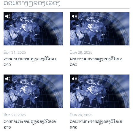
ຕອນຕ່າງໆຂອງເລື້ອງ
ມີນາ 31, 2025
ມີນາ 28, 2025
ລາຍການກະຈາຍສຽງຂອງວີໂອເອ
ລາຍການກະຈາຍສຽງຂອງວີໂອເອ
ລາວ
ລາວ
ມີນາ 27, 2025
ມີນາ 26, 2025
ລາຍການກະຈາຍສຽງຂອງວີໂອເອ
ລາຍການກະຈາຍສຽງຂອງວີໂອເອ
ລາວ
ລາວ