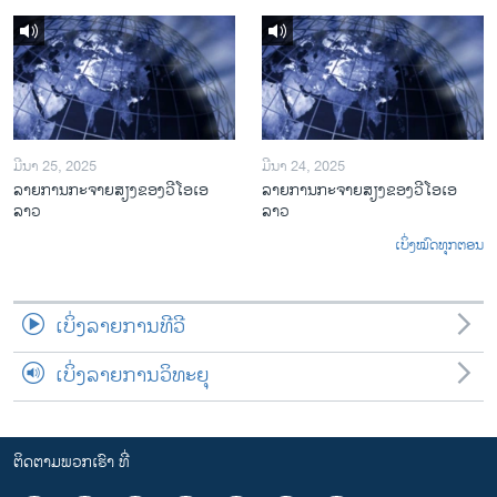
ມີນາ 25, 2025
ມີນາ 24, 2025
ລາຍການກະຈາຍສຽງຂອງວີໂອເອ
ລາຍການກະຈາຍສຽງຂອງວີໂອເອ
ລາວ
ລາວ
ເບິ່ງໝົດທຸກຕອນ
ເບິ່ງລາຍການທີວີ
ເບິ່ງລາຍການວິທະຍຸ
ຕິດຕາມພວກເຮົາ ທີ່