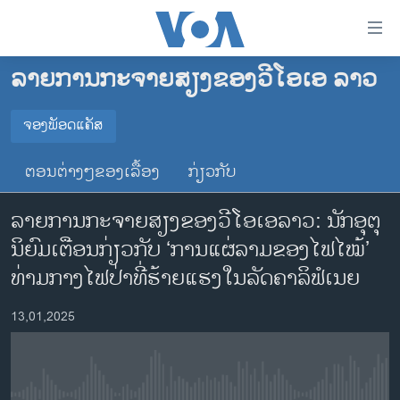
ລິ້ງ
ສຳຫລັບ
ເຂົ້າ
ລາຍການກະຈາຍສຽງຂອງວີໂອເອ ລາວ
ຫາ
ໂຮມເພຈ
ຂ້າມ
ລາວ
ຈອງພັອດແຄັສ
ຂ້າມ
ຈອງພັອດແຄັສ
ອາເມຣິກາ
ຂ້າມ
ຕອນຕ່າງໆຂອງເລື້ອງ
ກ່ຽວກັບ
ໄປ
ການເລືອກຕັ້ງ ປະທານາທີບໍດີ ສະຫະລັດ 2024
Spotify
ຫາ
ລາຍການກະຈາຍສຽງຂອງວີໂອເອລາວ: ນັກອຸຕຸ
ຂ່າວ​ຈີນ
ຊອກ
ນິຍົມເຕືອນກ່ຽວກັບ ‘ການແຜ່ລາມຂອງໄຟໄໝ້’
ຄົ້ນ
ໂລກ
YouTube
ທ່າມກາງໄຟປ່າທີ່ຮ້າຍແຮງໃນລັດຄາລິຟໍເນຍ
ເອເຊຍ
ຈອງ
13,01,2025
ອິດສະຫຼະພາບດ້ານການຂ່າວ
ຊີວິດຊາວລາວ
ຊຸມຊົນຊາວລາວ