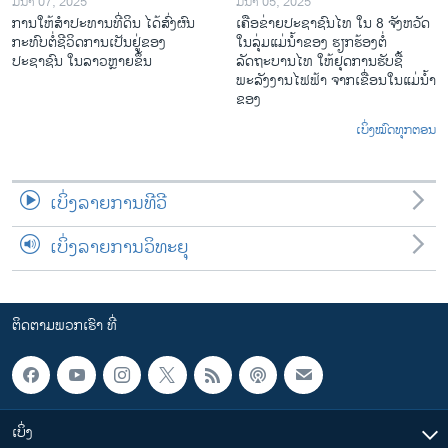
ມີນາ 07, 2025
ມີນາ 05, 2025
ການໃຫ້ສໍາປະທານທີ່ດິນ ໄດ້ສົ່ງຜົນ
ເຄືອ​ຂ່າຍ​ປະຊາຊົນໄທ​ ໃນ 8 ຈັງຫວັດ
ກະທົບຕໍ່ຊີວິດການເປັນຢູ່ຂອງ
ໃນ​ລຸ່ມ​ແມ່​ນ້ຳ​ຂອງ ຮຽກຮ້ອງຕໍ່
ປະຊາຊົນ ໃນລາວຫຼາຍຂຶ້ນ
ລັດຖະບານໄທ ໃຫ້ຢຸດການຮັບຊື້
ພະລັງງານໄຟຟ້າ ຈາກເຂື່ອນໃນແມ່ນ້ຳ
ຂອງ
ເບິ່ງໝົດທຸກຕອນ
ເບິ່ງລາຍການທີວີ
ເບິ່ງລາຍການວິທະຍຸ
ຕິດຕາມພວກເຮົາ ທີ່
ເບິ່ງ