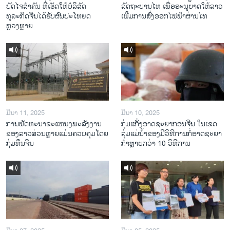
ປັດໄຈສໍາຄັນ ທີ່ເຮັດໃຫ້ບໍລິສັດ
ລັດຖະບານໄທ ເພື່ອອະນຸຍາດໃຫ້ລາວ
ທຸລະກິດຈີນໄດ້ຮັບຜົນປະໂຫຍດ
ເພີ້ມການສົ່ງອອກໄຟຟ້າຜ່ານໄທ
ຫຼວງຫຼາຍ
ມີນາ 11, 2025
ມີນາ 10, 2025
ການພັດທະນາຂະແຫນງພະລັງງານ
ກຸ່ມແກັ່ງອາດຊະຍາກອນຈີນ ໃນເຂດ
ຂອງລາວສ່ວນຫຼາຍແມ່ນຄວບຄຸມໂດຍ
ລຸ່ມແມ່ນໍ້າຂອງມີວິທີການກໍ່ອາດຊະຍາ
ກຸ່ມທຶນຈີນ
ກຳຫຼາຍກວ່າ 10 ວິທີການ