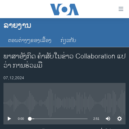
ລິ້ງ
ສຳຫລັບ
ເຂົ້າ
ລາຍງານ
ຫາ
ໂຮມເພຈ
ຂ້າມ
ຕອນຕ່າງໆຂອງເລື້ອງ
ກ່ຽວກັບ
ລາວ
ຂ້າມ
ອາເມຣິກາ
ຂ້າມ
ພາສາອັງກິດ ຄໍາສັບໃນຂ່າວ Collaboration ແປ
ໄປ
ການເລືອກຕັ້ງ ປະທານາທີບໍດີ ສະຫະລັດ 2024
ວ່າ ການຮ່ວມມື
ຫາ
ຂ່າວ​ຈີນ
ຊອກ
07,12,2024
ຄົ້ນ
ໂລກ
ເອເຊຍ
ອິດສະຫຼະພາບດ້ານການຂ່າວ
No media source currently available
ຊີວິດຊາວລາວ
0:00
2:51
ຊຸມຊົນຊາວລາວ