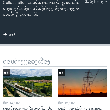
ລິງໂດຍກົງ
Collaboration ແມ່ນຂັ້ນຕອນການເຮັດວຽກຮ່ວມກັນ
ວິທະຍາສາດ-ເທັກໂນໂລຈີ
ຂອງສອງຄົນ, ອົງການຈັດຕັ້ງຕ່າງໆ, ສິ່ງຂອງຕ່າງໆຈໍາ
ທຸລະກິດ
ນວນນຶ່ງ ຫຼື ຫຼາຍກວ່ານັ້ນ
ພາສາອັງກິດ
ວີດີໂອ
ແຊຣ໌
ສຽງ
ລາຍການກະຈາຍສຽງ
ຕິດຕາມພວກເຮົາ ທີ່
ລາຍງານ
ຕອນຕ່າງໆຂອງເລື້ອງ
ພາສາຕ່າງໆ
ມີນາ 14, 2025
ມີນາ 12, 2025
ການເຊື່ອມຕໍ່ທາງລົດໄຟລາວ-ຈີນ ເປັນ
ນາຍົກລັດຖະມົນຕີລາວ ຮຽກຮ້ອງຕໍ່