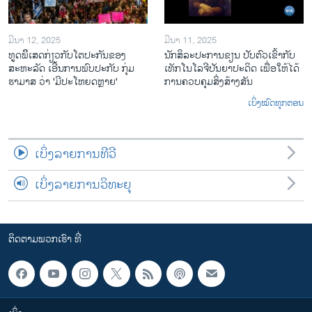
ມີນາ 12, 2025
ມີນາ 11, 2025
ທູດພິິເສດກ່ຽວກັບໂຕປະກັນຂອງ
ນັກ​ສິ​ລະ​ປະ​ການ​ຂຽນ ປັບ​ຕົວ​ເຂົ້າ​ກັບ​
ສະຫະລັດ ເອີ້ນການພົບປະກັບ ກຸ່ມ
ເທັກ​ໂນ​ໂລ​ຈີ​ປັນ​ຍາ​ປະ​ດິດ ເພື່ອ​ໃຫ້​ໄດ້​
ຮາມາສ ວ່າ 'ມີປະໂຫຍດຫຼາຍ'
ກ​ານ​ຄວບ​ຄຸມ​ສິ່ງ​ສ້າງ​ສັນ
ເບິ່ງໝົດທຸກຕອນ
ເບິ່ງລາຍການທີວີ
ເບິ່ງລາຍການວິທະຍຸ
ຕິດຕາມພວກເຮົາ ທີ່