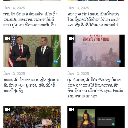
ມີນາ 14, 2025
ມີນາ 13, 2025
ການ​ນຳ ຣັດ​ເຊຍ ພ້ອມ​ທີ່​ຈະ​ເປີ​ດ​ເຫຼົ້າ​
ສອງທຸລະກິດໂຕແບບເປັນເຈົ້າຂອງ
ແຊມ​ເປນ ກ່ອນການ​ເຈ​ລະ​ຈາ​ສັນ​ຕິ​
ໂດຍຍິງລາວໄດ້ຮັກສາວັດທະນະທຳ
ພາບ ຢູ​ເຄ​ຣນ ທີ່​ຄາດ​ວ່າ​ຈະ​ເກີດ​ຂຶ້ນ
ແລະສົ່ງເສີມສີມືຄົນລາວ ຕອນທີ 1
ມີນາ 13, 2025
ມີນາ 13, 2025
ສະຫະລັດ ໃຫ້ການຊ່ອຍເຫຼືອ ຢູເຄຣນ
ກຸ່ມຫົວອະນຸລັກນິຍົມຈັດຂອງ ອິສຣາ
ຄືນອີກ ຂະນະ ຢູເຄຣນ ເຫັນດີນຳຂໍ້
ແອລ ວາງແຜນໃຊ້ອຳນາດການຍົກ
ສະເໜີຢຸດຍິງ
ຍ້າຍຖິ່ນຖານ ເພື່ອກຳຈັດຊາວປາແລັສ
ໄຕນຈາກເຂດກາຊາ