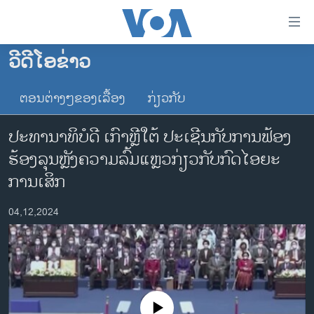
ລິ້ງ
ສຳຫລັບ
ເຂົ້າ
ວີດີໂອຂ່າວ
ຫາ
ໂຮມເພຈ
ຂ້າມ
ຕອນຕ່າງໆຂອງເລື້ອງ
ກ່ຽວກັບ
ລາວ
ຂ້າມ
ອາເມຣິກາ
ຂ້າມ
ປະທານາທິບໍດີ ເກົາຫຼີໃຕ້ ປະເຊີນກັບການຟ້ອງ
ໄປ
ການເລືອກຕັ້ງ ປະທານາທີບໍດີ ສະຫະລັດ 2024
ຮ້ອງລຸນຫຼັງຄວາມລົ້ມແຫຼວກ່ຽວກັບກົດໄອຍະ
ຫາ
ຂ່າວ​ຈີນ
ການເສິກ
ຊອກ
ຄົ້ນ
ໂລກ
04,12,2024
ເອເຊຍ
ອິດສະຫຼະພາບດ້ານການຂ່າວ
ຊີວິດຊາວລາວ
ຊຸມຊົນຊາວລາວ
No media source currently available