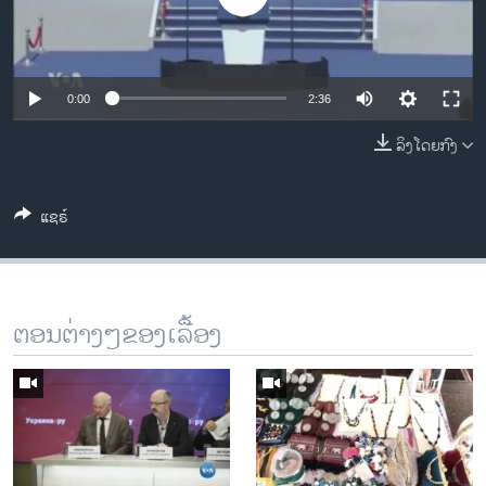
ວິທະຍາສາດ-ເທັກໂນໂລຈີ
ທຸລະກິດ
ພາສາອັງກິດ
0:00
2:36
ວີດີໂອ
ລິງໂດຍກົງ
ສຽງ
ແຊຣ໌
ລາຍການກະຈາຍສຽງ
ຕິດຕາມພວກເຮົາ ທີ່
ລາຍງານ
ຕອນຕ່າງໆຂອງເລື້ອງ
ພາສາຕ່າງໆ