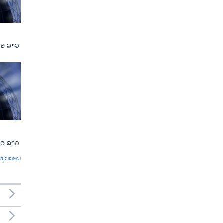
ເອ ລາວ
ເອ ລາວ
ົດທຸກຕອນ