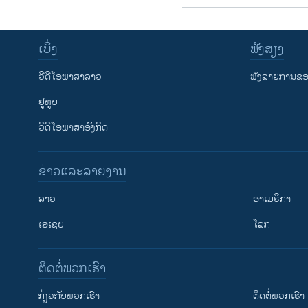
ເບິ່ງ
ຟັງສຽງ
ວີດີໂອພາສາລາວ
ຟັງລາຍການຂອງ
ຢູທູບ
ວີດີໂອພາສາອັງກິດ
ຂ່າວແລະລາຍງານ
ລາວ
ອາເມຣິກາ
ເອເຊຍ
ໂລກ
ຕິດຕໍ່ພວກເຮົາ
ກ່ຽວກັບພວກເຮົາ
ຕິດຕໍ່ພວກເຮົາ