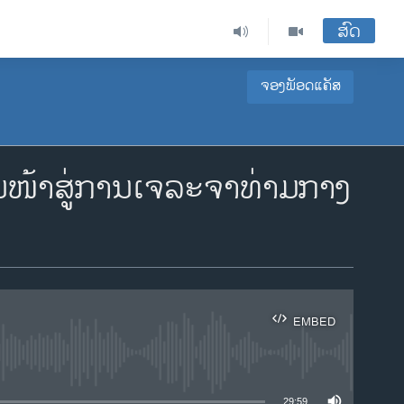
ສົດ
ຈອງພັອດແຄັສ
ໜ້າສູ່ການເຈລະຈາທ່າມກາງ
EMBED
ble
29:59