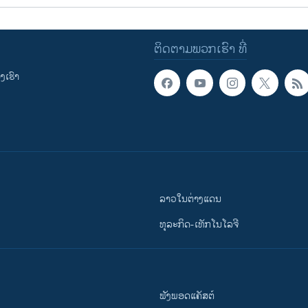
ຕິດຕາມພວກເຮົາ ທີ່
ເຮົາ
ລາວໃນຕ່າງແດນ
ທຸລະກິດ-ເທັກໂນໂລຈີ
ຟັງພອດແຄັສຕ໌