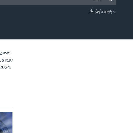
ລິງໂດຍກົງ
EMBED
ເຈລະຈາ
 ໃນຂະນະ
 2024.