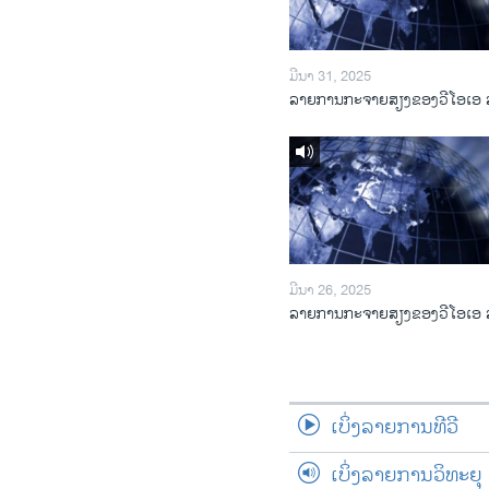
ມີນາ 31, 2025
ລາຍການກະຈາຍສຽງຂອງວີໂອເອ 
ມີນາ 26, 2025
ລາຍການກະຈາຍສຽງຂອງວີໂອເອ 
ເບິ່ງລາຍການທີວີ
ເບິ່ງລາຍການວິທະຍຸ