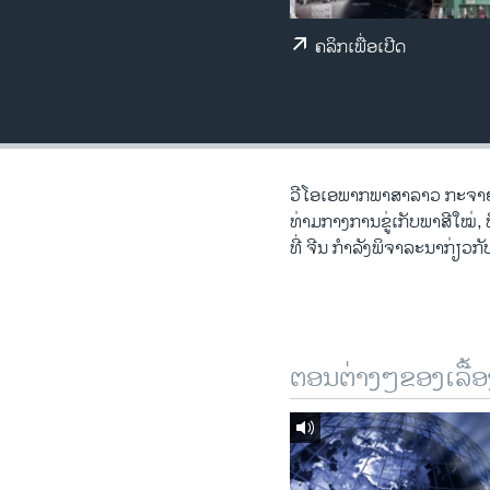
ວິທະຍາສາດ-ເທັກໂນໂລຈີ
ຄລິກເພື່ອເປີດ
ທຸລະກິດ
ພາສາອັງກິດ
ວີດີໂອ
ສຽງ
ວີ​ໂອ​ເອພາກ​ພາສາ​ລາວ​ ກະຈາຍສຽ
ທ່າມກາງການຂູ່ເກັບພາສີໃໝ່, 
ລາຍການກະຈາຍສຽງ
ທີ່ ຈີນ ກໍາລັງພິຈາລະນາກ່ຽວ
ລາຍງານ
ຕອນຕ່າງໆຂອງເລື້ອ