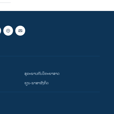
ສຸຂະພາບກັບວິທະຍາສາດ
ຮຽນ-ພາສາອັງກິດ