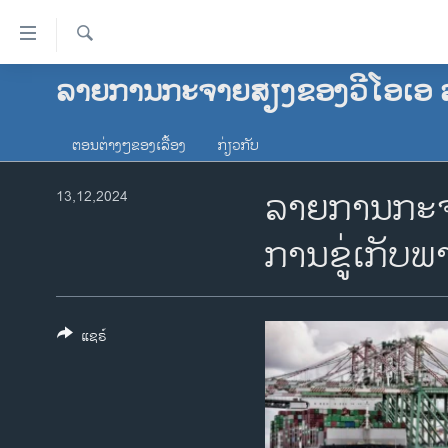
ລິ້ງ
ສຳຫລັບ
ເຂົ້າ
ຄົ້ນຫາ
ລາຍການກະຈາຍສຽງຂອງວີໂອເອ 
ໂຮມເພຈ
ຫາ
ລາວ
ຂ້າມ
ຕອນຕ່າງໆຂອງເລື້ອງ
ກ່ຽວກັບ
ຂ້າມ
ອາເມຣິກາ
ຂ້າມ
ລາຍການກະຈາ
ການເລືອກຕັ້ງ ປະທານາທີບໍດີ ສະຫະລັດ
13,12,2024
ໄປ
2024
ຫາ
ການຂູ່ເກັບພ
ຂ່າວ​ຈີນ
ຊອກ
ຄົ້ນ
ໂລກ
ເອເຊຍ
ແຊຣ໌
ອິດສະຫຼະພາບດ້ານການຂ່າວ
ຊີວິດຊາວລາວ
ຊຸມຊົນຊາວລາວ