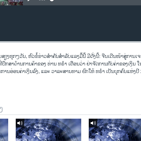
ງ​ທຸກໆ​ວັນ, ຫົວຂໍ້ຂ່າວສໍາຄັນສໍາລັບແລງມື້ນີ້ ມີດັ່ງນີ້: ຈີນເດີນໜ້າສູ່ການ
ທີ່ປຶກສາດ້ານການຄ້າຂອງ ທ່ານ ທຣໍາ ເຕືອນວ່າ ຢ່າຈັດການກັບຄ່າຂອງເງິນ
ກັບການອ່ອນຄ່າເງິນລົງ, ແລະ ວາລະສານທາມ ຍົກໃຫ້ ທຣໍາ ເປັນບຸກຄົນແຫ່ງປີ
ງ