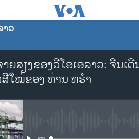
ລາວ
ຈອງພັອດແຄັສ
ຍສຽງຂອງວີໂອເອລາວ: ຈີນເດີນ
Apple Podcasts
າສີໃໝ່ຂອງ ທ່ານ ທຣໍາ
Spotify
YouTube
No media source currently availa
ຈອງ
0:00