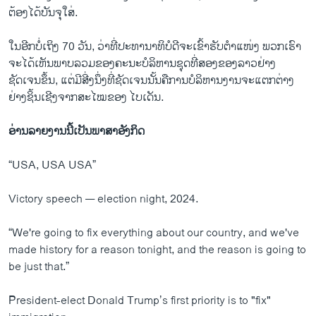
ຕ້ອງໄດ້ບັນຈຸໃສ່.
ໃນອີກບໍ່ເຖິງ 70 ວັນ, ວ່າທີ່ປະທານາທິບໍດີຈະເຂົ້າຮັບຕຳແໜ່ງ ພວກເຮົາ
ຈະໄດ້ເຫັນພາບລວມຂອງຄະນະບໍລິຫານຊຸດທີ່ສອງຂອງລາວຢ່າງ
ຊັດເຈນຂຶ້ນ, ແຕ່ມີສີ່ງນຶ່ງທີ່ຊັດເຈນນັ້ນຄືການບໍລິຫານງານຈະແຕກຕ່າງ
ຢ່າງຊິ້ນເຊີງຈາກສະໄໝຂອງ ໄບເດັນ.
ອ່ານລາຍງານນີ້ເປັນພາສາອັງກິດ
“USA, USA USA”
Victory speech — election night, 2024.
“We're going to fix everything about our country, and we've
made history for a reason tonight, and the reason is going to
be just that.”
President-elect Donald Trump’s first priority is to "fix"