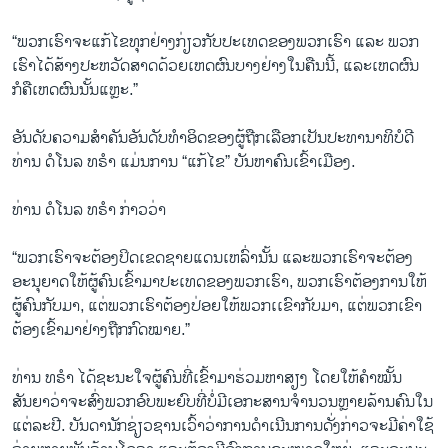
“ພວກເຮົາຈະແກ້ໄຂທຸກຢ່າງກ່ຽວກັບປະເທດຂອງພວກເຮົາ ແລະ ພວກ
ເຮົາໄດ້ສ້າງປະຫວັດສາດດ້ວຍເຫດຜົນບາງຢ່າງໃນຄືນນີ້, ແລະເຫດຜົນ
ກໍຄືເຫດຜົນນັ້ນແຫຼະ.”
ອັນດັບຄວາມສຳຄັນອັນດັບທຳອິດຂອງຜູ້ຖືກເລືອກເປັນປະທານາທິບໍດີ
ທ່ານ ດໍໂນລ ທຣໍາ ແມ່ນການ “ແກ້ໄຂ” ບັນຫາຄົນເຂົ້າເມືອງ.
ທ່ານ ດໍໂນລ ທຣໍາ ກ່າວວ່າ
“ພວກເຮົາຈະຕ້ອງປິດເຂດຊາຍແດນເຫລົ່ານັ້ນ ແລະພວກເຮົາຈະຕ້ອງ
ອະນຸຍາດໃຫ້ຜູ້ຄົນເຂົ້າມາປະເທດຂອງພວກເຮົາ, ພວກເຮົາຕ້ອງການໃຫ້
ຜູ້ຄົນກັບມາ, ແຕ່ພວກເຮົາຕ້ອງປ່ອຍໃຫ້ພວກເເຂົາກັບມາ, ແຕ່ພວກເຂົາ
ຕ້ອງເຂົ້າມາຢ່າງຖືກກົດໝາຍ.”
ທ່ານ ທຣຳ ໄດ້ຊະນະໃຈຜູ້ຄົນທີ່ເຂົ້າມາຮ່ວມຫາສຽງ ໂດຍໃຫ້ຄຳໝັ້ນ
ສັນຍາວ່າຈະສົ່ງພວກອົບພະຍົບທີ່ບໍ່ມີເອກະສານຈຳນວນຫຼາຍລ້ານຄົນໃນ
ແຕ່ລະປີ. ບັນດານັກຊ່ຽວຊານເວົ້າວ່າການດຳເນີນການດັ່ງກ່າວຈະມີຄ່າໃຊ້