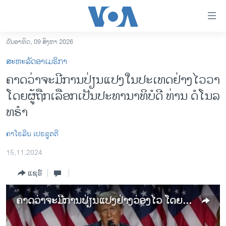
ລິ້ງ
ສຳຫລັບ
ເຂົ້າ
ວັນອາທິດ, 09 ສິງຫາ 2026
ຫາ
ໂຮມເພຈ
ສະຫະລັດອາເມຣິກາ
ຂ້າມ
ລາວ
ຄາດວ່າຈະມີການປ່ຽນແປງໃນປະເທດຢ່າງໄວວາ
ຂ້າມ
ອາເມຣິກາ
ໂດຍຜູ້ຖືກເລືອກເປັນປະທານາທິບໍດີ ທ່ານ ດໍໂນລ
ຂ້າມ
ໄປ
ການເລືອກຕັ້ງ ປະທານາທີບໍດີ ສະຫະລັດ 2024
ທຣຳ
ຫາ
ຂ່າວ​ຈີນ
ຊອກ
ຄາໂຣລີນ ເປຣຊູຕຕີ
ຄົ້ນ
ໂລກ
15,11,2024
ເອເຊຍ
ແຊຣ໌
ອິດສະຫຼະພາບດ້ານການຂ່າວ
ຊີວິດຊາວລາວ
ຄາດວ່າຈະມີການປ່ຽນແປງຢ່າງວ່ອງໄວ ໂດຍທ່ານ ດໍໂນລ ທຣຳ ທີ່ຖືກເລືອກເປັນປະທານາທິບໍດີ
ຊຸມຊົນຊາວລາວ