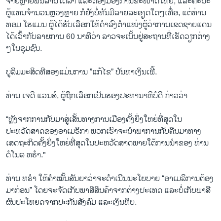
ຈ່າຍຫຼາຍພັນລ້ານໂດລາ ແລະຕ້ອງມີອົງການຂະໜາດໃຫຍ່, ແລະຄະນະ
ຜູ້ແທນຈຳນວນຫຼວງຫຼາຍ ກໍຍັງບໍ່ທັນມີລາຍລະອຽດໃດໆເທື່ອ, ແຕ່ທ່ານ
ທອມ ໂຮແມນ ຜູ້ໄດ້ຮັບເລືອກໃຫ້ດຳລົງຕຳແໜ່ງຜູ້ວ່າການເຂດຊາຍແດນ
ໄດ້ເວົ້າກັບລາຍການ 60 ນາທີວ່າ ລາວຈະເນັ້ນຢູ່ສະຖານທີ່ເຮັດວຽກຕ່າງ
ໆໃນຊຸມຊົນ.
ບູລິມມະສິດທີສອງແມ່ນການ ”ແກ້ໄຂ” ບັນຫາເງິນເຟີ້.
ທ່ານ ເຈດີ ແວນສ໌, ຜູ້ຖືກເລືອກເປັນຮອງປະທານາທິບໍດີ ກ່າວວ່າ
“ຫຼັງຈາກການກັບມາສູ່ເສັ້ນທາງການເມືອງຄັ້ງຍິ່ງໃຫຍ່ທີ່ສຸດໃນ
ປະຫວັດສາດຂອງອາເມຣິກາ ພວກເຮົາຈະນຳພາການກັບຄືນມາທາງ
ເສດຖະກິດຄັ້ງຍິ່ງໃຫຍ່ທີ່ສຸດໃນປະຫວັດສາດພາຍໃຕ້ການນຳຂອງ ທ່ານ
ດໍໂນລ ທຣຳ."
ທ່ານ ທຣຳ ໃຫ້ຄຳໝັ້ນສັນຍາວ່າຈະດຳເນີນນະໂຍບາຍ “ອາເມລິການຕ້ອງ
ມາກ່ອນ” ໂດຍຈະຈັດເກັບພາສີສິນຄ້າຈາກຕ່າງປະເທດ ແລະບໍ່ເກັບພາສີ
ຜົນປະໂຫຍດຈາກປະກັນສັງຄົມ ແລະເງິນທິບ.