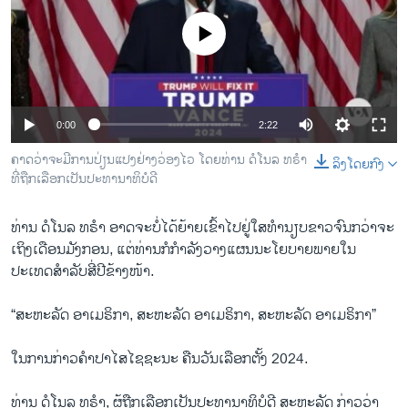
ວິທະຍາສາດ-ເທັກໂນໂລຈີ
No media source currently available
ທຸລະກິດ
ພາສາອັງກິດ
ວີດີໂອ
0:00
2:22
ສຽງ
ຄາດວ່າຈະມີການປ່ຽນແປງຢ່າງວ່ອງໄວ ໂດຍທ່ານ ດໍໂນລ ທຣຳ
ລິງໂດຍກົງ
ທີ່ຖືກເລືອກເປັນປະທານາທິບໍດີ
ລາຍການກະຈາຍສຽງ
ຕິດຕາມພວກເຮົາ ທີ່
ລາຍງານ
ທ່ານ ດໍໂນລ ທຣຳ ອາດຈະບໍ່ໄດ້ຍ້າຍເຂົ້າໄປຢູ່ໃສທຳນຽບຂາວຈົນກວ່າຈະ
ເຖິງເດືອນມັງກອນ, ແຕ່ທ່ານກໍກຳລັງວາງແຜນນະໂຍບາຍພາຍໃນ
ປະເທດສຳລັບສີ່ປີຂ້າງໜ້າ.
ພາສາຕ່າງໆ
“ສະຫະລັດ ອາເມຣິກາ, ສະຫະລັດ ອາເມຣິກາ, ສະຫະລັດ ອາເມຣິກາ”
ໃນການກ່າວຄຳປາໄສໄຊຊະນະ ຄືນວັນເລືອກຕັ້ງ 2024.
ທ່ານ ດໍໂນລ ທຣໍາ, ຜູ້ຖືກເລືອກເປັນປະທານາທິບໍດີ ສະຫະລັດ ກ່າວວ່າ