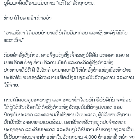
ບູລິມມະສິດທີສາມແມ່ນການ “ແກ້ໄຂ” ລັດຖະບານ.
ທ່ານ ດໍໂນລ ທຣຳ ກ່າວວ່າ
"ອາເມຣິກາ ໄດ້ມອບອຳນາດທີ່ບໍ່ເຄີຍມີມາກ່ອນ ແລະຊົງພະລັງໃຫ້ກັບ
ພວກເຮົາ.”
ດ້ວຍຄຳສັ່ງດັ່ງກ່າວ,​ ລາວຈຶ່ງແຕ່ງຕັ້ງເຈົ້າຂອງບໍລີສັດ ແທສລາ ແລະ ສ
ເປສເອັກສ ຢ່າງ ທ່ານ ອີລອນ ມັສຄ໌ ແລະອະດີດຄູ່ຊິງຕໍາແໜ່ງ
ປະທານາທິບໍດີ ຄື ວີເວັກຄ໌ ຣາມາສວາມີ ໃຫ້ດຳລົງຕຳແໜ່ງຫົວໜ້າຝ່າຍ
ປະສິດທິພາບຂອງລັດຖະບານເພື່ອເບີ່ງແຍງລະບົບລັດຖະການ ແລະການ
ໃຊ້ຈ່າຍ.
ການໄດ້ຄວບຄຸມສະພາສູງ ແລະ ສະພາຕໍ່າໂດຍພັກ ຣີພັບລີກັນ ຈະຊ່ວຍ
ໃຫ້ຜູ້ໄດ້ຮັບເລືອກໃຫ້ດຳລົງຕຳແໜ່ງລັດຖະມົນຕີຕ່າງປະເທດ ແລະ
ປ້ອງກັນປະເທດ ແລະຄວາມມັ້ນຄົງພາຍໃນປະເທດ, ຜູ້ບໍລິຫານອົງການ
ປົກປັກຮັກສາສະພາບແວດລ້ອມ, ເອກອັກຄະລັດຖະທູດປະຈຳສະຫະ
ປະຊາຊາດ ແລະອິສຣາແອລ ແລະອື່ນໆໄດ້ຮັບການຮັບຮອງຢ່າງລາບລື່ນ.
ນີ້ເປັນບາງສ່ວນຈາກຕຳແໜ່ງໃນລັດຖະບານ 4,000 ຕຳແໜ່ງທີ່ ທຣຳ ຈະ