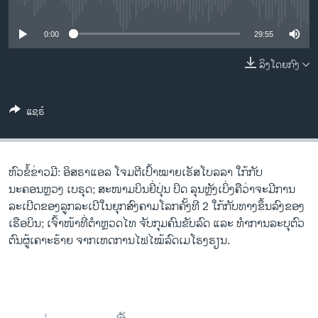
No media source currently available
ວິທະຍາສາດ-ເທັກໂນໂລຈີ
ທຸລະກິດ
0:00
29:55
ພາສາອັງກິດ
ລິງໂດຍກົງ
ວີດີໂອ
ແຊຣ໌
ສຽງ
ລາຍການກະຈາຍສຽງ
ຕິດຕາມພວກເຮົາ ທີ່
ລາຍງານ
ຫົວຂໍ້ຂ່າວມີ: ອິສຣາແອລ ໂຈມຕີເປົ້າໝາຍເຮັສໂບລລາ ໃກ້ກັບ
ນະຄອນຫຼວງ ເບຣຸດ; ສະໜາມບິນຍີ່ປຸ່ນ ປິດ ລຸນຫຼັງເບິ່ງຄືວ່າຈະມີການ
ລະເບີດຂອງລູກລະເບີໃນຍຸກສົງຄາມໂລກຄັ້ງທີ 2 ໃກ້ກັບທາງຂຶ້ນລົງຂອງ
ພາສາຕ່າງໆ
ເຮືອບິນ; ເຈົ້າໜ້າທີ່ຕໍາຫຼວດໄທ ຈັບກຸມຄົນຂັບລົດ ແລະ ທຳການລະບຸຕົວ
ຕົນຜູ້ເຄາະຮ້າຍ ຈາກເຫດການໄຟໄໝ້ລົດເມໂຮງຮຽນ.