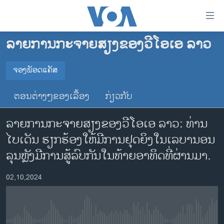
ລິ້ງ
ສຳຫລັບ
ເຂົ້າ
ລາຍການກະຈາຍສຽງຂອງວີໂອເອ ລາວ
ຫາ
ໂຮມເພຈ
ຂ້າມ
ລາວ
ຈອງພັອດແຄັສ
ຂ້າມ
ຈອງພັອດແຄັສ
ອາເມຣິກາ
ຂ້າມ
ຕອນຕ່າງໆຂອງເລື້ອງ
ກ່ຽວກັບ
ໄປ
ການເລືອກຕັ້ງ ປະທານາທີບໍດີ ສະຫະລັດ 2024
Spotify
ຫາ
ລາຍການກະຈາຍສຽງຂອງວີໂອເອ ລາວ: ທ່ານ
ຂ່າວ​ຈີນ
ຊອກ
ໄບເດັນ ຮຽກຮ້ອງໃຫ້ມີການຢຸດຍິງໃນເລບານອນ
ຄົ້ນ
ໂລກ
YouTube
ລຸນຫຼັງມີການສູ້ລົບກັນໃນທ້າຍອາທິດທີ່ຜ່ານມາ.
ເອເຊຍ
ຈອງ
02,10,2024
ອິດສະຫຼະພາບດ້ານການຂ່າວ
ຊີວິດຊາວລາວ
ຊຸມຊົນຊາວລາວ