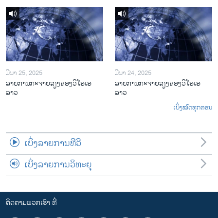
ມີນາ 25, 2025
ມີນາ 24, 2025
ລາຍການກະຈາຍສຽງຂອງວີໂອເອ
ລາຍການກະຈາຍສຽງຂອງວີໂອເອ
ລາວ
ລາວ
ເບິ່ງໝົດທຸກຕອນ
ເບິ່ງລາຍການທີວີ
ເບິ່ງລາຍການວິທະຍຸ
ຕິດຕາມພວກເຮົາ ທີ່