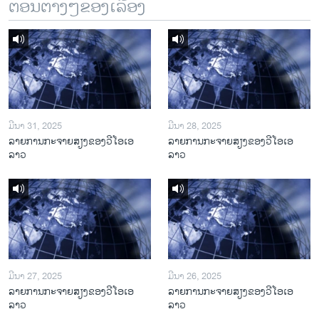
ຕອນຕ່າງໆຂອງເລື້ອງ
ມີນາ 31, 2025
ມີນາ 28, 2025
ລາຍການກະຈາຍສຽງຂອງວີໂອເອ
ລາຍການກະຈາຍສຽງຂອງວີໂອເອ
ລາວ
ລາວ
ມີນາ 27, 2025
ມີນາ 26, 2025
ລາຍການກະຈາຍສຽງຂອງວີໂອເອ
ລາຍການກະຈາຍສຽງຂອງວີໂອເອ
ລາວ
ລາວ