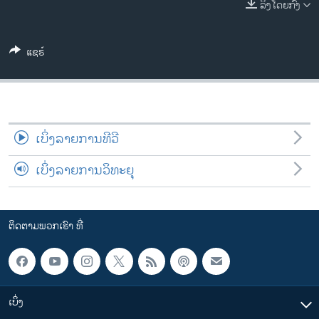
ລິງໂດຍກົງ
ວິທະຍາສາດ-ເທັກໂນໂລຈີ
ທຸລະກິດ
ແຊຣ໌
ພາສາອັງກິດ
ວີດີໂອ
ສຽງ
ເບິ່ງລາຍການທີວີ
ລາຍການກະຈາຍສຽງ
ຕິດຕາມພວກເຮົາ ທີ່
ລາຍງານ
ເບິ່ງລາຍການວິທະຍຸ
ພາສາຕ່າງໆ
ຕິດຕາມພວກເຮົາ ທີ່
ເບິ່ງ