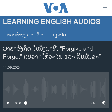
ລິ້ງ
ສຳຫລັບ
ເຂົ້າ
LEARNING ENGLISH AUDIOS
ຫາ
ໂຮມເພຈ
ຂ້າມ
ຕອນຕ່າງໆຂອງເລື້ອງ
ກ່ຽວກັບ
ລາວ
ຂ້າມ
ອາເມຣິກາ
ຂ້າມ
ພາສາອັງກິດ ໃນນຶ່ງນາທີ, “Forgive and
ໄປ
ການເລືອກຕັ້ງ ປະທານາທີບໍດີ ສະຫະລັດ 2024
Forget” ແປວ່າ “ໃຫ້ອະໄພ ແລະ ລືມມັນຊະ”
ຫາ
ຂ່າວ​ຈີນ
ຊອກ
11,09,2024
ຄົ້ນ
ໂລກ
ເອເຊຍ
ອິດສະຫຼະພາບດ້ານການຂ່າວ
No media source currently available
ຊີວິດຊາວລາວ
0:00
2:52
ຊຸມຊົນຊາວລາວ